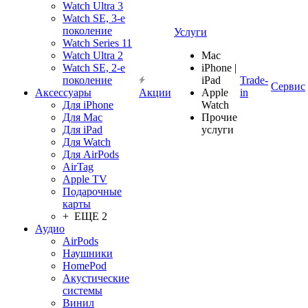
Watch Ultra 3
Watch SE, 3-е
поколение
Услуги
Watch Series 11
Watch Ultra 2
Mac
Watch SE, 2-е
iPhone |
поколение
iPad
Trade-
Сервис
Аксессуары
Акции
Apple
in
Для iPhone
Watch
Для Mac
Прочие
Для iPad
услуги
Для Watch
Для AirPods
AirTag
Apple TV
Подарочные
карты
+ ЕЩЕ 2
Аудио
AirPods
Наушники
HomePod
Акустические
системы
Винил