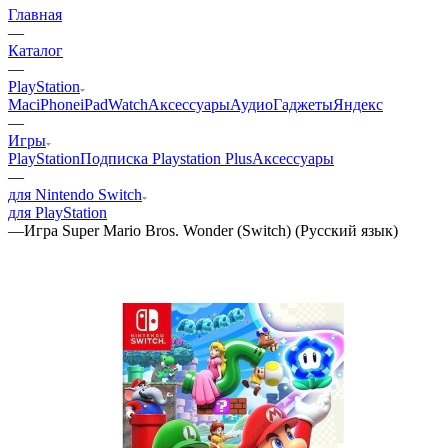
Главная
—
Каталог
—
PlayStation
Mac
iPhone
iPad
Watch
Аксессуары
Аудио
Гаджеты
Яндекс
—
Игры
PlayStation
Подписка Playstation Plus
Аксессуары
—
для Nintendo Switch
для PlayStation
—
Игра Super Mario Bros. Wonder (Switch) (Русский язык)