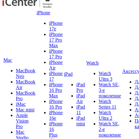
iPhone
iPhone
17e
iPhone
17 Pro
Max
iPhone
17 Pro
Mac
iPhone
Watch
Air
MacBook
Аксесс
iPhone
Watch
iPad
Neo
17
Ultra 3
MacBook
Д
iPhone
iPad
Watch SE,
Air
Д
16 Pro
Pro
3-е
MacBook
Д
Max
iPad
поколение
Pro
Д
iPhone
Air
Watch
iMac
Д
16 Pro
iPad
Series 11
Mac mini
A
iPhone
11
Watch
Apple
A
16e
iPad
Ultra 2
Vision
П
iPhone
mini
Watch SE,
Pro
к
16
2-е
Mac
Plus
поколение
Studio