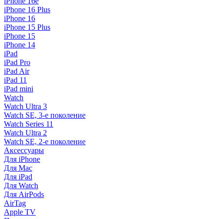
iPhone 16e
iPhone 16 Plus
iPhone 16
iPhone 15 Plus
iPhone 15
iPhone 14
iPad
iPad Pro
iPad Air
iPad 11
iPad mini
Watch
Watch Ultra 3
Watch SE, 3-е поколение
Watch Series 11
Watch Ultra 2
Watch SE, 2-е поколение
Аксессуары
Для iPhone
Для Mac
Для iPad
Для Watch
Для AirPods
AirTag
Apple TV