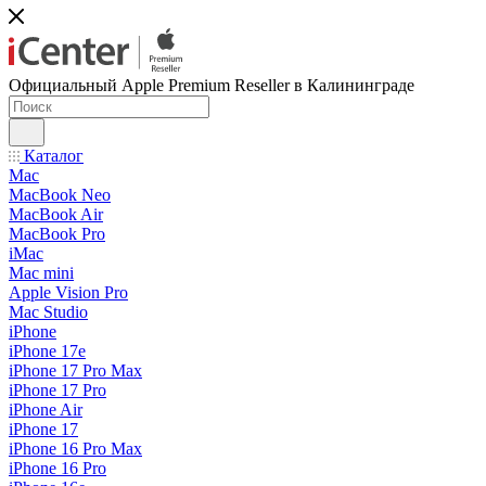
Официальный Apple Premium Reseller в Калининграде
Каталог
Mac
MacBook Neo
MacBook Air
MacBook Pro
iMac
Mac mini
Apple Vision Pro
Mac Studio
iPhone
iPhone 17e
iPhone 17 Pro Max
iPhone 17 Pro
iPhone Air
iPhone 17
iPhone 16 Pro Max
iPhone 16 Pro