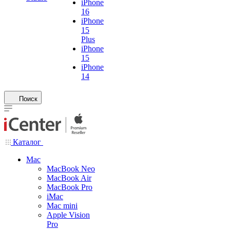
iPhone
16
iPhone
15
Plus
iPhone
15
iPhone
14
Поиск
Каталог
Mac
MacBook Neo
MacBook Air
MacBook Pro
iMac
Mac mini
Apple Vision
Pro