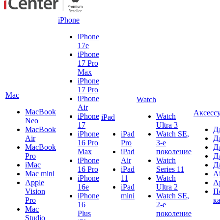
iPhone
iPhone
17e
iPhone
17 Pro
Max
iPhone
17 Pro
Mac
iPhone
Watch
Air
MacBook
Аксесс
iPhone
Watch
iPad
Neo
17
Ultra 3
MacBook
Д
iPhone
iPad
Watch SE,
Air
Д
16 Pro
Pro
3-е
MacBook
Д
Max
iPad
поколение
Pro
Д
iPhone
Air
Watch
iMac
Д
16 Pro
iPad
Series 11
Mac mini
A
iPhone
11
Watch
Apple
A
16e
iPad
Ultra 2
Vision
П
iPhone
mini
Watch SE,
Pro
к
16
2-е
Mac
Plus
поколение
Studio