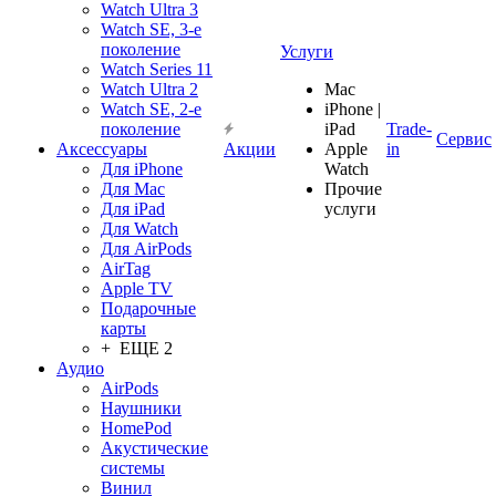
Watch Ultra 3
Watch SE, 3-е
поколение
Услуги
Watch Series 11
Watch Ultra 2
Mac
Watch SE, 2-е
iPhone |
поколение
iPad
Trade-
Сервис
Аксессуары
Акции
Apple
in
Для iPhone
Watch
Для Mac
Прочие
Для iPad
услуги
Для Watch
Для AirPods
AirTag
Apple TV
Подарочные
карты
+ ЕЩЕ 2
Аудио
AirPods
Наушники
HomePod
Акустические
системы
Винил