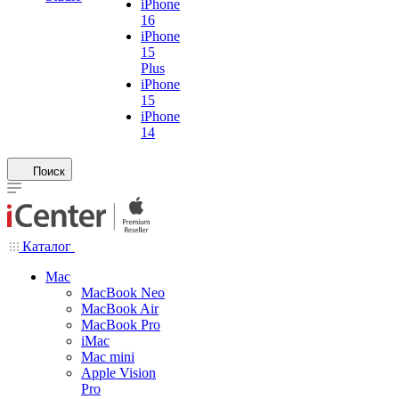
iPhone
16
iPhone
15
Plus
iPhone
15
iPhone
14
Поиск
Каталог
Mac
MacBook Neo
MacBook Air
MacBook Pro
iMac
Mac mini
Apple Vision
Pro