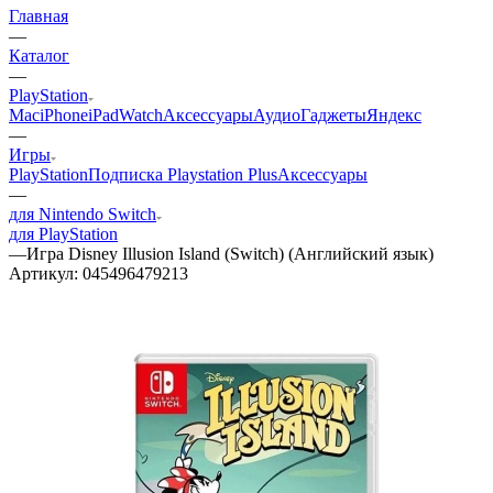
Главная
—
Каталог
—
PlayStation
Mac
iPhone
iPad
Watch
Аксессуары
Аудио
Гаджеты
Яндекс
—
Игры
PlayStation
Подписка Playstation Plus
Аксессуары
—
для Nintendo Switch
для PlayStation
—
Игра Disney Illusion Island (Switch) (Английский язык)
Артикул:
045496479213