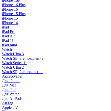
iPhone 16e
iPhone 16 Plus
iPhone 16
iPhone 15 Plus
iPhone 15
iPhone 14
iPad
iPad Pro
iPad Air
iPad 11
iPad mini
Watch
Watch Ultra 3
Watch SE, 3-е поколение
Watch Series 11
Watch Ultra 2
Watch SE, 2-е поколение
Аксессуары
Для iPhone
Для Mac
Для iPad
Для Watch
Для AirPods
AirTag
Apple TV