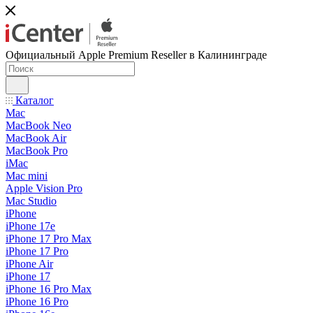
Официальный Apple Premium Reseller в Калининграде
Каталог
Mac
MacBook Neo
MacBook Air
MacBook Pro
iMac
Mac mini
Apple Vision Pro
Mac Studio
iPhone
iPhone 17e
iPhone 17 Pro Max
iPhone 17 Pro
iPhone Air
iPhone 17
iPhone 16 Pro Max
iPhone 16 Pro