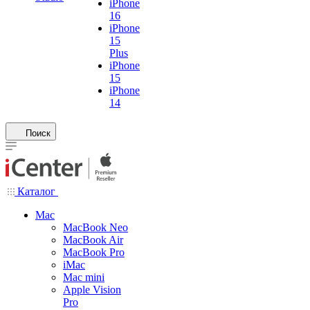
iPhone
16
iPhone
15
Plus
iPhone
15
iPhone
14
Поиск
Каталог
Mac
MacBook Neo
MacBook Air
MacBook Pro
iMac
Mac mini
Apple Vision
Pro