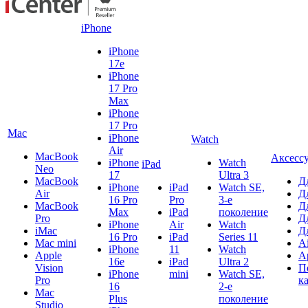
iPhone
iPhone
17e
iPhone
17 Pro
Max
iPhone
17 Pro
Mac
iPhone
Watch
Air
MacBook
Аксесс
iPhone
Watch
iPad
Neo
17
Ultra 3
MacBook
Д
iPhone
iPad
Watch SE,
Air
Д
16 Pro
Pro
3-е
MacBook
Д
Max
iPad
поколение
Pro
Д
iPhone
Air
Watch
iMac
Д
16 Pro
iPad
Series 11
Mac mini
A
iPhone
11
Watch
Apple
A
16e
iPad
Ultra 2
Vision
П
iPhone
mini
Watch SE,
Pro
к
16
2-е
Mac
Plus
поколение
Studio