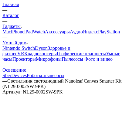
Главная
—
Каталог
—
Гаджеты
Mac
iPhone
iPad
Watch
Аксессуары
Аудио
Яндекс
PlayStation
—
Умный дом
Nintendo Switch
Dyson
Здоровье и
фитнес
VR
Квадрокоптеры
Графические планшеты
Умные
часы
Проекторы
Микрофоны
Пылесосы
Фото и видео
—
Освещение
SberDevices
Роботы-пылесосы
—
Светильник светодиодный Nanoleaf Canvas Smarter Kit
(NL29-0002SW-9PK)
Артикул:
NL29-0002SW-9PK