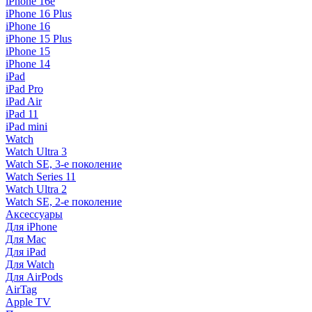
iPhone 16e
iPhone 16 Plus
iPhone 16
iPhone 15 Plus
iPhone 15
iPhone 14
iPad
iPad Pro
iPad Air
iPad 11
iPad mini
Watch
Watch Ultra 3
Watch SE, 3-е поколение
Watch Series 11
Watch Ultra 2
Watch SE, 2-е поколение
Аксессуары
Для iPhone
Для Mac
Для iPad
Для Watch
Для AirPods
AirTag
Apple TV