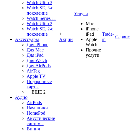
Watch Ultra 3
Watch SE, 3-е
поколение
Услуги
Watch Series 11
Watch Ultra 2
Mac
Watch SE, 2-е
iPhone |
поколение
iPad
Trade-
Сервис
Аксессуары
Акции
Apple
in
Для iPhone
Watch
Для Mac
Прочие
Для iPad
услуги
Для Watch
Для AirPods
AirTag
Apple TV
Подарочные
карты
+ ЕЩЕ 2
Аудио
AirPods
Наушники
HomePod
Акустические
системы
Винил