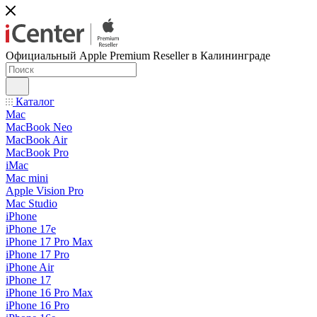
Официальный Apple Premium Reseller в Калининграде
Каталог
Mac
MacBook Neo
MacBook Air
MacBook Pro
iMac
Mac mini
Apple Vision Pro
Mac Studio
iPhone
iPhone 17e
iPhone 17 Pro Max
iPhone 17 Pro
iPhone Air
iPhone 17
iPhone 16 Pro Max
iPhone 16 Pro