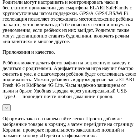
Родители могут настраивать и контролировать часы в
бесплатном приложении для смартфона ELARI SafeFamily с
круглосуточным чатом поддержки. GPS/A-GPS/LBS/Wi-Fi-
геолокация позволяет отслеживать местоположение ребёнка
на карте, устанавливать до 5 безопасных геозон и получать
уведомления, если ребёнок из них выйдет. Родители также
могут дистанционно ставить будильники, включать режим
«на занятиях» и многое другое.
Приложения и качество.
Ребёнок может делать фотографии на встроенную камеру и
делиться с родителями. Арифметическая игра научит быстро
считать в уме, а с шагомером ребёнок будет отслеживать свою
подвижность. Можно добавлять в друзья другие часы ELARI
Fresh 4G и KidPhone 4G Lite. Часы надёжно защищены от
пыли и брызг. Удобная зарядка через универсальный USB
Type-C – подойдёт почти любой домашний провод.
Оформить заказ на нашем сайте легко. Просто добавьте
выбранные товары в корзину, а затем перейдите на страницу
Корзина, проверьте правильность заказанных позиций и
нажмите кнопку «Перейти к оформлению».