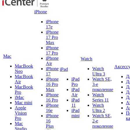
iPhone
iPhone
17e
iPhone
17 Pro
Max
iPhone
17 Pro
Mac
iPhone
Watch
Air
MacBook
Аксесс
iPhone
Watch
iPad
Neo
17
Ultra 3
MacBook
Д
iPhone
iPad
Watch SE,
Air
Д
16 Pro
Pro
3-е
MacBook
Д
Max
iPad
поколение
Pro
Д
iPhone
Air
Watch
iMac
Д
16 Pro
iPad
Series 11
Mac mini
A
iPhone
11
Watch
Apple
A
16e
iPad
Ultra 2
Vision
П
iPhone
mini
Watch SE,
Pro
к
16
2-е
Mac
Plus
поколение
Studio