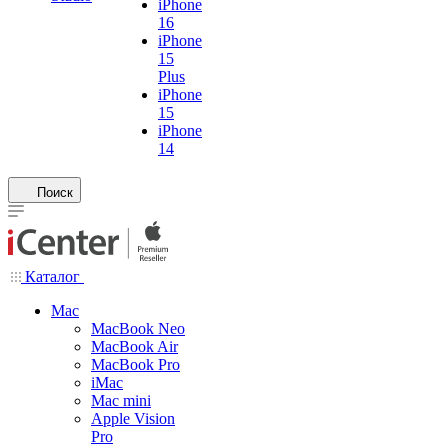
iPhone
16
iPhone
15
Plus
iPhone
15
iPhone
14
Поиск
Каталог
Mac
MacBook Neo
MacBook Air
MacBook Pro
iMac
Mac mini
Apple Vision
Pro