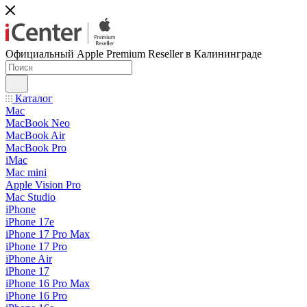
Официальный Apple Premium Reseller в Калининграде
Каталог
Mac
MacBook Neo
MacBook Air
MacBook Pro
iMac
Mac mini
Apple Vision Pro
Mac Studio
iPhone
iPhone 17e
iPhone 17 Pro Max
iPhone 17 Pro
iPhone Air
iPhone 17
iPhone 16 Pro Max
iPhone 16 Pro