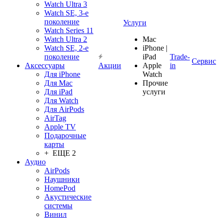
Watch Ultra 3
Watch SE, 3-е
поколение
Услуги
Watch Series 11
Watch Ultra 2
Mac
Watch SE, 2-е
iPhone |
поколение
iPad
Trade-
Сервис
Аксессуары
Акции
Apple
in
Для iPhone
Watch
Для Mac
Прочие
Для iPad
услуги
Для Watch
Для AirPods
AirTag
Apple TV
Подарочные
карты
+ ЕЩЕ 2
Аудио
AirPods
Наушники
HomePod
Акустические
системы
Винил