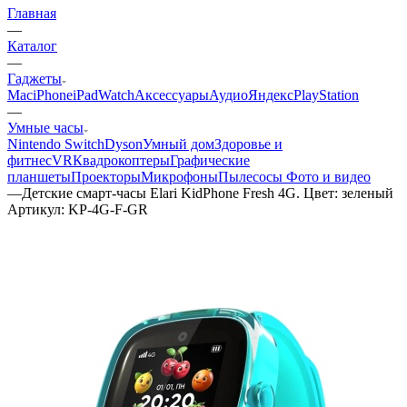
Главная
—
Каталог
—
Гаджеты
Mac
iPhone
iPad
Watch
Аксессуары
Аудио
Яндекс
PlayStation
—
Умные часы
Nintendo Switch
Dyson
Умный дом
Здоровье и
фитнес
VR
Квадрокоптеры
Графические
планшеты
Проекторы
Микрофоны
Пылесосы
Фото и видео
—
Детские смарт-часы Elari KidPhone Fresh 4G. Цвет: зеленый
Артикул:
KP-4G-F-GR