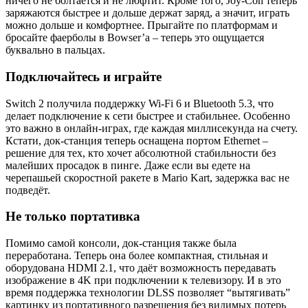
ничего не болтается и не люфтит. Кроме того, Joy-Con теперь
заряжаются быстрее и дольше держат заряд, а значит, играть
можно дольше и комфортнее. Прыгайте по платформам и
бросайте фаерболы в Bowser’а – теперь это ощущается
буквально в пальцах.
Подключайтесь и играйте
Switch 2 получила поддержку Wi-Fi 6 и Bluetooth 5.3, что
делает подключение к сети быстрее и стабильнее. Особенно
это важно в онлайн-играх, где каждая миллисекунда на счету.
Кстати, док-станция теперь оснащена портом Ethernet –
решение для тех, кто хочет абсолютной стабильности без
малейших просадок в пинге. Даже если вы едете на
черепашьей скоростной ракете в Mario Kart, задержка вас не
подведёт.
Не только портативка
Помимо самой консоли, док-станция также была
переработана. Теперь она более компактная, стильная и
оборудована HDMI 2.1, что даёт возможность передавать
изображение в 4K при подключении к телевизору. И в это
время поддержка технологии DLSS позволяет “вытягивать”
картинку из портативного разрешения без видимых потерь