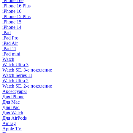
iPhone 16e
iPhone 16 Plus
iPhone 16
iPhone 15 Plus
iPhone 15
iPhone 14
iPad
iPad Pro
iPad Air
iPad 11
iPad mini
Watch
Watch Ultra 3
Watch SE, 3-е поколение
Watch Series 11
Watch Ultra 2
Watch SE, 2-е поколение
Аксессуары
Для iPhone
Для Mac
Для iPad
Для Watch
Для AirPods
AirTag
Apple TV