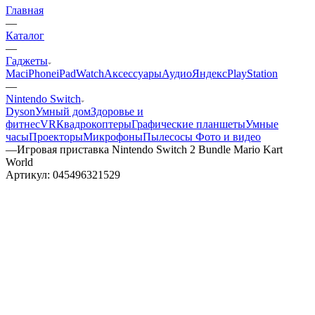
Главная
—
Каталог
—
Гаджеты
Mac
iPhone
iPad
Watch
Аксессуары
Аудио
Яндекс
PlayStation
—
Nintendo Switch
Dyson
Умный дом
Здоровье и
фитнес
VR
Квадрокоптеры
Графические планшеты
Умные
часы
Проекторы
Микрофоны
Пылесосы
Фото и видео
—
Игровая приставка Nintendo Switch 2 Bundle Mario Kart
World
Артикул:
045496321529