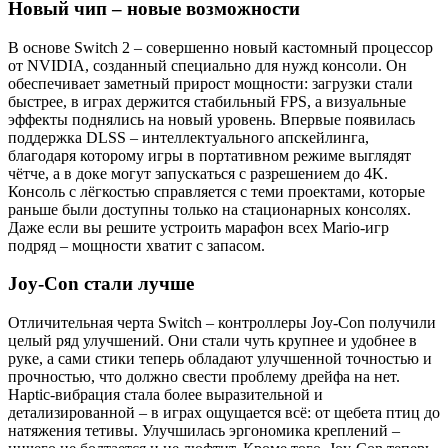
Новый чип – новые возможности
В основе Switch 2 – совершенно новый кастомный процессор
от NVIDIA, созданный специально для нужд консоли. Он
обеспечивает заметный прирост мощности: загрузки стали
быстрее, в играх держится стабильный FPS, а визуальные
эффекты поднялись на новый уровень. Впервые появилась
поддержка DLSS – интеллектуального апскейлинга,
благодаря которому игры в портативном режиме выглядят
чётче, а в доке могут запускаться с разрешением до 4K.
Консоль с лёгкостью справляется с теми проектами, которые
раньше были доступны только на стационарных консолях.
Даже если вы решите устроить марафон всех Mario-игр
подряд – мощности хватит с запасом.
Joy-Con стали лучше
Отличительная черта Switch – контроллеры Joy-Con получили
целый ряд улучшений. Они стали чуть крупнее и удобнее в
руке, а сами стики теперь обладают улучшенной точностью и
прочностью, что должно свести проблему дрейфа на нет.
Haptic-вибрация стала более выразительной и
детализированной – в играх ощущается всё: от щебета птиц до
натяжения тетивы. Улучшилась эргономика креплений –