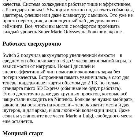
качества. Система охлаждения работает тише и эффективнее,
а благодаря новым USB-портам можно подключать геймпады,
адаптеры, флешки или даже клавиатуру с мышью. Это уже не
просто переходник, а полноценный хаб для домашнего
гейминга. Всё, чтобы вы могли с комфортом пробежать
каждый уровень Super Mario Odyssey на большом экране.
Работает сверхурочно
Switch 2 получила аккумулятор увеличенной ёмкости – в
среднем он обеспечивает от 6 до 9 часов автономной игры, в
зависимости от нагрузки. Новый дисплей и
энергоэффективный чип помогают экономить заряд без
потери качества. Встроенная память увеличилась, а слот для
теперь поддерживает карты объёмом до 2 ТБ, но только
стандарта micro SD Express (обычные не будут работать).
Этого достаточно даже для крупных проектов, которые всё
чаще стали выходить на Nintendo. Больше не нужно выбирать,
какие игры оставить на консоли – теперь хватит места и для
шутеров, и для аркад, и для любимой коллекции инди. Даже
если вы установите все части Mario и Luigi, свободного места
ещё останется.
Мощный старт