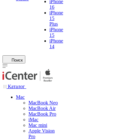
iPhone
16
iPhone
15
Plus
iPhone
15
iPhone
14
Поиск
Каталог
Mac
MacBook Neo
MacBook Air
MacBook Pro
iMac
Mac mini
Apple Vision
Pro