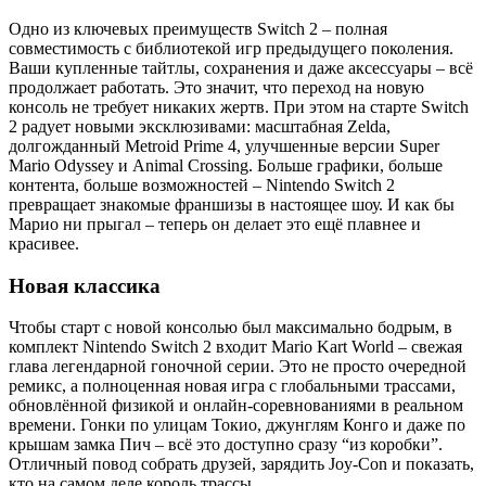
Одно из ключевых преимуществ Switch 2 – полная
совместимость с библиотекой игр предыдущего поколения.
Ваши купленные тайтлы, сохранения и даже аксессуары – всё
продолжает работать. Это значит, что переход на новую
консоль не требует никаких жертв. При этом на старте Switch
2 радует новыми эксклюзивами: масштабная Zelda,
долгожданный Metroid Prime 4, улучшенные версии Super
Mario Odyssey и Animal Crossing. Больше графики, больше
контента, больше возможностей – Nintendo Switch 2
превращает знакомые франшизы в настоящее шоу. И как бы
Марио ни прыгал – теперь он делает это ещё плавнее и
красивее.
Новая классика
Чтобы старт с новой консолью был максимально бодрым, в
комплект Nintendo Switch 2 входит Mario Kart World – свежая
глава легендарной гоночной серии. Это не просто очередной
ремикс, а полноценная новая игра с глобальными трассами,
обновлённой физикой и онлайн-соревнованиями в реальном
времени. Гонки по улицам Токио, джунглям Конго и даже по
крышам замка Пич – всё это доступно сразу “из коробки”.
Отличный повод собрать друзей, зарядить Joy-Con и показать,
кто на самом деле король трассы.