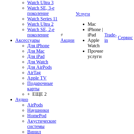
Watch Ultra 3
Watch SE, 3-е
поколение
Услуги
Watch Series 11
Watch Ultra 2
Mac
Watch SE, 2-е
iPhone |
поколение
iPad
Trade-
Сервис
Аксессуары
Акции
Apple
in
Для iPhone
Watch
Для Mac
Прочие
Для iPad
услуги
Для Watch
Для AirPods
AirTag
Apple TV
Подарочные
карты
+ ЕЩЕ 2
Аудио
AirPods
Наушники
HomePod
Акустические
системы
Винил