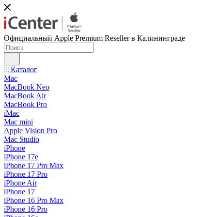
Официальный Apple Premium Reseller в Калининграде
Каталог
Mac
MacBook Neo
MacBook Air
MacBook Pro
iMac
Mac mini
Apple Vision Pro
Mac Studio
iPhone
iPhone 17e
iPhone 17 Pro Max
iPhone 17 Pro
iPhone Air
iPhone 17
iPhone 16 Pro Max
iPhone 16 Pro