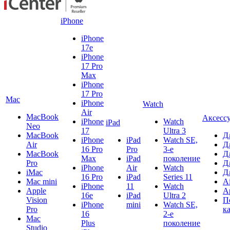
iPhone
iPhone
17e
iPhone
17 Pro
Max
iPhone
17 Pro
Mac
iPhone
Watch
Air
MacBook
Аксесс
iPhone
Watch
iPad
Neo
17
Ultra 3
MacBook
Д
iPhone
iPad
Watch SE,
Air
Д
16 Pro
Pro
3-е
MacBook
Д
Max
iPad
поколение
Pro
Д
iPhone
Air
Watch
iMac
Д
16 Pro
iPad
Series 11
Mac mini
A
iPhone
11
Watch
Apple
A
16e
iPad
Ultra 2
Vision
П
iPhone
mini
Watch SE,
Pro
к
16
2-е
Mac
Plus
поколение
Studio