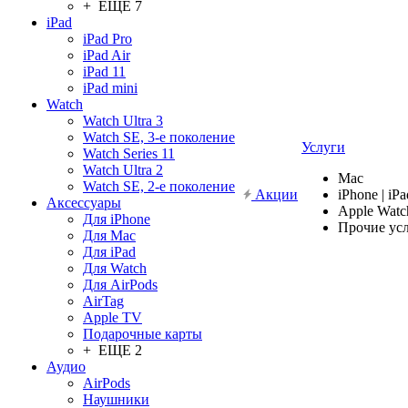
+ ЕЩЕ 7
iPad
iPad Pro
iPad Air
iPad 11
iPad mini
Watch
Watch Ultra 3
Watch SE, 3-е поколение
Услуги
Watch Series 11
Watch Ultra 2
Mac
Watch SE, 2-е поколение
Акции
iPhone | iPa
Аксессуары
Apple Watc
Для iPhone
Прочие ус
Для Mac
Для iPad
Для Watch
Для AirPods
AirTag
Apple TV
Подарочные карты
+ ЕЩЕ 2
Аудио
AirPods
Наушники