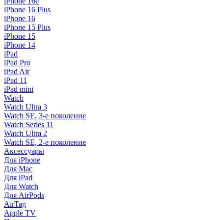
iPhone 16e
iPhone 16 Plus
iPhone 16
iPhone 15 Plus
iPhone 15
iPhone 14
iPad
iPad Pro
iPad Air
iPad 11
iPad mini
Watch
Watch Ultra 3
Watch SE, 3-е поколение
Watch Series 11
Watch Ultra 2
Watch SE, 2-е поколение
Аксессуары
Для iPhone
Для Mac
Для iPad
Для Watch
Для AirPods
AirTag
Apple TV