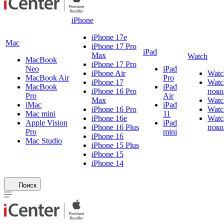
iPhone
iPhone 17e
Mac
iPhone 17 Pro
iPad
Max
Watch
MacBook
iPhone 17 Pro
Neo
iPad
iPhone Air
Watc
MacBook Air
Pro
iPhone 17
Watc
MacBook
iPad
iPhone 16 Pro
поко
Pro
Air
Max
Watc
iMac
iPad
iPhone 16 Pro
Watc
Mac mini
11
iPhone 16e
Watc
Apple Vision
iPad
iPhone 16 Plus
поко
Pro
mini
iPhone 16
Mac Studio
iPhone 15 Plus
iPhone 15
iPhone 14
Поиск