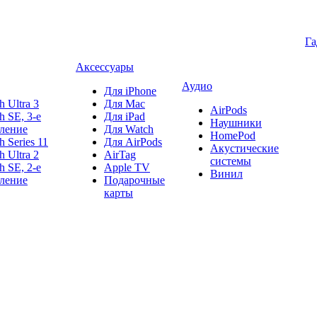
Г
Аксессуары
Аудио
Для iPhone
h Ultra 3
Для Mac
AirPods
h SE, 3-е
Для iPad
Наушники
ление
Для Watch
HomePod
h Series 11
Для AirPods
Акустические
h Ultra 2
AirTag
системы
h SE, 2-е
Apple TV
Винил
ление
Подарочные
карты