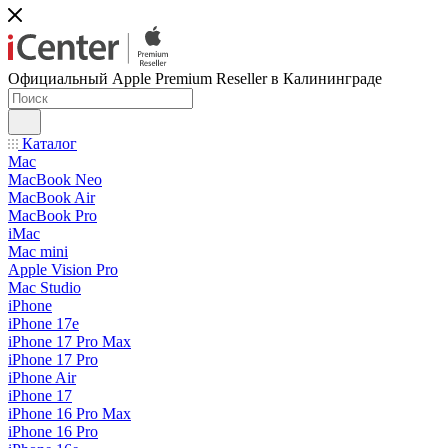
Официальный Apple Premium Reseller в Калининграде
Каталог
Mac
MacBook Neo
MacBook Air
MacBook Pro
iMac
Mac mini
Apple Vision Pro
Mac Studio
iPhone
iPhone 17e
iPhone 17 Pro Max
iPhone 17 Pro
iPhone Air
iPhone 17
iPhone 16 Pro Max
iPhone 16 Pro