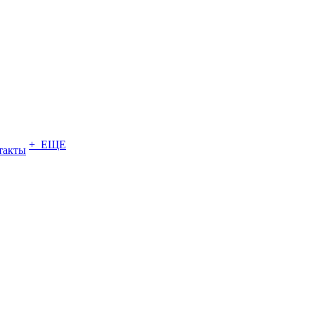
+ ЕЩЕ
такты