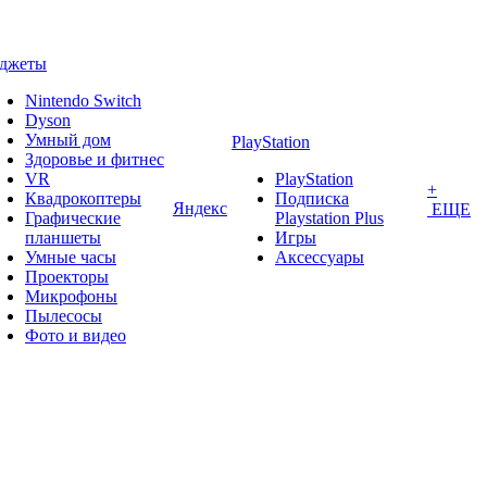
аджеты
Nintendo Switch
Dyson
Умный дом
PlayStation
Здоровье и фитнес
VR
PlayStation
+
Квадрокоптеры
Подписка
Яндекс
ЕЩЕ
Графические
Playstation Plus
планшеты
Игры
Умные часы
Аксессуары
Проекторы
Микрофоны
Пылесосы
Фото и видео