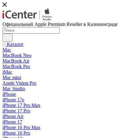
Официальный Apple Premium Reseller в Калининграде
Каталог
Mac
MacBook Neo
MacBook Air
MacBook Pro
iMac
Mac mini
Apple Vision Pro
Mac Studio
iPhone
iPhone 17e
iPhone 17 Pro Max
iPhone 17 Pro
iPhone Air
iPhone 17
iPhone 16 Pro Max
iPhone 16 Pro