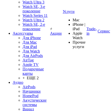
Watch Ultra 3
Watch SE, 3-е
поколение
Услуги
Watch Series 11
Watch Ultra 2
Mac
Watch SE, 2-е
iPhone |
поколение
iPad
Trade-
Сервис
Аксессуары
Акции
Apple
in
Для iPhone
Watch
Для Mac
Прочие
Для iPad
услуги
Для Watch
Для AirPods
AirTag
Apple TV
Подарочные
карты
+ ЕЩЕ 2
Аудио
AirPods
Наушники
HomePod
Акустические
системы
Винил