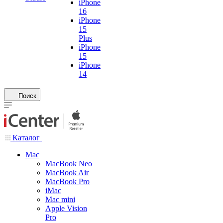
iPhone
16
iPhone
15
Plus
iPhone
15
iPhone
14
Поиск
Каталог
Mac
MacBook Neo
MacBook Air
MacBook Pro
iMac
Mac mini
Apple Vision
Pro