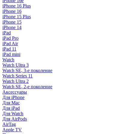
iPhone 16e
iPhone 16 Plus
iPhone 16
iPhone 15 Plus
iPhone 15
iPhone 14
iPad
iPad Pro
iPad Air
iPad 11
iPad mini
Watch
Watch Ultra 3
Watch SE, 3-е поколение
Watch Series 11
Watch Ultra 2
Watch SE, 2-е поколение
Аксессуары
Для iPhone
Для Mac
Для iPad
Для Watch
Для AirPods
AirTag
Apple TV