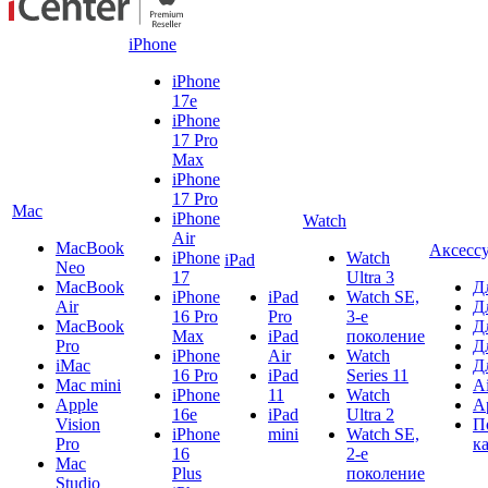
iPhone
iPhone
17e
iPhone
17 Pro
Max
iPhone
17 Pro
Mac
iPhone
Watch
Air
MacBook
Аксесс
iPhone
Watch
iPad
Neo
17
Ultra 3
MacBook
Д
iPhone
iPad
Watch SE,
Air
Д
16 Pro
Pro
3-е
MacBook
Д
Max
iPad
поколение
Pro
Д
iPhone
Air
Watch
iMac
Д
16 Pro
iPad
Series 11
Mac mini
A
iPhone
11
Watch
Apple
A
16e
iPad
Ultra 2
Vision
П
iPhone
mini
Watch SE,
Pro
к
16
2-е
Mac
Plus
поколение
Studio