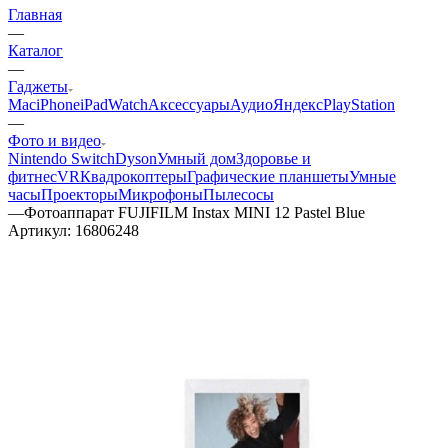
Главная
—
Каталог
—
Гаджеты
Mac
iPhone
iPad
Watch
Аксессуары
Аудио
Яндекс
PlayStation
—
Фото и видео
Nintendo Switch
Dyson
Умный дом
Здоровье и
фитнес
VR
Квадрокоптеры
Графические планшеты
Умные
часы
Проекторы
Микрофоны
Пылесосы
—
Фотоаппарат FUJIFILM Instax MINI 12 Pastel Blue
Артикул:
16806248