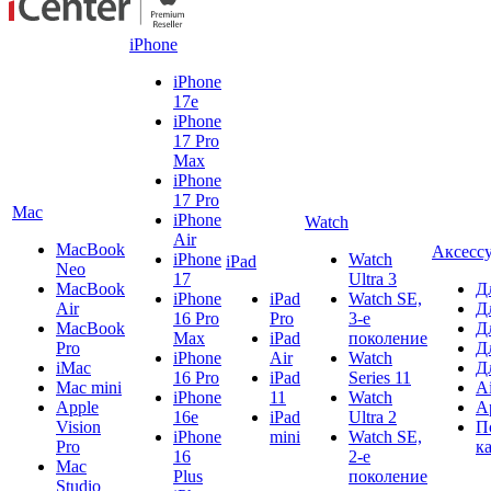
iPhone
iPhone
17e
iPhone
17 Pro
Max
iPhone
17 Pro
Mac
iPhone
Watch
Air
MacBook
Аксесс
iPhone
Watch
iPad
Neo
17
Ultra 3
MacBook
Д
iPhone
iPad
Watch SE,
Air
Д
16 Pro
Pro
3-е
MacBook
Д
Max
iPad
поколение
Pro
Д
iPhone
Air
Watch
iMac
Д
16 Pro
iPad
Series 11
Mac mini
A
iPhone
11
Watch
Apple
A
16e
iPad
Ultra 2
Vision
П
iPhone
mini
Watch SE,
Pro
к
16
2-е
Mac
Plus
поколение
Studio