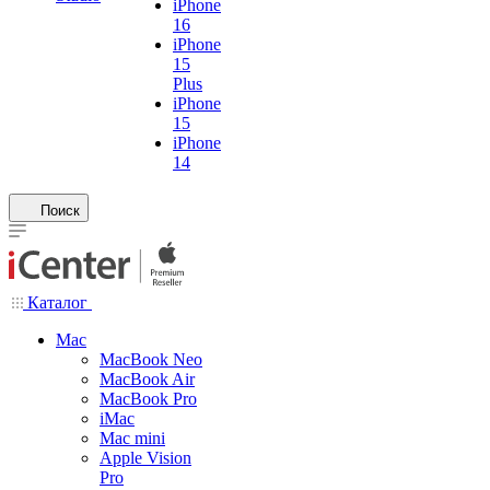
iPhone
16
iPhone
15
Plus
iPhone
15
iPhone
14
Поиск
Каталог
Mac
MacBook Neo
MacBook Air
MacBook Pro
iMac
Mac mini
Apple Vision
Pro