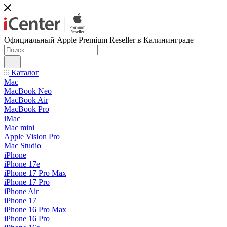
Официальный Apple Premium Reseller в Калининграде
Каталог
Mac
MacBook Neo
MacBook Air
MacBook Pro
iMac
Mac mini
Apple Vision Pro
Mac Studio
iPhone
iPhone 17e
iPhone 17 Pro Max
iPhone 17 Pro
iPhone Air
iPhone 17
iPhone 16 Pro Max
iPhone 16 Pro