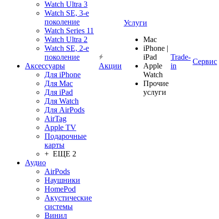
Watch Ultra 3
Watch SE, 3-е
поколение
Услуги
Watch Series 11
Watch Ultra 2
Mac
Watch SE, 2-е
iPhone |
поколение
iPad
Trade-
Сервис
Аксессуары
Акции
Apple
in
Для iPhone
Watch
Для Mac
Прочие
Для iPad
услуги
Для Watch
Для AirPods
AirTag
Apple TV
Подарочные
карты
+ ЕЩЕ 2
Аудио
AirPods
Наушники
HomePod
Акустические
системы
Винил