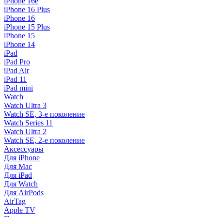
iPhone 16e
iPhone 16 Plus
iPhone 16
iPhone 15 Plus
iPhone 15
iPhone 14
iPad
iPad Pro
iPad Air
iPad 11
iPad mini
Watch
Watch Ultra 3
Watch SE, 3-е поколение
Watch Series 11
Watch Ultra 2
Watch SE, 2-е поколение
Аксессуары
Для iPhone
Для Mac
Для iPad
Для Watch
Для AirPods
AirTag
Apple TV