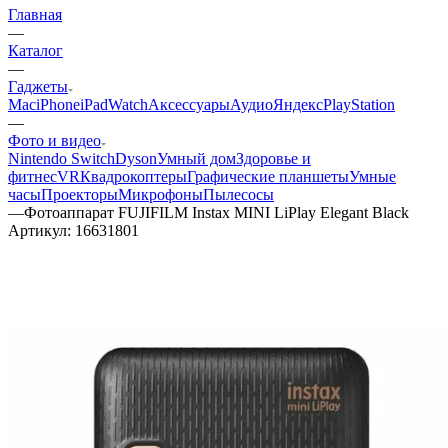
Главная
—
Каталог
—
Гаджеты
Mac
iPhone
iPad
Watch
Аксессуары
Аудио
Яндекс
PlayStation
—
Фото и видео
Nintendo Switch
Dyson
Умный дом
Здоровье и
фитнес
VR
Квадрокоптеры
Графические планшеты
Умные
часы
Проекторы
Микрофоны
Пылесосы
—
Фотоаппарат FUJIFILM Instax MINI LiPlay Elegant Black
Артикул:
16631801