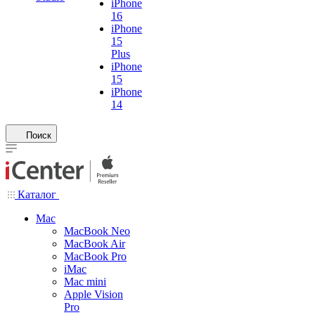
iPhone
16
iPhone
15
Plus
iPhone
15
iPhone
14
Поиск
Каталог
Mac
MacBook Neo
MacBook Air
MacBook Pro
iMac
Mac mini
Apple Vision
Pro