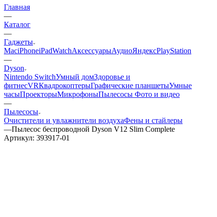
Главная
—
Каталог
—
Гаджеты
Mac
iPhone
iPad
Watch
Аксессуары
Аудио
Яндекс
PlayStation
—
Dyson
Nintendo Switch
Умный дом
Здоровье и
фитнес
VR
Квадрокоптеры
Графические планшеты
Умные
часы
Проекторы
Микрофоны
Пылесосы
Фото и видео
—
Пылесосы
Очистители и увлажнители воздуха
Фены и стайлеры
—
Пылесос беспроводной Dyson V12 Slim Complete
Артикул:
393917-01