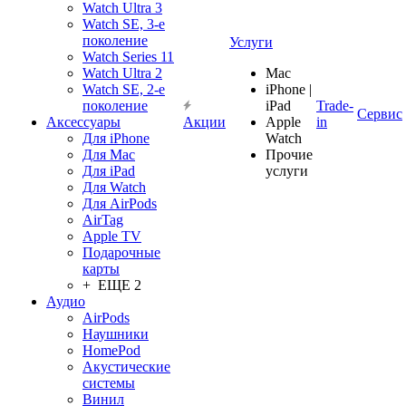
Watch Ultra 3
Watch SE, 3-е
поколение
Услуги
Watch Series 11
Watch Ultra 2
Mac
Watch SE, 2-е
iPhone |
поколение
iPad
Trade-
Сервис
Аксессуары
Акции
Apple
in
Для iPhone
Watch
Для Mac
Прочие
Для iPad
услуги
Для Watch
Для AirPods
AirTag
Apple TV
Подарочные
карты
+ ЕЩЕ 2
Аудио
AirPods
Наушники
HomePod
Акустические
системы
Винил