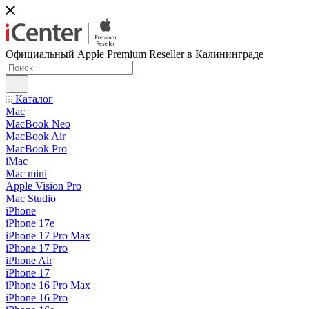
Официальный Apple Premium Reseller в Калининграде
Каталог
Mac
MacBook Neo
MacBook Air
MacBook Pro
iMac
Mac mini
Apple Vision Pro
Mac Studio
iPhone
iPhone 17e
iPhone 17 Pro Max
iPhone 17 Pro
iPhone Air
iPhone 17
iPhone 16 Pro Max
iPhone 16 Pro