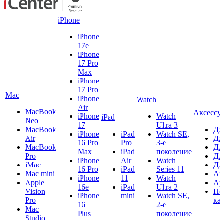
iPhone
iPhone
17e
iPhone
17 Pro
Max
iPhone
17 Pro
Mac
iPhone
Watch
Air
MacBook
Аксесс
iPhone
Watch
iPad
Neo
17
Ultra 3
MacBook
Д
iPhone
iPad
Watch SE,
Air
Д
16 Pro
Pro
3-е
MacBook
Д
Max
iPad
поколение
Pro
Д
iPhone
Air
Watch
iMac
Д
16 Pro
iPad
Series 11
Mac mini
A
iPhone
11
Watch
Apple
A
16e
iPad
Ultra 2
Vision
П
iPhone
mini
Watch SE,
Pro
к
16
2-е
Mac
Plus
поколение
Studio