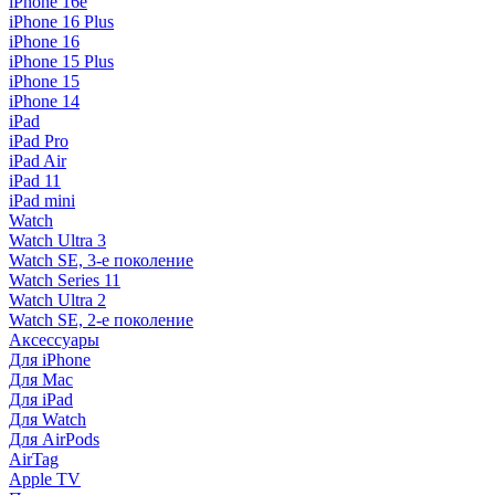
iPhone 16e
iPhone 16 Plus
iPhone 16
iPhone 15 Plus
iPhone 15
iPhone 14
iPad
iPad Pro
iPad Air
iPad 11
iPad mini
Watch
Watch Ultra 3
Watch SE, 3-е поколение
Watch Series 11
Watch Ultra 2
Watch SE, 2-е поколение
Аксессуары
Для iPhone
Для Mac
Для iPad
Для Watch
Для AirPods
AirTag
Apple TV