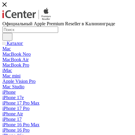
Официальный Apple Premium Reseller в Калининграде
Каталог
Mac
MacBook Neo
MacBook Air
MacBook Pro
iMac
Mac mini
Apple Vision Pro
Mac Studio
iPhone
iPhone 17e
iPhone 17 Pro Max
iPhone 17 Pro
iPhone Air
iPhone 17
iPhone 16 Pro Max
iPhone 16 Pro