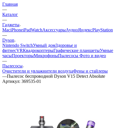
Главная
—
Каталог
—
Гаджеты
Mac
iPhone
iPad
Watch
Аксессуары
Аудио
Яндекс
PlayStation
—
Dyson
Nintendo Switch
Умный дом
Здоровье и
фитнес
VR
Квадрокоптеры
Графические планшеты
Умные
часы
Проекторы
Микрофоны
Пылесосы
Фото и видео
—
Пылесосы
Очистители и увлажнители воздуха
Фены и стайлеры
—
Пылесос беспроводной Dyson V15 Detect Absolute
Артикул:
369535-01