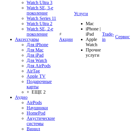
Watch Ultra 3
Watch SE, 3-е
поколение
Услуги
Watch Series 11
Watch Ultra 2
Mac
Watch SE, 2-е
iPhone |
поколение
iPad
Trade-
Сервис
Аксессуары
Акции
Apple
in
Для iPhone
Watch
Для Mac
Прочие
Для iPad
услуги
Для Watch
Для AirPods
AirTag
Apple TV
Подарочные
карты
+ ЕЩЕ 2
Аудио
AirPods
Наушники
HomePod
Акустические
системы
Винил