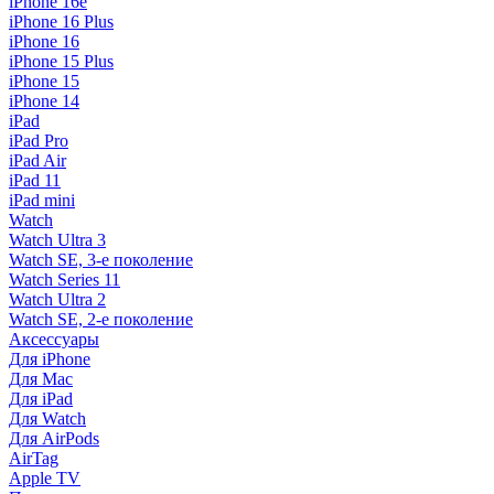
iPhone 16e
iPhone 16 Plus
iPhone 16
iPhone 15 Plus
iPhone 15
iPhone 14
iPad
iPad Pro
iPad Air
iPad 11
iPad mini
Watch
Watch Ultra 3
Watch SE, 3-е поколение
Watch Series 11
Watch Ultra 2
Watch SE, 2-е поколение
Аксессуары
Для iPhone
Для Mac
Для iPad
Для Watch
Для AirPods
AirTag
Apple TV