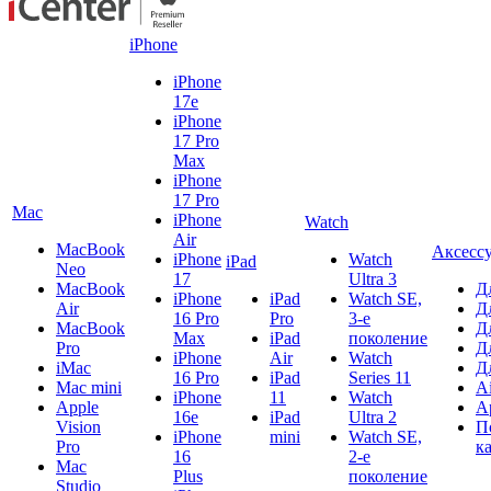
iPhone
iPhone
17e
iPhone
17 Pro
Max
iPhone
17 Pro
Mac
iPhone
Watch
Air
MacBook
Аксесс
iPhone
Watch
iPad
Neo
17
Ultra 3
MacBook
Д
iPhone
iPad
Watch SE,
Air
Д
16 Pro
Pro
3-е
MacBook
Д
Max
iPad
поколение
Pro
Д
iPhone
Air
Watch
iMac
Д
16 Pro
iPad
Series 11
Mac mini
A
iPhone
11
Watch
Apple
A
16e
iPad
Ultra 2
Vision
П
iPhone
mini
Watch SE,
Pro
к
16
2-е
Mac
Plus
поколение
Studio