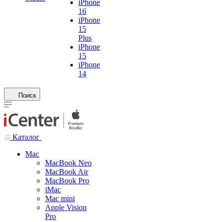
iPhone
16
iPhone
15
Plus
iPhone
15
iPhone
14
Поиск
Каталог
Mac
MacBook Neo
MacBook Air
MacBook Pro
iMac
Mac mini
Apple Vision
Pro