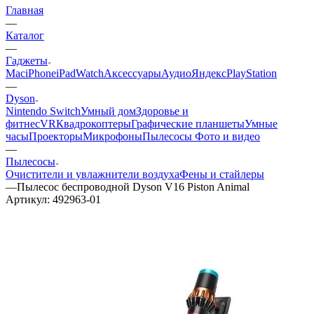
Главная
—
Каталог
—
Гаджеты
Mac
iPhone
iPad
Watch
Аксессуары
Аудио
Яндекс
PlayStation
—
Dyson
Nintendo Switch
Умный дом
Здоровье и
фитнес
VR
Квадрокоптеры
Графические планшеты
Умные
часы
Проекторы
Микрофоны
Пылесосы
Фото и видео
—
Пылесосы
Очистители и увлажнители воздуха
Фены и стайлеры
—
Пылесос беспроводной Dyson V16 Piston Animal
Артикул:
492963-01