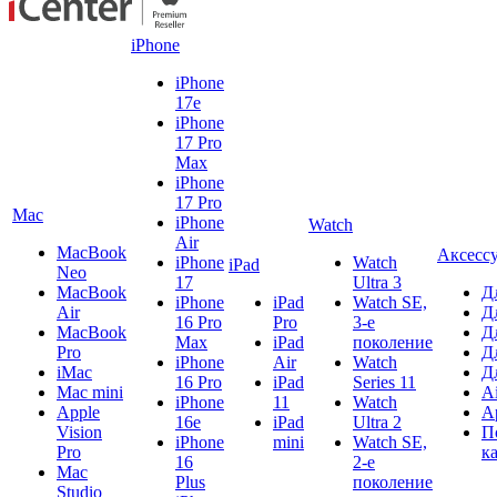
iPhone
iPhone
17e
iPhone
17 Pro
Max
iPhone
17 Pro
Mac
iPhone
Watch
Air
MacBook
Аксесс
iPhone
Watch
iPad
Neo
17
Ultra 3
MacBook
Д
iPhone
iPad
Watch SE,
Air
Д
16 Pro
Pro
3-е
MacBook
Д
Max
iPad
поколение
Pro
Д
iPhone
Air
Watch
iMac
Д
16 Pro
iPad
Series 11
Mac mini
A
iPhone
11
Watch
Apple
A
16e
iPad
Ultra 2
Vision
П
iPhone
mini
Watch SE,
Pro
к
16
2-е
Mac
Plus
поколение
Studio