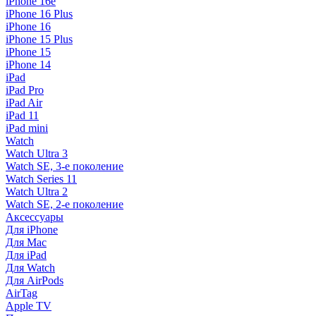
iPhone 16e
iPhone 16 Plus
iPhone 16
iPhone 15 Plus
iPhone 15
iPhone 14
iPad
iPad Pro
iPad Air
iPad 11
iPad mini
Watch
Watch Ultra 3
Watch SE, 3-е поколение
Watch Series 11
Watch Ultra 2
Watch SE, 2-е поколение
Аксессуары
Для iPhone
Для Mac
Для iPad
Для Watch
Для AirPods
AirTag
Apple TV