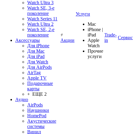
Watch Ultra 3
Watch SE, 3-е
поколение
Услуги
Watch Series 11
Watch Ultra 2
Mac
Watch SE, 2-е
iPhone |
поколение
iPad
Trade-
Сервис
Аксессуары
Акции
Apple
in
Для iPhone
Watch
Для Mac
Прочие
Для iPad
услуги
Для Watch
Для AirPods
AirTag
Apple TV
Подарочные
карты
+ ЕЩЕ 2
Аудио
AirPods
Наушники
HomePod
Акустические
системы
Винил