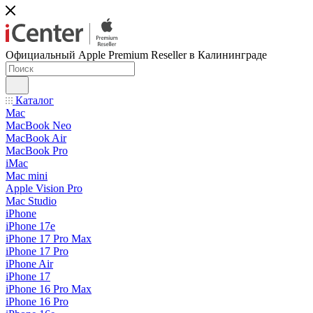
Официальный Apple Premium Reseller в Калининграде
Каталог
Mac
MacBook Neo
MacBook Air
MacBook Pro
iMac
Mac mini
Apple Vision Pro
Mac Studio
iPhone
iPhone 17e
iPhone 17 Pro Max
iPhone 17 Pro
iPhone Air
iPhone 17
iPhone 16 Pro Max
iPhone 16 Pro