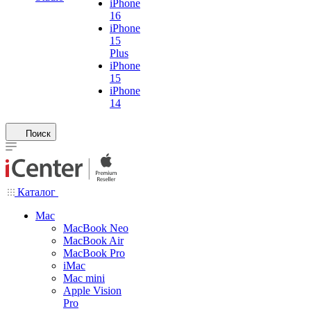
iPhone
16
iPhone
15
Plus
iPhone
15
iPhone
14
Поиск
Каталог
Mac
MacBook Neo
MacBook Air
MacBook Pro
iMac
Mac mini
Apple Vision
Pro