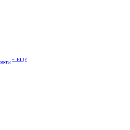
+ ЕЩЕ
такты