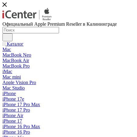
Официальный Apple Premium Reseller в Калининграде
Каталог
Mac
MacBook Neo
MacBook Air
MacBook Pro
iMac
Mac mini
Apple Vision Pro
Mac Studio
iPhone
iPhone 17e
iPhone 17 Pro Max
iPhone 17 Pro
iPhone Air
iPhone 17
iPhone 16 Pro Max
iPhone 16 Pro