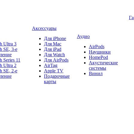
Г
Аксессуары
Аудио
Для iPhone
h Ultra 3
Для Mac
AirPods
h SE, 3-е
Для iPad
Наушники
ление
Для Watch
HomePod
h Series 11
Для AirPods
Акустические
h Ultra 2
AirTag
системы
h SE, 2-е
Apple TV
Винил
ление
Подарочные
карты