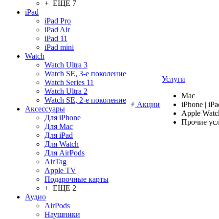
+ ЕЩЕ 7
iPad
iPad Pro
iPad Air
iPad 11
iPad mini
Watch
Watch Ultra 3
Watch SE, 3-е поколение
Услуги
Watch Series 11
Watch Ultra 2
Mac
Watch SE, 2-е поколение
Акции
iPhone | iPa
Аксессуары
Apple Watc
Для iPhone
Прочие ус
Для Mac
Для iPad
Для Watch
Для AirPods
AirTag
Apple TV
Подарочные карты
+ ЕЩЕ 2
Аудио
AirPods
Наушники