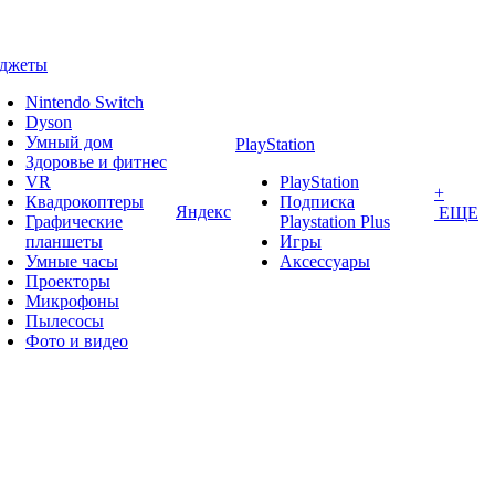
аджеты
Nintendo Switch
Dyson
Умный дом
PlayStation
Здоровье и фитнес
VR
PlayStation
+
Квадрокоптеры
Подписка
Яндекс
ЕЩЕ
Графические
Playstation Plus
планшеты
Игры
Умные часы
Аксессуары
Проекторы
Микрофоны
Пылесосы
Фото и видео