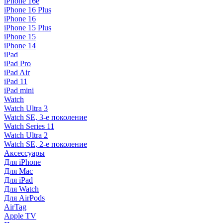
iPhone 16e
iPhone 16 Plus
iPhone 16
iPhone 15 Plus
iPhone 15
iPhone 14
iPad
iPad Pro
iPad Air
iPad 11
iPad mini
Watch
Watch Ultra 3
Watch SE, 3-е поколение
Watch Series 11
Watch Ultra 2
Watch SE, 2-е поколение
Аксессуары
Для iPhone
Для Mac
Для iPad
Для Watch
Для AirPods
AirTag
Apple TV