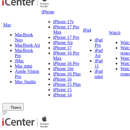
iPhone
iPhone 17e
Mac
iPhone 17 Pro
iPad
Max
Watch
MacBook
iPhone 17 Pro
Neo
iPad
iPhone Air
Watc
MacBook Air
Pro
iPhone 17
Watc
MacBook
iPad
iPhone 16 Pro
поко
Pro
Air
Max
Watc
iMac
iPad
iPhone 16 Pro
Watc
Mac mini
11
iPhone 16e
Watc
Apple Vision
iPad
iPhone 16 Plus
поко
Pro
mini
iPhone 16
Mac Studio
iPhone 15 Plus
iPhone 15
iPhone 14
Поиск