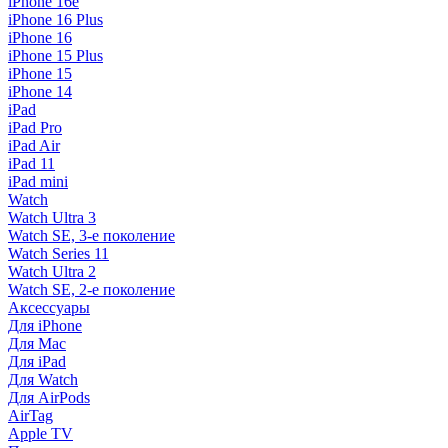
iPhone 16e
iPhone 16 Plus
iPhone 16
iPhone 15 Plus
iPhone 15
iPhone 14
iPad
iPad Pro
iPad Air
iPad 11
iPad mini
Watch
Watch Ultra 3
Watch SE, 3-е поколение
Watch Series 11
Watch Ultra 2
Watch SE, 2-е поколение
Аксессуары
Для iPhone
Для Mac
Для iPad
Для Watch
Для AirPods
AirTag
Apple TV