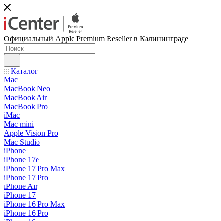
Официальный Apple Premium Reseller в Калининграде
Каталог
Mac
MacBook Neo
MacBook Air
MacBook Pro
iMac
Mac mini
Apple Vision Pro
Mac Studio
iPhone
iPhone 17e
iPhone 17 Pro Max
iPhone 17 Pro
iPhone Air
iPhone 17
iPhone 16 Pro Max
iPhone 16 Pro