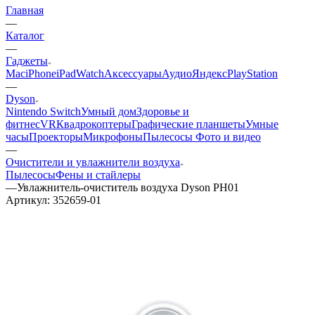
Главная
—
Каталог
—
Гаджеты
Mac
iPhone
iPad
Watch
Аксессуары
Аудио
Яндекс
PlayStation
—
Dyson
Nintendo Switch
Умный дом
Здоровье и
фитнес
VR
Квадрокоптеры
Графические планшеты
Умные
часы
Проекторы
Микрофоны
Пылесосы
Фото и видео
—
Очистители и увлажнители воздуха
Пылесосы
Фены и стайлеры
—
Увлажнитель-очиститель воздуха Dyson PH01
Артикул:
352659-01