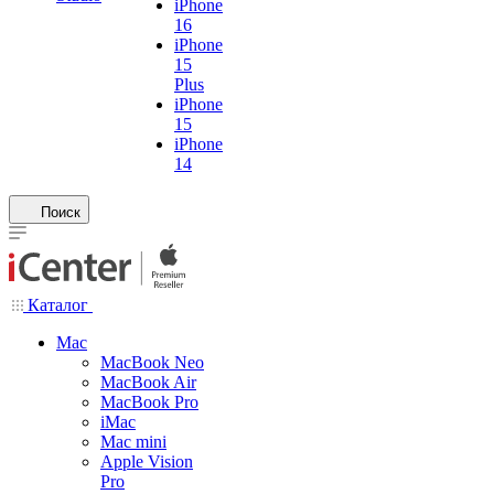
iPhone
16
iPhone
15
Plus
iPhone
15
iPhone
14
Поиск
Каталог
Mac
MacBook Neo
MacBook Air
MacBook Pro
iMac
Mac mini
Apple Vision
Pro