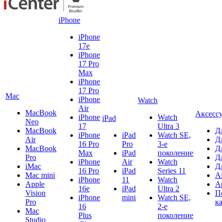
iPhone
iPhone
17e
iPhone
17 Pro
Max
iPhone
17 Pro
Mac
iPhone
Watch
Air
MacBook
Аксесс
iPhone
Watch
iPad
Neo
17
Ultra 3
MacBook
Д
iPhone
iPad
Watch SE,
Air
Д
16 Pro
Pro
3-е
MacBook
Д
Max
iPad
поколение
Pro
Д
iPhone
Air
Watch
iMac
Д
16 Pro
iPad
Series 11
Mac mini
A
iPhone
11
Watch
Apple
A
16e
iPad
Ultra 2
Vision
П
iPhone
mini
Watch SE,
Pro
к
16
2-е
Mac
Plus
поколение
Studio