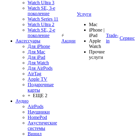
Watch Ultra 3
Watch SE, 3-е
поколение
Услуги
Watch Series 11
Watch Ultra 2
Mac
Watch SE, 2-е
iPhone |
поколение
iPad
Trade-
Сервис
Аксессуары
Акции
Apple
in
Для iPhone
Watch
Для Mac
Прочие
Для iPad
услуги
Для Watch
Для AirPods
AirTag
Apple TV
Подарочные
карты
+ ЕЩЕ 2
Аудио
AirPods
Наушники
HomePod
Акустические
системы
Винил