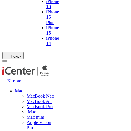
iPhone
16
iPhone
15
Plus
iPhone
15
iPhone
14
Поиск
Каталог
Mac
MacBook Neo
MacBook Air
MacBook Pro
iMac
Mac mini
Apple Vision
Pro