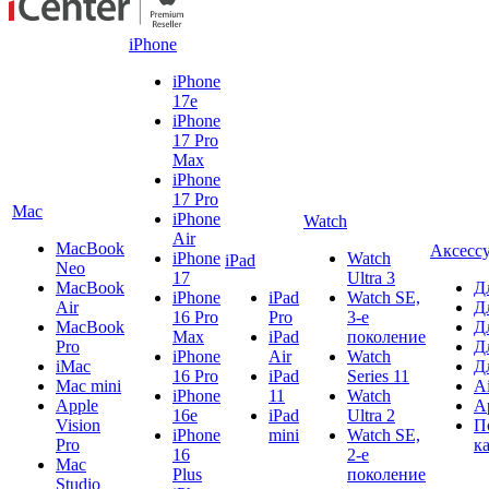
iPhone
iPhone
17e
iPhone
17 Pro
Max
iPhone
17 Pro
Mac
iPhone
Watch
Air
MacBook
Аксесс
iPhone
Watch
iPad
Neo
17
Ultra 3
MacBook
Д
iPhone
iPad
Watch SE,
Air
Д
16 Pro
Pro
3-е
MacBook
Д
Max
iPad
поколение
Pro
Д
iPhone
Air
Watch
iMac
Д
16 Pro
iPad
Series 11
Mac mini
A
iPhone
11
Watch
Apple
A
16e
iPad
Ultra 2
Vision
П
iPhone
mini
Watch SE,
Pro
к
16
2-е
Mac
Plus
поколение
Studio