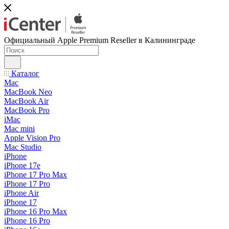
Официальный Apple Premium Reseller в Калининграде
Каталог
Mac
MacBook Neo
MacBook Air
MacBook Pro
iMac
Mac mini
Apple Vision Pro
Mac Studio
iPhone
iPhone 17e
iPhone 17 Pro Max
iPhone 17 Pro
iPhone Air
iPhone 17
iPhone 16 Pro Max
iPhone 16 Pro