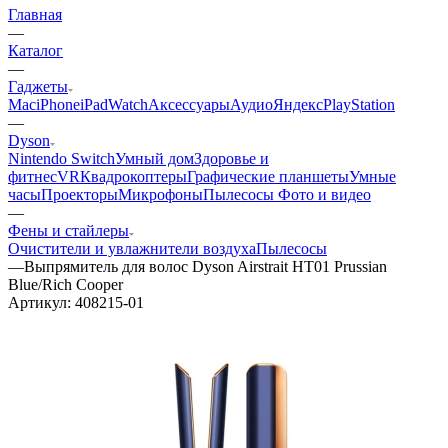
Главная
—
Каталог
—
Гаджеты
Mac
iPhone
iPad
Watch
Аксессуары
Аудио
Яндекс
PlayStation
—
Dyson
Nintendo Switch
Умный дом
Здоровье и
фитнес
VR
Квадрокоптеры
Графические планшеты
Умные
часы
Проекторы
Микрофоны
Пылесосы
Фото и видео
—
Фены и стайлеры
Очистители и увлажнители воздуха
Пылесосы
—
Выпрямитель для волос Dyson Airstrait HT01 Prussian
Blue/Rich Cooper
Артикул:
408215-01