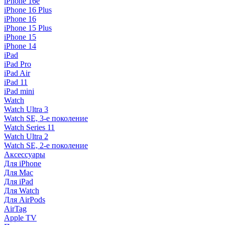
iPhone 16e
iPhone 16 Plus
iPhone 16
iPhone 15 Plus
iPhone 15
iPhone 14
iPad
iPad Pro
iPad Air
iPad 11
iPad mini
Watch
Watch Ultra 3
Watch SE, 3-е поколение
Watch Series 11
Watch Ultra 2
Watch SE, 2-е поколение
Аксессуары
Для iPhone
Для Mac
Для iPad
Для Watch
Для AirPods
AirTag
Apple TV