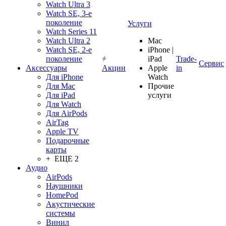
Watch Ultra 3
Watch SE, 3-е
поколение
Услуги
Watch Series 11
Watch Ultra 2
Mac
Watch SE, 2-е
iPhone |
поколение
iPad
Trade-
Сервис
Аксессуары
Акции
Apple
in
Для iPhone
Watch
Для Mac
Прочие
Для iPad
услуги
Для Watch
Для AirPods
AirTag
Apple TV
Подарочные
карты
+ ЕЩЕ 2
Аудио
AirPods
Наушники
HomePod
Акустические
системы
Винил