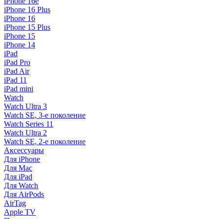
iPhone 16e
iPhone 16 Plus
iPhone 16
iPhone 15 Plus
iPhone 15
iPhone 14
iPad
iPad Pro
iPad Air
iPad 11
iPad mini
Watch
Watch Ultra 3
Watch SE, 3-е поколение
Watch Series 11
Watch Ultra 2
Watch SE, 2-е поколение
Аксессуары
Для iPhone
Для Mac
Для iPad
Для Watch
Для AirPods
AirTag
Apple TV