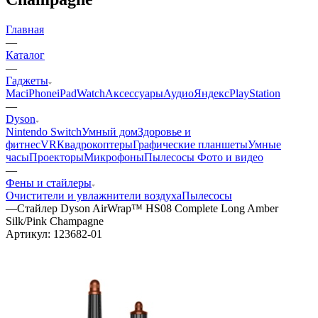
Главная
—
Каталог
—
Гаджеты
Mac
iPhone
iPad
Watch
Аксессуары
Аудио
Яндекс
PlayStation
—
Dyson
Nintendo Switch
Умный дом
Здоровье и
фитнес
VR
Квадрокоптеры
Графические планшеты
Умные
часы
Проекторы
Микрофоны
Пылесосы
Фото и видео
—
Фены и стайлеры
Очистители и увлажнители воздуха
Пылесосы
—
Стайлер Dyson AirWrap™ HS08 Complete Long Amber
Silk/Pink Champagne
Артикул:
123682-01