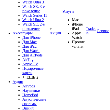
Watch Ultra 3
Watch SE, 3-е
поколение
Услуги
Watch Series 11
Watch Ultra 2
Mac
Watch SE, 2-е
iPhone |
поколение
iPad
Trade-
Сервис
Аксессуары
Акции
Apple
in
Для iPhone
Watch
Для Mac
Прочие
Для iPad
услуги
Для Watch
Для AirPods
AirTag
Apple TV
Подарочные
карты
+ ЕЩЕ 2
Аудио
AirPods
Наушники
HomePod
Акустические
системы
Винил