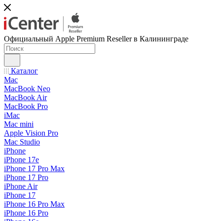
Официальный Apple Premium Reseller в Калининграде
Каталог
Mac
MacBook Neo
MacBook Air
MacBook Pro
iMac
Mac mini
Apple Vision Pro
Mac Studio
iPhone
iPhone 17e
iPhone 17 Pro Max
iPhone 17 Pro
iPhone Air
iPhone 17
iPhone 16 Pro Max
iPhone 16 Pro