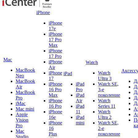
iPhone
iPhone
17e
iPhone
17 Pro
Max
iPhone
17 Pro
Mac
iPhone
Watch
Air
MacBook
Аксесс
iPhone
Watch
iPad
Neo
17
Ultra 3
MacBook
Д
iPhone
iPad
Watch SE,
Air
Д
16 Pro
Pro
3-е
MacBook
Д
Max
iPad
поколение
Pro
Д
iPhone
Air
Watch
iMac
Д
16 Pro
iPad
Series 11
Mac mini
A
iPhone
11
Watch
Apple
A
16e
iPad
Ultra 2
Vision
П
iPhone
mini
Watch SE,
Pro
к
16
2-е
Mac
Plus
поколение
Studio