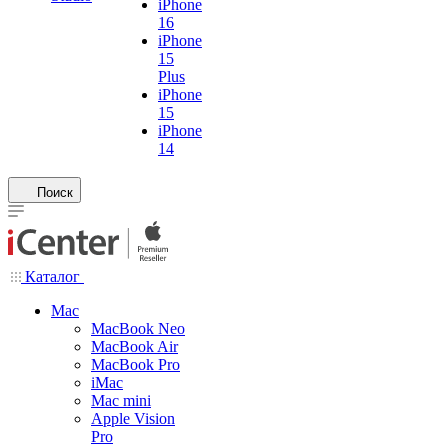
iPhone
16
iPhone
15
Plus
iPhone
15
iPhone
14
Поиск
Каталог
Mac
MacBook Neo
MacBook Air
MacBook Pro
iMac
Mac mini
Apple Vision
Pro