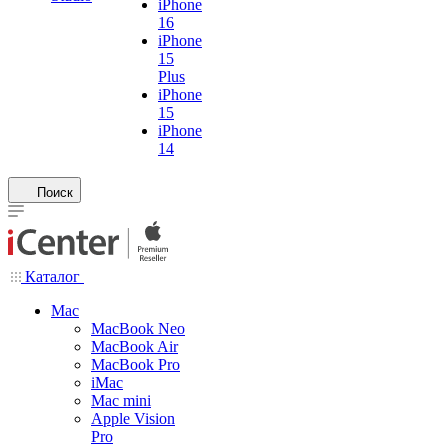
iPhone
16
iPhone
15
Plus
iPhone
15
iPhone
14
Поиск
Каталог
Mac
MacBook Neo
MacBook Air
MacBook Pro
iMac
Mac mini
Apple Vision
Pro