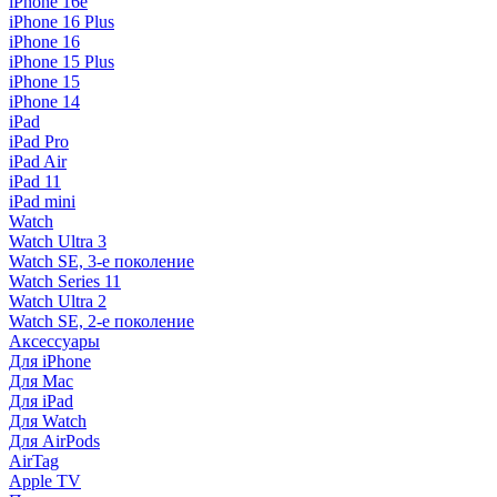
iPhone 16e
iPhone 16 Plus
iPhone 16
iPhone 15 Plus
iPhone 15
iPhone 14
iPad
iPad Pro
iPad Air
iPad 11
iPad mini
Watch
Watch Ultra 3
Watch SE, 3-е поколение
Watch Series 11
Watch Ultra 2
Watch SE, 2-е поколение
Аксессуары
Для iPhone
Для Mac
Для iPad
Для Watch
Для AirPods
AirTag
Apple TV