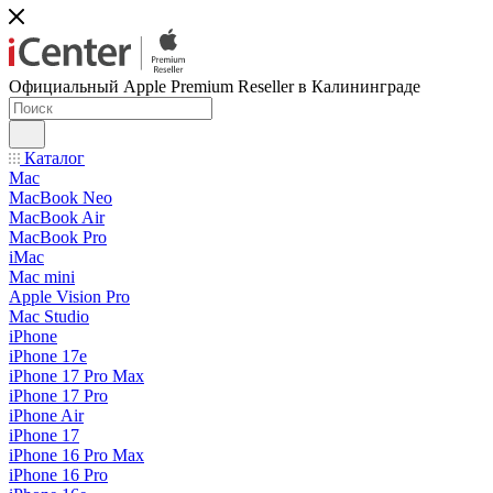
Официальный Apple Premium Reseller в Калининграде
Каталог
Mac
MacBook Neo
MacBook Air
MacBook Pro
iMac
Mac mini
Apple Vision Pro
Mac Studio
iPhone
iPhone 17e
iPhone 17 Pro Max
iPhone 17 Pro
iPhone Air
iPhone 17
iPhone 16 Pro Max
iPhone 16 Pro