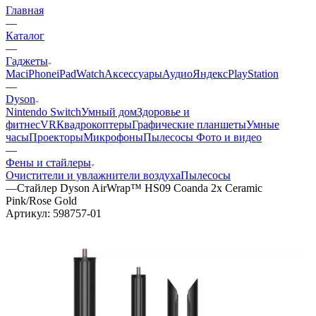
Главная
—
Каталог
—
Гаджеты
Mac
iPhone
iPad
Watch
Аксессуары
Аудио
Яндекс
PlayStation
—
Dyson
Nintendo Switch
Умный дом
Здоровье и
фитнес
VR
Квадрокоптеры
Графические планшеты
Умные
часы
Проекторы
Микрофоны
Пылесосы
Фото и видео
—
Фены и стайлеры
Очистители и увлажнители воздуха
Пылесосы
—
Стайлер Dyson AirWrap™ HS09 Coanda 2x Ceramic
Pink/Rose Gold
Артикул:
598757-01