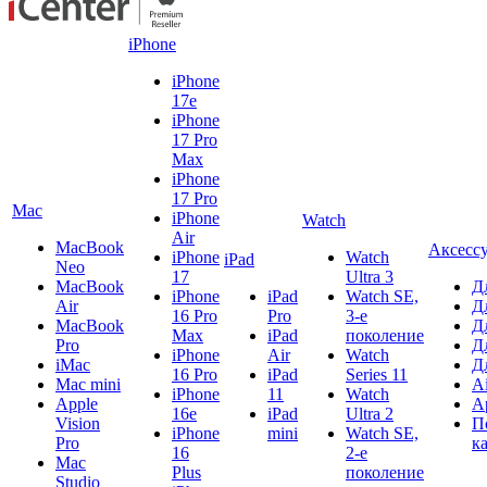
iPhone
iPhone
17e
iPhone
17 Pro
Max
iPhone
17 Pro
Mac
iPhone
Watch
Air
MacBook
Аксесс
iPhone
Watch
iPad
Neo
17
Ultra 3
MacBook
Д
iPhone
iPad
Watch SE,
Air
Д
16 Pro
Pro
3-е
MacBook
Д
Max
iPad
поколение
Pro
Д
iPhone
Air
Watch
iMac
Д
16 Pro
iPad
Series 11
Mac mini
A
iPhone
11
Watch
Apple
A
16e
iPad
Ultra 2
Vision
П
iPhone
mini
Watch SE,
Pro
к
16
2-е
Mac
Plus
поколение
Studio