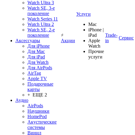
Watch Ultra 3
Watch SE, 3-е
поколение
Услуги
Watch Series 11
Watch Ultra 2
Mac
Watch SE, 2-е
iPhone |
поколение
iPad
Trade-
Сервис
Аксессуары
Акции
Apple
in
Для iPhone
Watch
Для Mac
Прочие
Для iPad
услуги
Для Watch
Для AirPods
AirTag
Apple TV
Подарочные
карты
+ ЕЩЕ 2
Аудио
AirPods
Наушники
HomePod
Акустические
системы
Винил