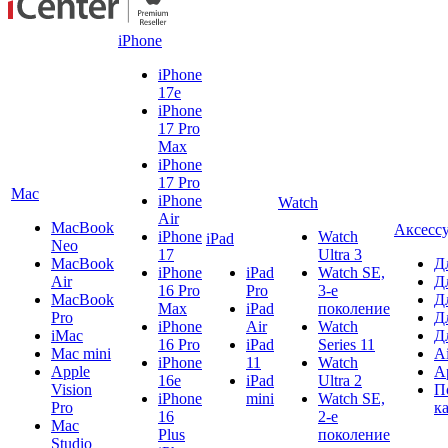
iPhone
iPhone
17e
iPhone
17 Pro
Max
iPhone
17 Pro
Mac
iPhone
Watch
Air
MacBook
Аксесс
iPhone
Watch
iPad
Neo
17
Ultra 3
MacBook
Д
iPhone
iPad
Watch SE,
Air
Д
16 Pro
Pro
3-е
MacBook
Д
Max
iPad
поколение
Pro
Д
iPhone
Air
Watch
iMac
Д
16 Pro
iPad
Series 11
Mac mini
A
iPhone
11
Watch
Apple
A
16e
iPad
Ultra 2
Vision
П
iPhone
mini
Watch SE,
Pro
к
16
2-е
Mac
Plus
поколение
Studio