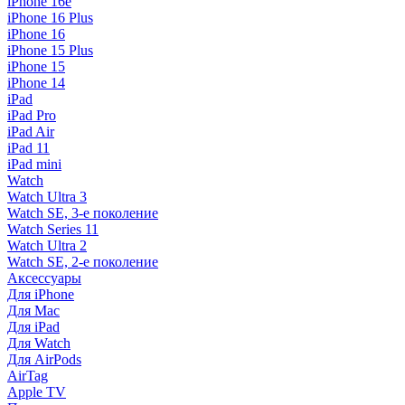
iPhone 16e
iPhone 16 Plus
iPhone 16
iPhone 15 Plus
iPhone 15
iPhone 14
iPad
iPad Pro
iPad Air
iPad 11
iPad mini
Watch
Watch Ultra 3
Watch SE, 3-е поколение
Watch Series 11
Watch Ultra 2
Watch SE, 2-е поколение
Аксессуары
Для iPhone
Для Mac
Для iPad
Для Watch
Для AirPods
AirTag
Apple TV