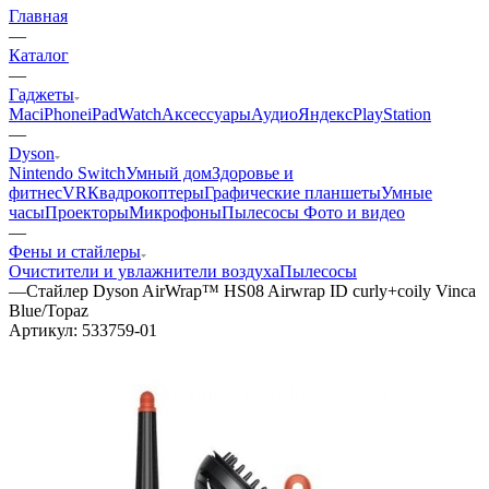
Главная
—
Каталог
—
Гаджеты
Mac
iPhone
iPad
Watch
Аксессуары
Аудио
Яндекс
PlayStation
—
Dyson
Nintendo Switch
Умный дом
Здоровье и
фитнес
VR
Квадрокоптеры
Графические планшеты
Умные
часы
Проекторы
Микрофоны
Пылесосы
Фото и видео
—
Фены и стайлеры
Очистители и увлажнители воздуха
Пылесосы
—
Стайлер Dyson AirWrap™ HS08 Airwrap ID curly+coily Vinca
Blue/Topaz
Артикул:
533759-01