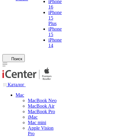
iPhone
16
iPhone
15
Plus
iPhone
15
iPhone
14
Поиск
Каталог
Mac
MacBook Neo
MacBook Air
MacBook Pro
iMac
Mac mini
Apple Vision
Pro