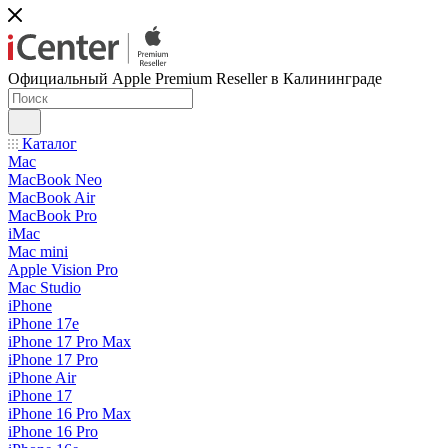
Официальный Apple Premium Reseller в Калининграде
Каталог
Mac
MacBook Neo
MacBook Air
MacBook Pro
iMac
Mac mini
Apple Vision Pro
Mac Studio
iPhone
iPhone 17e
iPhone 17 Pro Max
iPhone 17 Pro
iPhone Air
iPhone 17
iPhone 16 Pro Max
iPhone 16 Pro