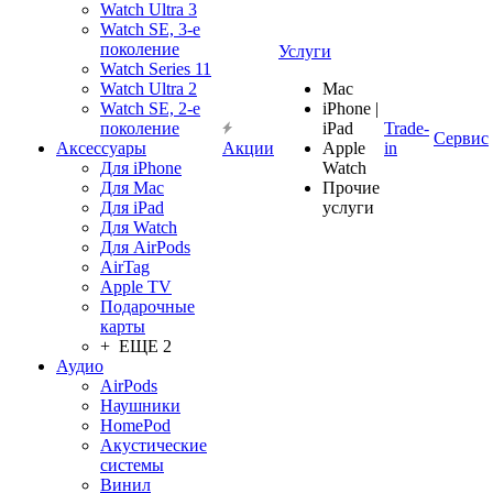
Watch Ultra 3
Watch SE, 3-е
поколение
Услуги
Watch Series 11
Watch Ultra 2
Mac
Watch SE, 2-е
iPhone |
поколение
iPad
Trade-
Сервис
Аксессуары
Акции
Apple
in
Для iPhone
Watch
Для Mac
Прочие
Для iPad
услуги
Для Watch
Для AirPods
AirTag
Apple TV
Подарочные
карты
+ ЕЩЕ 2
Аудио
AirPods
Наушники
HomePod
Акустические
системы
Винил