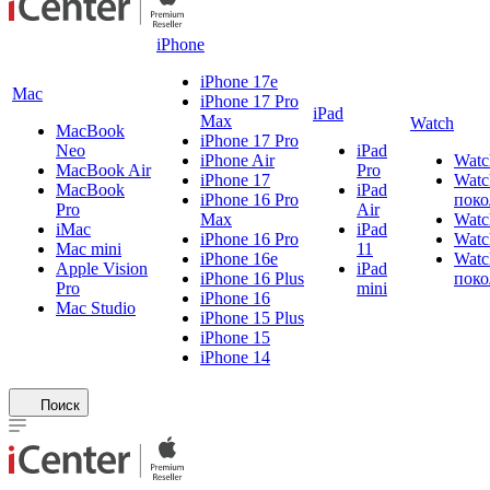
iPhone
iPhone 17e
Mac
iPhone 17 Pro
iPad
Max
Watch
MacBook
iPhone 17 Pro
Neo
iPad
iPhone Air
Watc
MacBook Air
Pro
iPhone 17
Watc
MacBook
iPad
iPhone 16 Pro
поко
Pro
Air
Max
Watc
iMac
iPad
iPhone 16 Pro
Watc
Mac mini
11
iPhone 16e
Watc
Apple Vision
iPad
iPhone 16 Plus
поко
Pro
mini
iPhone 16
Mac Studio
iPhone 15 Plus
iPhone 15
iPhone 14
Поиск