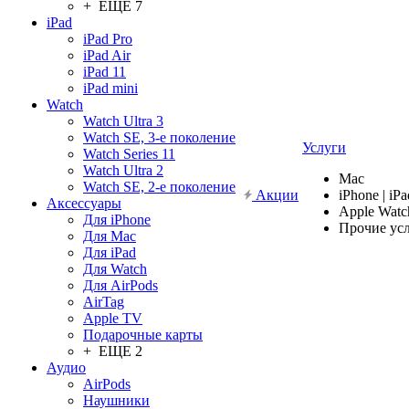
+ ЕЩЕ 7
iPad
iPad Pro
iPad Air
iPad 11
iPad mini
Watch
Watch Ultra 3
Watch SE, 3-е поколение
Услуги
Watch Series 11
Watch Ultra 2
Mac
Watch SE, 2-е поколение
Акции
iPhone | iPa
Аксессуары
Apple Watc
Для iPhone
Прочие ус
Для Mac
Для iPad
Для Watch
Для AirPods
AirTag
Apple TV
Подарочные карты
+ ЕЩЕ 2
Аудио
AirPods
Наушники