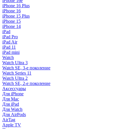
iPhone 16e
iPhone 16 Plus
iPhone 16
iPhone 15 Plus
iPhone 15
iPhone 14
iPad
iPad Pro
iPad Air
iPad 11
iPad mini
Watch
Watch Ultra 3
Watch SE, 3-е поколение
Watch Series 11
Watch Ultra 2
Watch SE, 2-е поколение
Аксессуары
Для iPhone
Для Mac
Для iPad
Для Watch
Для AirPods
AirTag
Apple TV