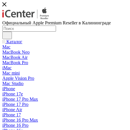
Официальный Apple Premium Reseller в Калининграде
Каталог
Mac
MacBook Neo
MacBook Air
MacBook Pro
iMac
Mac mini
Apple Vision Pro
Mac Studio
iPhone
iPhone 17e
iPhone 17 Pro Max
iPhone 17 Pro
iPhone Air
iPhone 17
iPhone 16 Pro Max
iPhone 16 Pro