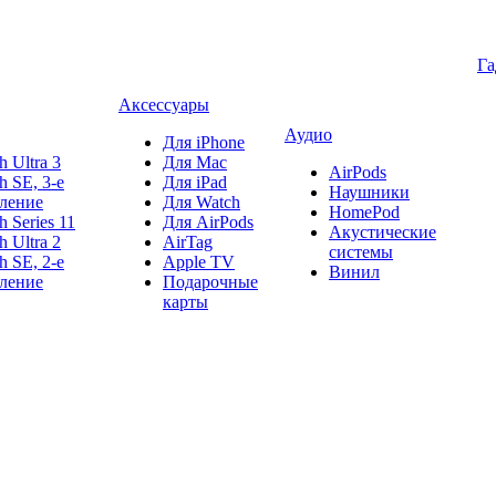
Г
Аксессуары
Аудио
Для iPhone
h Ultra 3
Для Mac
AirPods
h SE, 3-е
Для iPad
Наушники
ление
Для Watch
HomePod
h Series 11
Для AirPods
Акустические
h Ultra 2
AirTag
системы
h SE, 2-е
Apple TV
Винил
ление
Подарочные
карты