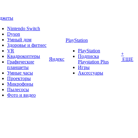
аджеты
Nintendo Switch
Dyson
Умный дом
PlayStation
Здоровье и фитнес
VR
PlayStation
+
Квадрокоптеры
Подписка
Яндекс
ЕЩЕ
Графические
Playstation Plus
планшеты
Игры
Умные часы
Аксессуары
Проекторы
Микрофоны
Пылесосы
Фото и видео