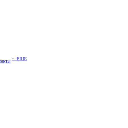
+ ЕЩЕ
такты