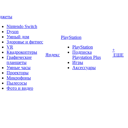
аджеты
Nintendo Switch
Dyson
Умный дом
PlayStation
Здоровье и фитнес
VR
PlayStation
+
Квадрокоптеры
Подписка
Яндекс
ЕЩЕ
Графические
Playstation Plus
планшеты
Игры
Умные часы
Аксессуары
Проекторы
Микрофоны
Пылесосы
Фото и видео