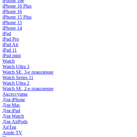
iPhone 16e
iPhone 16 Plus
iPhone 16
iPhone 15 Plus
iPhone 15
iPhone 14
iPad
iPad Pro
iPad Air
iPad 11
iPad mini
Watch
Watch Ultra 3
Watch SE, 3-е поколение
Watch Series 11
Watch Ultra 2
Watch SE, 2-е поколение
Аксессуары
Для iPhone
Для Mac
Для iPad
Для Watch
Для AirPods
AirTag
Apple TV