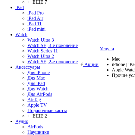
+ ЕЩЕ 7
iPad
iPad Pro
iPad Air
iPad 11
iPad mini
Watch
Watch Ultra 3
Watch SE, 3-е поколение
Услуги
Watch Series 11
Watch Ultra 2
Mac
Watch SE, 2-е поколение
Акции
iPhone | iPa
Аксессуары
Apple Watc
Для iPhone
Прочие ус
Для Mac
Для iPad
Для Watch
Для AirPods
AirTag
Apple TV
Подарочные карты
+ ЕЩЕ 2
Аудио
AirPods
Наушники