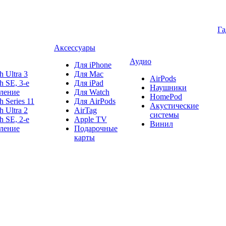
Г
Аксессуары
Аудио
Для iPhone
h Ultra 3
Для Mac
AirPods
h SE, 3-е
Для iPad
Наушники
ление
Для Watch
HomePod
h Series 11
Для AirPods
Акустические
h Ultra 2
AirTag
системы
h SE, 2-е
Apple TV
Винил
ление
Подарочные
карты