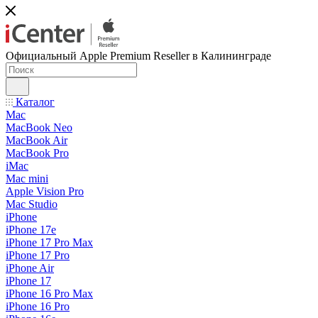
Официальный Apple Premium Reseller в Калининграде
Каталог
Mac
MacBook Neo
MacBook Air
MacBook Pro
iMac
Mac mini
Apple Vision Pro
Mac Studio
iPhone
iPhone 17e
iPhone 17 Pro Max
iPhone 17 Pro
iPhone Air
iPhone 17
iPhone 16 Pro Max
iPhone 16 Pro