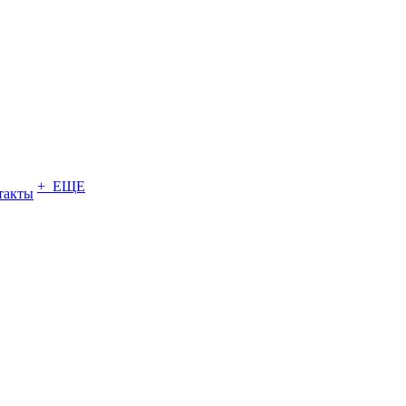
+ ЕЩЕ
такты