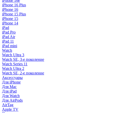
iPhone 16e
iPhone 16 Plus
iPhone 16
iPhone 15 Plus
iPhone 15
iPhone 14
iPad
iPad Pro
iPad Air
iPad 11
iPad mini
Watch
Watch Ultra 3
Watch SE, 3-е поколение
Watch Series 11
Watch Ultra 2
Watch SE, 2-е поколение
Аксессуары
Для iPhone
Для Mac
Для iPad
Для Watch
Для AirPods
AirTag
Apple TV