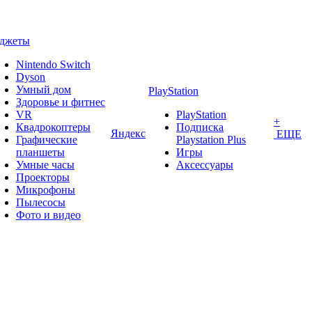
аджеты
Nintendo Switch
Dyson
Умный дом
PlayStation
Здоровье и фитнес
VR
PlayStation
+
Квадрокоптеры
Подписка
Яндекс
ЕЩЕ
Графические
Playstation Plus
планшеты
Игры
Умные часы
Аксессуары
Проекторы
Микрофоны
Пылесосы
Фото и видео