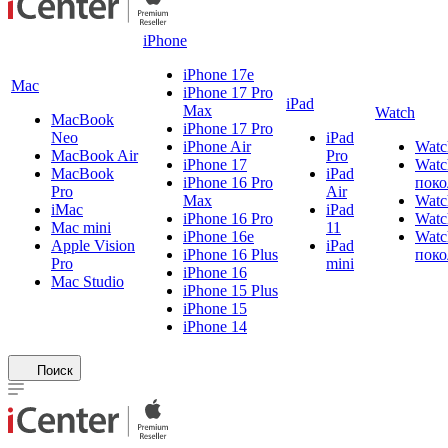
iPhone
iPhone 17e
Mac
iPhone 17 Pro
iPad
Max
Watch
MacBook
iPhone 17 Pro
Neo
iPad
iPhone Air
Watc
MacBook Air
Pro
iPhone 17
Watc
MacBook
iPad
iPhone 16 Pro
поко
Pro
Air
Max
Watc
iMac
iPad
iPhone 16 Pro
Watc
Mac mini
11
iPhone 16e
Watc
Apple Vision
iPad
iPhone 16 Plus
поко
Pro
mini
iPhone 16
Mac Studio
iPhone 15 Plus
iPhone 15
iPhone 14
Поиск