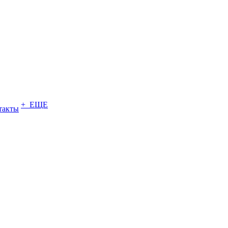
+ ЕЩЕ
такты