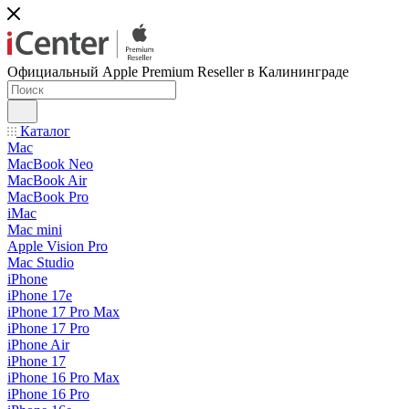
Официальный Apple Premium Reseller в Калининграде
Каталог
Mac
MacBook Neo
MacBook Air
MacBook Pro
iMac
Mac mini
Apple Vision Pro
Mac Studio
iPhone
iPhone 17e
iPhone 17 Pro Max
iPhone 17 Pro
iPhone Air
iPhone 17
iPhone 16 Pro Max
iPhone 16 Pro