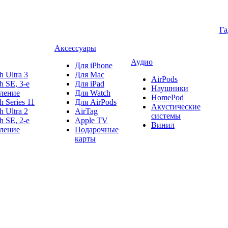
Г
Аксессуары
Аудио
Для iPhone
h Ultra 3
Для Mac
AirPods
h SE, 3-е
Для iPad
Наушники
ление
Для Watch
HomePod
h Series 11
Для AirPods
Акустические
h Ultra 2
AirTag
системы
h SE, 2-е
Apple TV
Винил
ление
Подарочные
карты