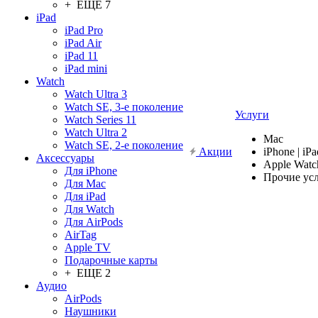
+ ЕЩЕ 7
iPad
iPad Pro
iPad Air
iPad 11
iPad mini
Watch
Watch Ultra 3
Watch SE, 3-е поколение
Услуги
Watch Series 11
Watch Ultra 2
Mac
Watch SE, 2-е поколение
Акции
iPhone | iPa
Аксессуары
Apple Watc
Для iPhone
Прочие ус
Для Mac
Для iPad
Для Watch
Для AirPods
AirTag
Apple TV
Подарочные карты
+ ЕЩЕ 2
Аудио
AirPods
Наушники