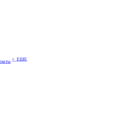
+ ЕЩЕ
такты