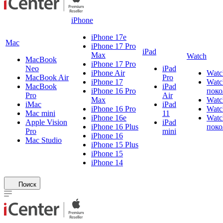
iPhone
iPhone 17e
Mac
iPhone 17 Pro
iPad
Max
Watch
MacBook
iPhone 17 Pro
Neo
iPad
iPhone Air
Watc
MacBook Air
Pro
iPhone 17
Watc
MacBook
iPad
iPhone 16 Pro
поко
Pro
Air
Max
Watc
iMac
iPad
iPhone 16 Pro
Watc
Mac mini
11
iPhone 16e
Watc
Apple Vision
iPad
iPhone 16 Plus
поко
Pro
mini
iPhone 16
Mac Studio
iPhone 15 Plus
iPhone 15
iPhone 14
Поиск