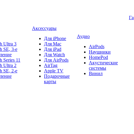
Г
Аксессуары
Аудио
Для iPhone
h Ultra 3
Для Mac
AirPods
h SE, 3-е
Для iPad
Наушники
ление
Для Watch
HomePod
h Series 11
Для AirPods
Акустические
h Ultra 2
AirTag
системы
h SE, 2-е
Apple TV
Винил
ление
Подарочные
карты