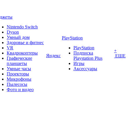
аджеты
Nintendo Switch
Dyson
Умный дом
PlayStation
Здоровье и фитнес
VR
PlayStation
+
Квадрокоптеры
Подписка
Яндекс
ЕЩЕ
Графические
Playstation Plus
планшеты
Игры
Умные часы
Аксессуары
Проекторы
Микрофоны
Пылесосы
Фото и видео