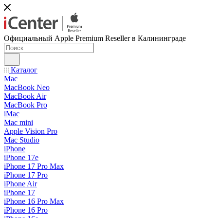
Официальный Apple Premium Reseller в Калининграде
Каталог
Mac
MacBook Neo
MacBook Air
MacBook Pro
iMac
Mac mini
Apple Vision Pro
Mac Studio
iPhone
iPhone 17e
iPhone 17 Pro Max
iPhone 17 Pro
iPhone Air
iPhone 17
iPhone 16 Pro Max
iPhone 16 Pro