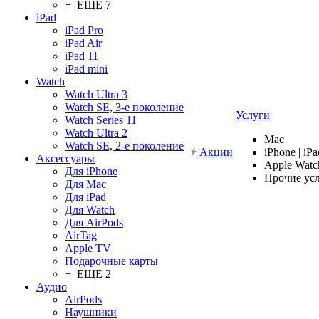
+ ЕЩЕ 7
iPad
iPad Pro
iPad Air
iPad 11
iPad mini
Watch
Watch Ultra 3
Watch SE, 3-е поколение
Услуги
Watch Series 11
Watch Ultra 2
Mac
Watch SE, 2-е поколение
Акции
iPhone | iPa
Аксессуары
Apple Watc
Для iPhone
Прочие ус
Для Mac
Для iPad
Для Watch
Для AirPods
AirTag
Apple TV
Подарочные карты
+ ЕЩЕ 2
Аудио
AirPods
Наушники