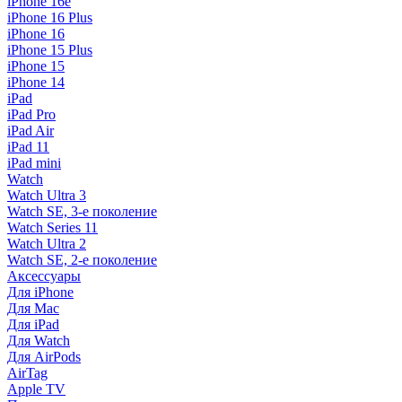
iPhone 16e
iPhone 16 Plus
iPhone 16
iPhone 15 Plus
iPhone 15
iPhone 14
iPad
iPad Pro
iPad Air
iPad 11
iPad mini
Watch
Watch Ultra 3
Watch SE, 3-е поколение
Watch Series 11
Watch Ultra 2
Watch SE, 2-е поколение
Аксессуары
Для iPhone
Для Mac
Для iPad
Для Watch
Для AirPods
AirTag
Apple TV