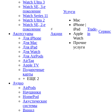
Watch Ultra 3
Watch SE, 3-е
поколение
Услуги
Watch Series 11
Watch Ultra 2
Mac
Watch SE, 2-е
iPhone |
поколение
iPad
Trade-
Сервис
Аксессуары
Акции
Apple
in
Для iPhone
Watch
Для Mac
Прочие
Для iPad
услуги
Для Watch
Для AirPods
AirTag
Apple TV
Подарочные
карты
+ ЕЩЕ 2
Аудио
AirPods
Наушники
HomePod
Акустические
системы
Винил