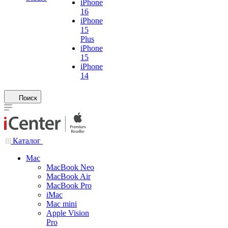
iPhone
16
iPhone
15
Plus
iPhone
15
iPhone
14
Поиск
Каталог
Mac
MacBook Neo
MacBook Air
MacBook Pro
iMac
Mac mini
Apple Vision
Pro