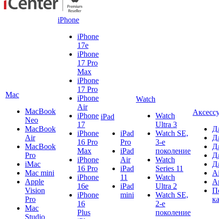
iPhone
iPhone
17e
iPhone
17 Pro
Max
iPhone
17 Pro
Mac
iPhone
Watch
Air
MacBook
Аксесс
iPhone
Watch
iPad
Neo
17
Ultra 3
MacBook
Д
iPhone
iPad
Watch SE,
Air
Д
16 Pro
Pro
3-е
MacBook
Д
Max
iPad
поколение
Pro
Д
iPhone
Air
Watch
iMac
Д
16 Pro
iPad
Series 11
Mac mini
A
iPhone
11
Watch
Apple
A
16e
iPad
Ultra 2
Vision
П
iPhone
mini
Watch SE,
Pro
к
16
2-е
Mac
Plus
поколение
Studio