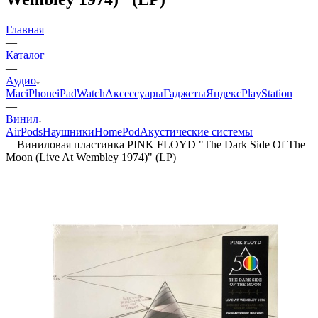
Главная
—
Каталог
—
Аудио
Mac
iPhone
iPad
Watch
Аксессуары
Гаджеты
Яндекс
PlayStation
—
Винил
AirPods
Наушники
HomePod
Акустические системы
—
Виниловая пластинка PINK FLOYD "The Dark Side Of The
Moon (Live At Wembley 1974)" (LP)