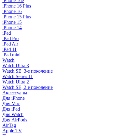
iPhone 16e
iPhone 16 Plus
iPhone 16
iPhone 15 Plus
iPhone 15
iPhone 14
iPad
iPad Pro
iPad Air
iPad 11
iPad mini
Watch
Watch Ultra 3
Watch SE, 3-е поколение
Watch Series 11
Watch Ultra 2
Watch SE, 2-е поколение
Аксессуары
Для iPhone
Для Mac
Для iPad
Для Watch
Для AirPods
AirTag
Apple TV