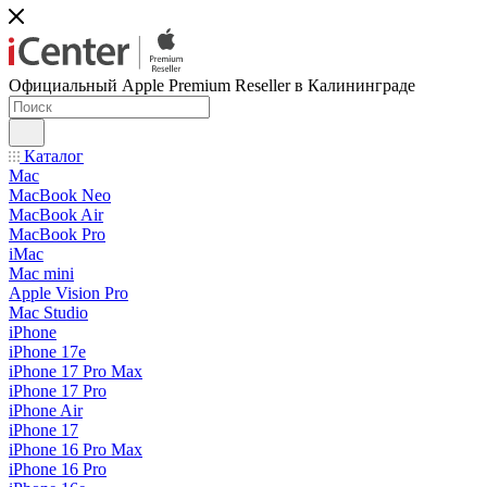
Официальный Apple Premium Reseller в Калининграде
Каталог
Mac
MacBook Neo
MacBook Air
MacBook Pro
iMac
Mac mini
Apple Vision Pro
Mac Studio
iPhone
iPhone 17e
iPhone 17 Pro Max
iPhone 17 Pro
iPhone Air
iPhone 17
iPhone 16 Pro Max
iPhone 16 Pro