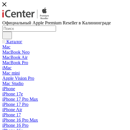
Официальный Apple Premium Reseller в Калининграде
Каталог
Mac
MacBook Neo
MacBook Air
MacBook Pro
iMac
Mac mini
Apple Vision Pro
Mac Studio
iPhone
iPhone 17e
iPhone 17 Pro Max
iPhone 17 Pro
iPhone Air
iPhone 17
iPhone 16 Pro Max
iPhone 16 Pro