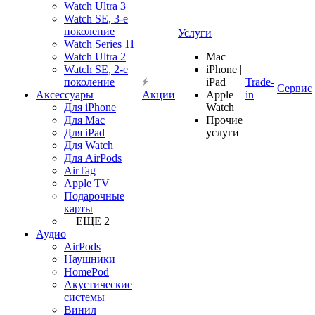
Watch Ultra 3
Watch SE, 3-е
поколение
Услуги
Watch Series 11
Watch Ultra 2
Mac
Watch SE, 2-е
iPhone |
поколение
iPad
Trade-
Сервис
Аксессуары
Акции
Apple
in
Для iPhone
Watch
Для Mac
Прочие
Для iPad
услуги
Для Watch
Для AirPods
AirTag
Apple TV
Подарочные
карты
+ ЕЩЕ 2
Аудио
AirPods
Наушники
HomePod
Акустические
системы
Винил