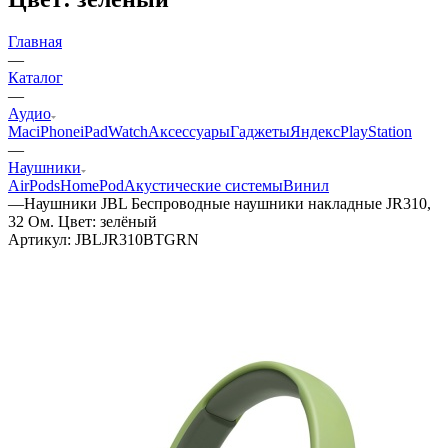
Главная
—
Каталог
—
Аудио
Mac
iPhone
iPad
Watch
Аксессуары
Гаджеты
Яндекс
PlayStation
—
Наушники
AirPods
HomePod
Акустические системы
Винил
—
Наушники JBL Беспроводные наушники накладные JR310,
32 Ом. Цвет: зелёный
Артикул:
JBLJR310BTGRN