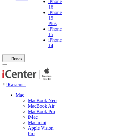
iPhone
16
iPhone
15
Plus
iPhone
15
iPhone
14
Поиск
Каталог
Mac
MacBook Neo
MacBook Air
MacBook Pro
iMac
Mac mini
Apple Vision
Pro