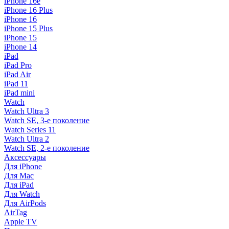
iPhone 16e
iPhone 16 Plus
iPhone 16
iPhone 15 Plus
iPhone 15
iPhone 14
iPad
iPad Pro
iPad Air
iPad 11
iPad mini
Watch
Watch Ultra 3
Watch SE, 3-е поколение
Watch Series 11
Watch Ultra 2
Watch SE, 2-е поколение
Аксессуары
Для iPhone
Для Mac
Для iPad
Для Watch
Для AirPods
AirTag
Apple TV