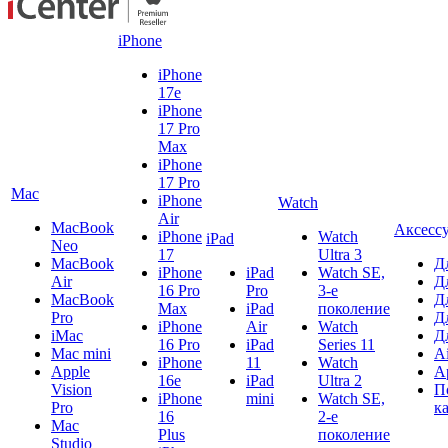
iPhone
iPhone
17e
iPhone
17 Pro
Max
iPhone
17 Pro
Mac
iPhone
Watch
Air
MacBook
Аксесс
iPhone
Watch
iPad
Neo
17
Ultra 3
MacBook
Д
iPhone
iPad
Watch SE,
Air
Д
16 Pro
Pro
3-е
MacBook
Д
Max
iPad
поколение
Pro
Д
iPhone
Air
Watch
iMac
Д
16 Pro
iPad
Series 11
Mac mini
A
iPhone
11
Watch
Apple
A
16e
iPad
Ultra 2
Vision
П
iPhone
mini
Watch SE,
Pro
к
16
2-е
Mac
Plus
поколение
Studio