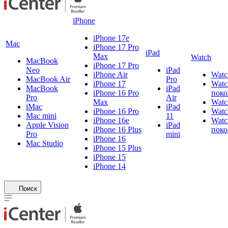
iPhone
iPhone 17e
Mac
iPhone 17 Pro
iPad
Max
Watch
MacBook
iPhone 17 Pro
Neo
iPad
iPhone Air
Watc
MacBook Air
Pro
iPhone 17
Watc
MacBook
iPad
iPhone 16 Pro
поко
Pro
Air
Max
Watc
iMac
iPad
iPhone 16 Pro
Watc
Mac mini
11
iPhone 16e
Watc
Apple Vision
iPad
iPhone 16 Plus
поко
Pro
mini
iPhone 16
Mac Studio
iPhone 15 Plus
iPhone 15
iPhone 14
Поиск