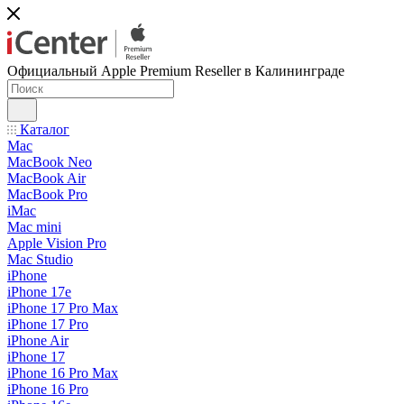
Официальный Apple Premium Reseller в Калининграде
Каталог
Mac
MacBook Neo
MacBook Air
MacBook Pro
iMac
Mac mini
Apple Vision Pro
Mac Studio
iPhone
iPhone 17e
iPhone 17 Pro Max
iPhone 17 Pro
iPhone Air
iPhone 17
iPhone 16 Pro Max
iPhone 16 Pro