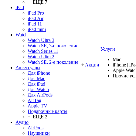
+ ЕЩЕ 7
iPad
iPad Pro
iPad Air
iPad 11
iPad mini
Watch
Watch Ultra 3
Watch SE, 3-е поколение
Услуги
Watch Series 11
Watch Ultra 2
Mac
Watch SE, 2-е поколение
Акции
iPhone | iPa
Аксессуары
Apple Watc
Для iPhone
Прочие ус
Для Mac
Для iPad
Для Watch
Для AirPods
AirTag
Apple TV
Подарочные карты
+ ЕЩЕ 2
Аудио
AirPods
Наушники