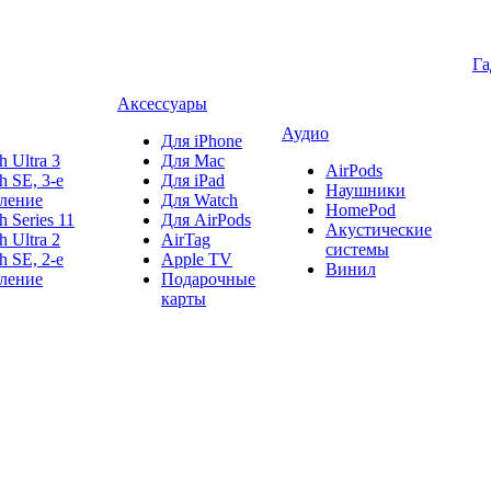
Г
Аксессуары
Аудио
Для iPhone
h Ultra 3
Для Mac
AirPods
h SE, 3-е
Для iPad
Наушники
ление
Для Watch
HomePod
h Series 11
Для AirPods
Акустические
h Ultra 2
AirTag
системы
h SE, 2-е
Apple TV
Винил
ление
Подарочные
карты