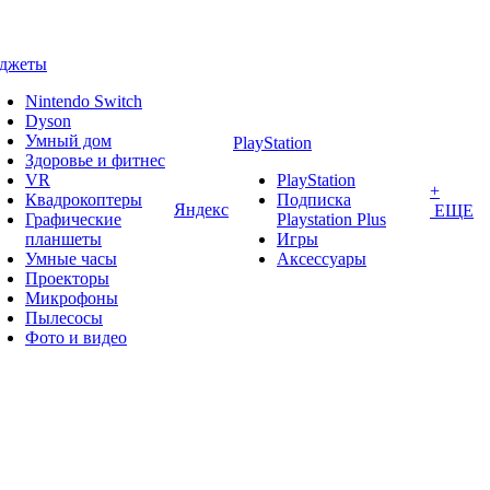
аджеты
Nintendo Switch
Dyson
Умный дом
PlayStation
Здоровье и фитнес
VR
PlayStation
+
Квадрокоптеры
Подписка
Яндекс
ЕЩЕ
Графические
Playstation Plus
планшеты
Игры
Умные часы
Аксессуары
Проекторы
Микрофоны
Пылесосы
Фото и видео