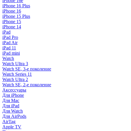
iPhone 16e
iPhone 16 Plus
iPhone 16
iPhone 15 Plus
iPhone 15
iPhone 14
iPad
iPad Pro
iPad Air
iPad 11
iPad mini
Watch
Watch Ultra 3
Watch SE, 3-е поколение
Watch Series 11
Watch Ultra 2
Watch SE, 2-е поколение
Аксессуары
Для iPhone
Для Mac
Для iPad
Для Watch
Для AirPods
AirTag
Apple TV