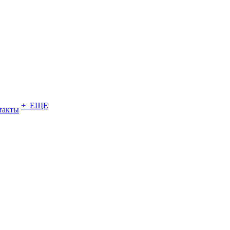
+ ЕЩЕ
такты