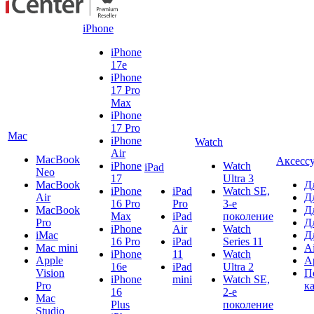
iPhone
iPhone
17e
iPhone
17 Pro
Max
iPhone
17 Pro
Mac
iPhone
Watch
Air
MacBook
Аксесс
iPhone
Watch
iPad
Neo
17
Ultra 3
MacBook
Д
iPhone
iPad
Watch SE,
Air
Д
16 Pro
Pro
3-е
MacBook
Д
Max
iPad
поколение
Pro
Д
iPhone
Air
Watch
iMac
Д
16 Pro
iPad
Series 11
Mac mini
A
iPhone
11
Watch
Apple
A
16e
iPad
Ultra 2
Vision
П
iPhone
mini
Watch SE,
Pro
к
16
2-е
Mac
Plus
поколение
Studio