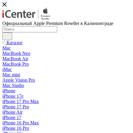
Официальный Apple Premium Reseller в Калининграде
Каталог
Mac
MacBook Neo
MacBook Air
MacBook Pro
iMac
Mac mini
Apple Vision Pro
Mac Studio
iPhone
iPhone 17e
iPhone 17 Pro Max
iPhone 17 Pro
iPhone Air
iPhone 17
iPhone 16 Pro Max
iPhone 16 Pro