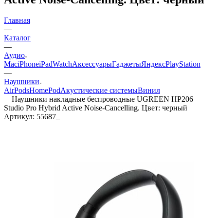
Главная
—
Каталог
—
Аудио
Mac
iPhone
iPad
Watch
Аксессуары
Гаджеты
Яндекс
PlayStation
—
Наушники
AirPods
HomePod
Акустические системы
Винил
—
Наушники накладные беспроводные UGREEN HP206
Studio Pro Hybrid Active Noise-Cancelling. Цвет: черный
Артикул:
55687_