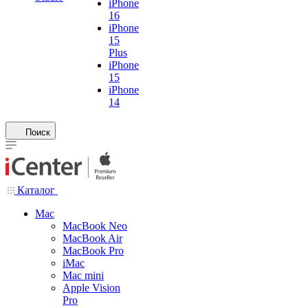
iPhone
16
iPhone
15
Plus
iPhone
15
iPhone
14
Поиск
Каталог
Mac
MacBook Neo
MacBook Air
MacBook Pro
iMac
Mac mini
Apple Vision
Pro