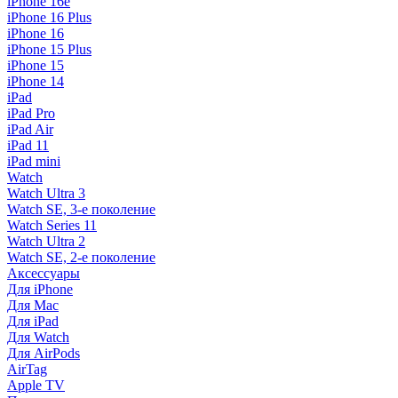
iPhone 16e
iPhone 16 Plus
iPhone 16
iPhone 15 Plus
iPhone 15
iPhone 14
iPad
iPad Pro
iPad Air
iPad 11
iPad mini
Watch
Watch Ultra 3
Watch SE, 3-е поколение
Watch Series 11
Watch Ultra 2
Watch SE, 2-е поколение
Аксессуары
Для iPhone
Для Mac
Для iPad
Для Watch
Для AirPods
AirTag
Apple TV