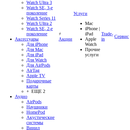
Watch Ultra 3
Watch SE, 3-е
поколение
Услуги
Watch Series 11
Watch Ultra 2
Mac
Watch SE, 2-е
iPhone |
поколение
iPad
Trade-
Сервис
Аксессуары
Акции
Apple
in
Для iPhone
Watch
Для Mac
Прочие
Для iPad
услуги
Для Watch
Для AirPods
AirTag
Apple TV
Подарочные
карты
+ ЕЩЕ 2
Аудио
AirPods
Наушники
HomePod
Акустические
системы
Винил