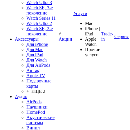
Watch Ultra 3
Watch SE, 3-е
поколение
Услуги
Watch Series 11
Watch Ultra 2
Mac
Watch SE, 2-е
iPhone |
поколение
iPad
Trade-
Сервис
Аксессуары
Акции
Apple
in
Для iPhone
Watch
Для Mac
Прочие
Для iPad
услуги
Для Watch
Для AirPods
AirTag
Apple TV
Подарочные
карты
+ ЕЩЕ 2
Аудио
AirPods
Наушники
HomePod
Акустические
системы
Винил