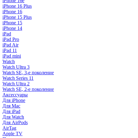
iPhone 16e
iPhone 16 Plus
iPhone 16
iPhone 15 Plus
iPhone 15
iPhone 14
iPad
iPad Pro
iPad Air
iPad 11
iPad mini
Watch
Watch Ultra 3
Watch SE, 3-е поколение
Watch Series 11
Watch Ultra 2
Watch SE, 2-е поколение
Аксессуары
Для iPhone
Для Mac
Для iPad
Для Watch
Для AirPods
AirTag
Apple TV