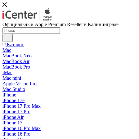
Официальный Apple Premium Reseller в Калининграде
Каталог
Mac
MacBook Neo
MacBook Air
MacBook Pro
iMac
Mac mini
Apple Vision Pro
Mac Studio
iPhone
iPhone 17e
iPhone 17 Pro Max
iPhone 17 Pro
iPhone Air
iPhone 17
iPhone 16 Pro Max
iPhone 16 Pro