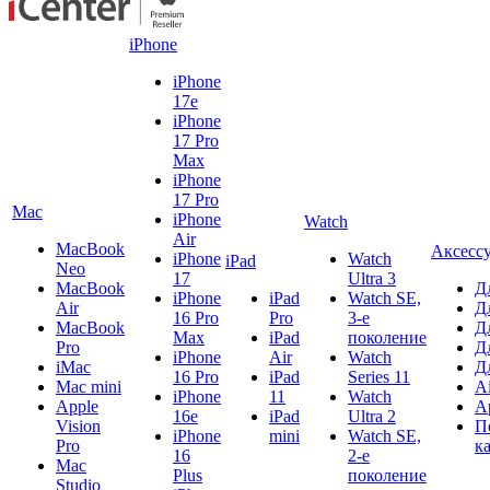
iPhone
iPhone
17e
iPhone
17 Pro
Max
iPhone
17 Pro
Mac
iPhone
Watch
Air
MacBook
Аксесс
iPhone
Watch
iPad
Neo
17
Ultra 3
MacBook
Д
iPhone
iPad
Watch SE,
Air
Д
16 Pro
Pro
3-е
MacBook
Д
Max
iPad
поколение
Pro
Д
iPhone
Air
Watch
iMac
Д
16 Pro
iPad
Series 11
Mac mini
A
iPhone
11
Watch
Apple
A
16e
iPad
Ultra 2
Vision
П
iPhone
mini
Watch SE,
Pro
к
16
2-е
Mac
Plus
поколение
Studio