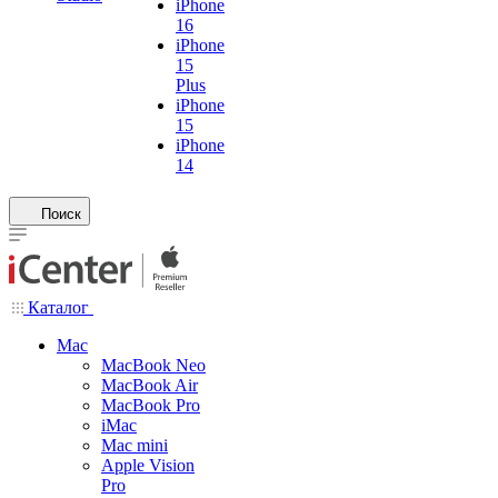
iPhone
16
iPhone
15
Plus
iPhone
15
iPhone
14
Поиск
Каталог
Mac
MacBook Neo
MacBook Air
MacBook Pro
iMac
Mac mini
Apple Vision
Pro