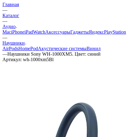
Главная
—
Каталог
—
Аудио
Mac
iPhone
iPad
Watch
Аксессуары
Гаджеты
Яндекс
PlayStation
—
Наушники
AirPods
HomePod
Акустические системы
Винил
—
Наушники Sony WH-1000XM5. Цвет: синий
Артикул:
wh-1000xm5Bl