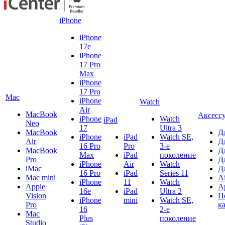
iPhone
iPhone
17e
iPhone
17 Pro
Max
iPhone
17 Pro
Mac
iPhone
Watch
Air
MacBook
Аксесс
iPhone
Watch
iPad
Neo
17
Ultra 3
MacBook
Д
iPhone
iPad
Watch SE,
Air
Д
16 Pro
Pro
3-е
MacBook
Д
Max
iPad
поколение
Pro
Д
iPhone
Air
Watch
iMac
Д
16 Pro
iPad
Series 11
Mac mini
A
iPhone
11
Watch
Apple
A
16e
iPad
Ultra 2
Vision
П
iPhone
mini
Watch SE,
Pro
к
16
2-е
Mac
Plus
поколение
Studio