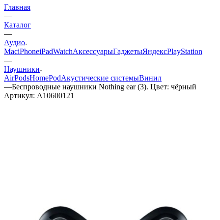
Главная
—
Каталог
—
Аудио
Mac
iPhone
iPad
Watch
Аксессуары
Гаджеты
Яндекс
PlayStation
—
Наушники
AirPods
HomePod
Акустические системы
Винил
—
Беспроводные наушники Nothing ear (3). Цвет: чёрный
Артикул:
A10600121