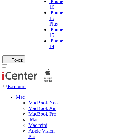
iPhone
16
iPhone
15
Plus
iPhone
15
iPhone
14
Поиск
Каталог
Mac
MacBook Neo
MacBook Air
MacBook Pro
iMac
Mac mini
Apple Vision
Pro