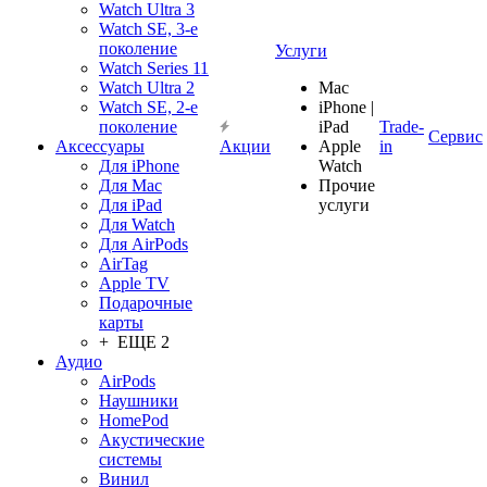
Watch Ultra 3
Watch SE, 3-е
поколение
Услуги
Watch Series 11
Watch Ultra 2
Mac
Watch SE, 2-е
iPhone |
поколение
iPad
Trade-
Сервис
Аксессуары
Акции
Apple
in
Для iPhone
Watch
Для Mac
Прочие
Для iPad
услуги
Для Watch
Для AirPods
AirTag
Apple TV
Подарочные
карты
+ ЕЩЕ 2
Аудио
AirPods
Наушники
HomePod
Акустические
системы
Винил