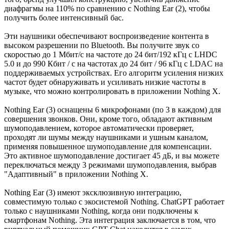
диафрагмы на 110% по сравнению с Nothing Ear (2), чтобы
получить более интенсивный бас.
Эти наушники обеспечивают воспроизведение контента в
высоком разрешении по Bluetooth. Вы получите звук со
скоростью до 1 Мбит/с на частоте до 24 бит/192 кГц с LHDC
5.0 и до 990 Кбит / с на частотах до 24 бит / 96 кГц с LDAC на
поддерживаемых устройствах. Его алгоритм усиления низких
частот будет обнаруживать и усиливать низкие частоты в
музыке, что можно контролировать в приложении Nothing X.
Nothing Ear (3) оснащены 6 микрофонами (по 3 в каждом) для
совершения звонков. Они, кроме того, обладают активным
шумоподавлением, которое автоматически проверяет,
проходят ли шумы между наушниками и ушным каналом,
применяя повышенное шумоподавление для компенсации.
Это активное шумоподавление достигает 45 дБ, и вы можете
переключаться между 3 режимами шумоподавления, выбрав
"Адаптивный" в приложении Nothing X.
Nothing Ear (3) имеют эксклюзивную интеграцию,
совместимую только с экосистемой Nothing. ChatGPT работает
только с наушниками Nothing, когда они подключены к
смартфонам Nothing. Эта интеграция заключается в том, что