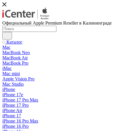
Официальный Apple Premium Reseller в Калининграде
Каталог
Mac
MacBook Neo
MacBook Air
MacBook Pro
iMac
Mac mini
Apple Vision Pro
Mac Studio
iPhone
iPhone 17e
iPhone 17 Pro Max
iPhone 17 Pro
iPhone Air
iPhone 17
iPhone 16 Pro Max
iPhone 16 Pro