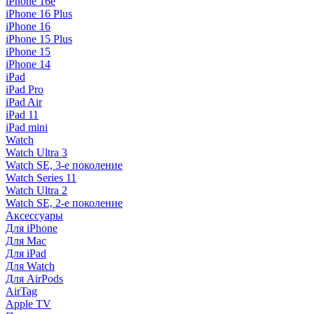
iPhone 16e
iPhone 16 Plus
iPhone 16
iPhone 15 Plus
iPhone 15
iPhone 14
iPad
iPad Pro
iPad Air
iPad 11
iPad mini
Watch
Watch Ultra 3
Watch SE, 3-е поколение
Watch Series 11
Watch Ultra 2
Watch SE, 2-е поколение
Аксессуары
Для iPhone
Для Mac
Для iPad
Для Watch
Для AirPods
AirTag
Apple TV