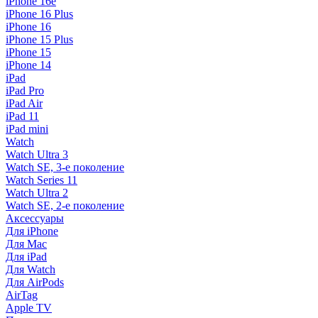
iPhone 16e
iPhone 16 Plus
iPhone 16
iPhone 15 Plus
iPhone 15
iPhone 14
iPad
iPad Pro
iPad Air
iPad 11
iPad mini
Watch
Watch Ultra 3
Watch SE, 3-е поколение
Watch Series 11
Watch Ultra 2
Watch SE, 2-е поколение
Аксессуары
Для iPhone
Для Mac
Для iPad
Для Watch
Для AirPods
AirTag
Apple TV