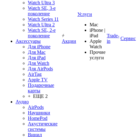
Watch Ultra 3
Watch SE, 3-е
поколение
Услуги
Watch Series 11
Watch Ultra 2
Mac
Watch SE, 2-е
iPhone |
поколение
iPad
Trade-
Сервис
Аксессуары
Акции
Apple
in
Для iPhone
Watch
Для Mac
Прочие
Для iPad
услуги
Для Watch
Для AirPods
AirTag
Apple TV
Подарочные
карты
+ ЕЩЕ 2
Аудио
AirPods
Наушники
HomePod
Акустические
системы
Винил