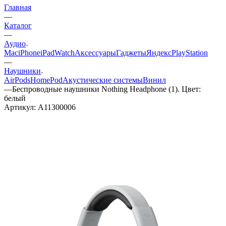
Главная
—
Каталог
—
Аудио
Mac
iPhone
iPad
Watch
Аксессуары
Гаджеты
Яндекс
PlayStation
—
Наушники
AirPods
HomePod
Акустические системы
Винил
—
Беспроводные наушники Nothing Headphone (1). Цвет:
белый
Артикул:
A11300006