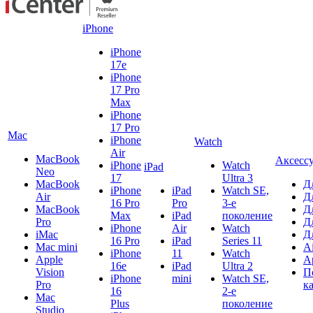
iPhone
iPhone
17e
iPhone
17 Pro
Max
iPhone
17 Pro
Mac
iPhone
Watch
Air
MacBook
Аксесс
iPhone
Watch
iPad
Neo
17
Ultra 3
MacBook
Д
iPhone
iPad
Watch SE,
Air
Д
16 Pro
Pro
3-е
MacBook
Д
Max
iPad
поколение
Pro
Д
iPhone
Air
Watch
iMac
Д
16 Pro
iPad
Series 11
Mac mini
A
iPhone
11
Watch
Apple
A
16e
iPad
Ultra 2
Vision
П
iPhone
mini
Watch SE,
Pro
к
16
2-е
Mac
Plus
поколение
Studio