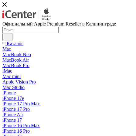
Официальный Apple Premium Reseller в Калининграде
Каталог
Mac
MacBook Neo
MacBook Air
MacBook Pro
iMac
Mac mini
Apple Vision Pro
Mac Studio
iPhone
iPhone 17e
iPhone 17 Pro Max
iPhone 17 Pro
iPhone Air
iPhone 17
iPhone 16 Pro Max
iPhone 16 Pro