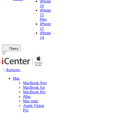
iPhone
16
iPhone
15
Plus
iPhone
15
iPhone
14
Поиск
Каталог
Mac
MacBook Neo
MacBook Air
MacBook Pro
iMac
Mac mini
Apple Vision
Pro