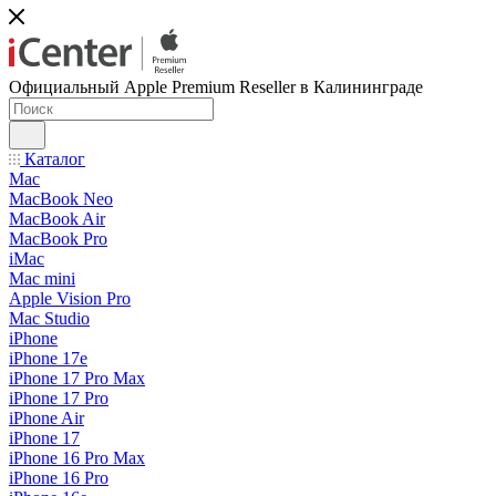
Официальный Apple Premium Reseller в Калининграде
Каталог
Mac
MacBook Neo
MacBook Air
MacBook Pro
iMac
Mac mini
Apple Vision Pro
Mac Studio
iPhone
iPhone 17e
iPhone 17 Pro Max
iPhone 17 Pro
iPhone Air
iPhone 17
iPhone 16 Pro Max
iPhone 16 Pro