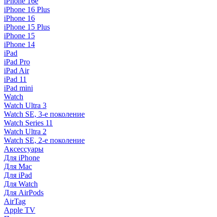
iPhone 16e
iPhone 16 Plus
iPhone 16
iPhone 15 Plus
iPhone 15
iPhone 14
iPad
iPad Pro
iPad Air
iPad 11
iPad mini
Watch
Watch Ultra 3
Watch SE, 3-е поколение
Watch Series 11
Watch Ultra 2
Watch SE, 2-е поколение
Аксессуары
Для iPhone
Для Mac
Для iPad
Для Watch
Для AirPods
AirTag
Apple TV