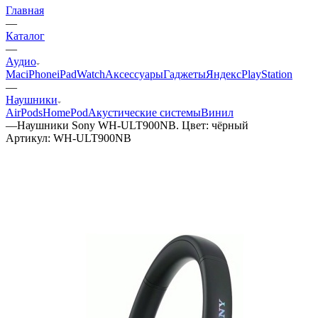
Главная
—
Каталог
—
Аудио
Mac
iPhone
iPad
Watch
Аксессуары
Гаджеты
Яндекс
PlayStation
—
Наушники
AirPods
HomePod
Акустические системы
Винил
—
Наушники Sony WH-ULT900NB. Цвет: чёрный
Артикул:
WH-ULT900NB