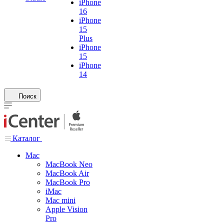
iPhone
16
iPhone
15
Plus
iPhone
15
iPhone
14
Поиск
Каталог
Mac
MacBook Neo
MacBook Air
MacBook Pro
iMac
Mac mini
Apple Vision
Pro