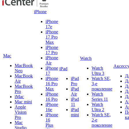
iPhone
iPhone
17e
iPhone
17 Pro
Max
iPhone
17 Pro
Mac
iPhone
Watch
Air
MacBook
Аксесс
iPhone
Watch
iPad
Neo
17
Ultra 3
MacBook
Д
iPhone
iPad
Watch SE,
Air
Д
16 Pro
Pro
3-е
MacBook
Д
Max
iPad
поколение
Pro
Д
iPhone
Air
Watch
iMac
Д
16 Pro
iPad
Series 11
Mac mini
A
iPhone
11
Watch
Apple
A
16e
iPad
Ultra 2
Vision
П
iPhone
mini
Watch SE,
Pro
к
16
2-е
Mac
Plus
поколение
Studio