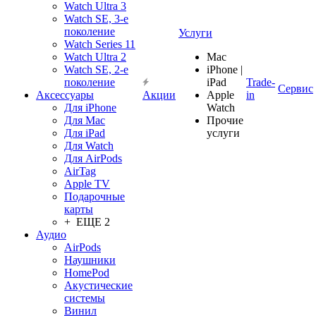
Watch Ultra 3
Watch SE, 3-е
поколение
Услуги
Watch Series 11
Watch Ultra 2
Mac
Watch SE, 2-е
iPhone |
поколение
iPad
Trade-
Сервис
Аксессуары
Акции
Apple
in
Для iPhone
Watch
Для Mac
Прочие
Для iPad
услуги
Для Watch
Для AirPods
AirTag
Apple TV
Подарочные
карты
+ ЕЩЕ 2
Аудио
AirPods
Наушники
HomePod
Акустические
системы
Винил