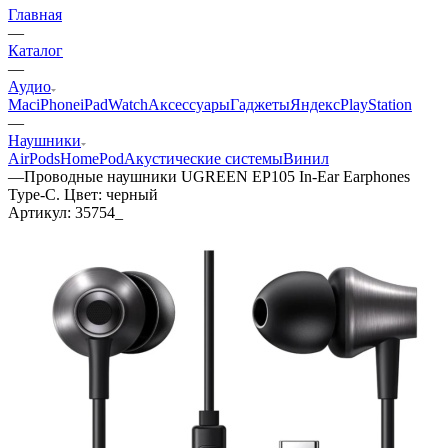
Главная
—
Каталог
—
Аудио
Mac
iPhone
iPad
Watch
Аксессуары
Гаджеты
Яндекс
PlayStation
—
Наушники
AirPods
HomePod
Акустические системы
Винил
—
Проводные наушники UGREEN EP105 In-Ear Earphones
Type-C. Цвет: черный
Артикул:
35754_