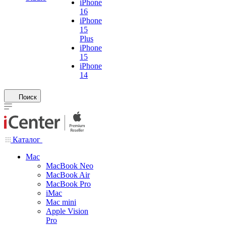
iPhone
16
iPhone
15
Plus
iPhone
15
iPhone
14
Поиск
Каталог
Mac
MacBook Neo
MacBook Air
MacBook Pro
iMac
Mac mini
Apple Vision
Pro