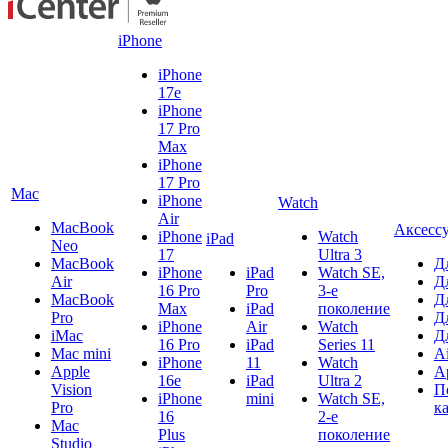
iPhone
iPhone
17e
iPhone
17 Pro
Max
iPhone
17 Pro
Mac
iPhone
Watch
Air
MacBook
Аксесс
iPhone
Watch
iPad
Neo
17
Ultra 3
MacBook
Д
iPhone
iPad
Watch SE,
Air
Д
16 Pro
Pro
3-е
MacBook
Д
Max
iPad
поколение
Pro
Д
iPhone
Air
Watch
iMac
Д
16 Pro
iPad
Series 11
Mac mini
A
iPhone
11
Watch
Apple
A
16e
iPad
Ultra 2
Vision
П
iPhone
mini
Watch SE,
Pro
к
16
2-е
Mac
Plus
поколение
Studio