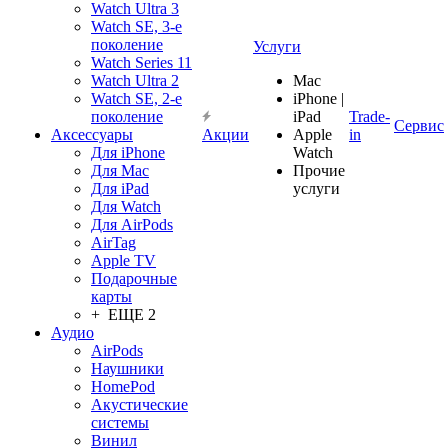
Watch Ultra 3
Watch SE, 3-е
поколение
Услуги
Watch Series 11
Watch Ultra 2
Mac
Watch SE, 2-е
iPhone |
поколение
iPad
Trade-
Сервис
Аксессуары
Акции
Apple
in
Для iPhone
Watch
Для Mac
Прочие
Для iPad
услуги
Для Watch
Для AirPods
AirTag
Apple TV
Подарочные
карты
+ ЕЩЕ 2
Аудио
AirPods
Наушники
HomePod
Акустические
системы
Винил