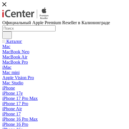
Официальный Apple Premium Reseller в Калининграде
Каталог
Mac
MacBook Neo
MacBook Air
MacBook Pro
iMac
Mac mini
Apple Vision Pro
Mac Studio
iPhone
iPhone 17e
iPhone 17 Pro Max
iPhone 17 Pro
iPhone Air
iPhone 17
iPhone 16 Pro Max
iPhone 16 Pro