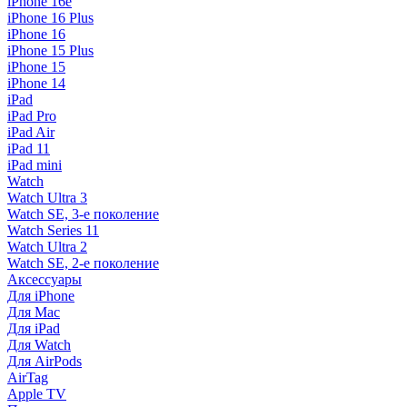
iPhone 16e
iPhone 16 Plus
iPhone 16
iPhone 15 Plus
iPhone 15
iPhone 14
iPad
iPad Pro
iPad Air
iPad 11
iPad mini
Watch
Watch Ultra 3
Watch SE, 3-е поколение
Watch Series 11
Watch Ultra 2
Watch SE, 2-е поколение
Аксессуары
Для iPhone
Для Mac
Для iPad
Для Watch
Для AirPods
AirTag
Apple TV