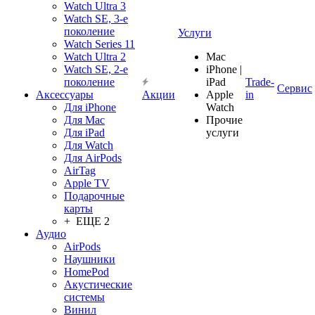
Watch Ultra 3
Watch SE, 3-е
поколение
Услуги
Watch Series 11
Watch Ultra 2
Mac
Watch SE, 2-е
iPhone |
поколение
iPad
Trade-
Сервис
Аксессуары
Акции
Apple
in
Для iPhone
Watch
Для Mac
Прочие
Для iPad
услуги
Для Watch
Для AirPods
AirTag
Apple TV
Подарочные
карты
+ ЕЩЕ 2
Аудио
AirPods
Наушники
HomePod
Акустические
системы
Винил