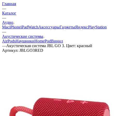
Главная
—
Каталог
—
Аудио
Mac
iPhone
iPad
Watch
Аксессуары
Гаджеты
Яндекс
PlayStation
—
Акустические системы
AirPods
Наушники
HomePod
Винил
—
Акустическая система JBL GO 3. Цвет: красный
Артикул:
JBLGO3RED