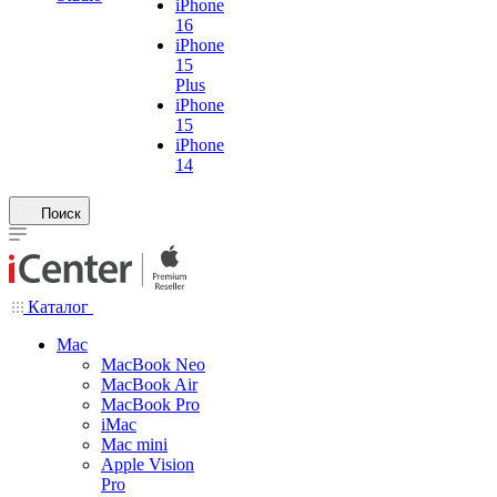
iPhone
16
iPhone
15
Plus
iPhone
15
iPhone
14
Поиск
Каталог
Mac
MacBook Neo
MacBook Air
MacBook Pro
iMac
Mac mini
Apple Vision
Pro