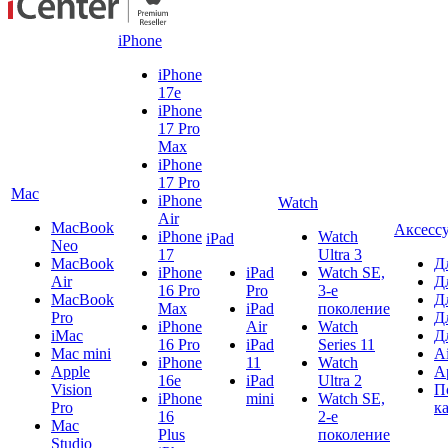
iPhone
iPhone
17e
iPhone
17 Pro
Max
iPhone
17 Pro
Mac
iPhone
Watch
Air
MacBook
Аксесс
iPhone
Watch
iPad
Neo
17
Ultra 3
MacBook
Д
iPhone
iPad
Watch SE,
Air
Д
16 Pro
Pro
3-е
MacBook
Д
Max
iPad
поколение
Pro
Д
iPhone
Air
Watch
iMac
Д
16 Pro
iPad
Series 11
Mac mini
A
iPhone
11
Watch
Apple
A
16e
iPad
Ultra 2
Vision
П
iPhone
mini
Watch SE,
Pro
к
16
2-е
Mac
Plus
поколение
Studio