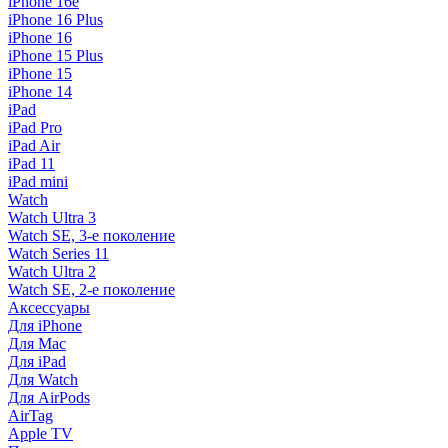
iPhone 16e
iPhone 16 Plus
iPhone 16
iPhone 15 Plus
iPhone 15
iPhone 14
iPad
iPad Pro
iPad Air
iPad 11
iPad mini
Watch
Watch Ultra 3
Watch SE, 3-е поколение
Watch Series 11
Watch Ultra 2
Watch SE, 2-е поколение
Аксессуары
Для iPhone
Для Mac
Для iPad
Для Watch
Для AirPods
AirTag
Apple TV