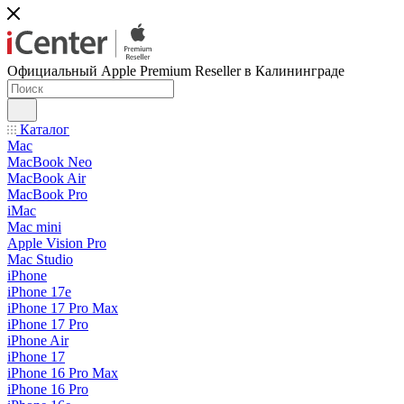
Официальный Apple Premium Reseller в Калининграде
Каталог
Mac
MacBook Neo
MacBook Air
MacBook Pro
iMac
Mac mini
Apple Vision Pro
Mac Studio
iPhone
iPhone 17e
iPhone 17 Pro Max
iPhone 17 Pro
iPhone Air
iPhone 17
iPhone 16 Pro Max
iPhone 16 Pro