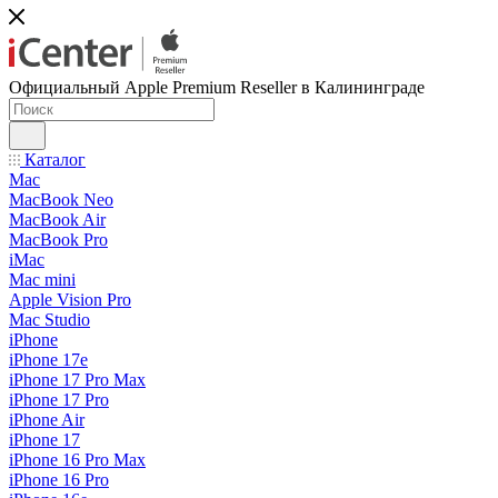
Официальный Apple Premium Reseller в Калининграде
Каталог
Mac
MacBook Neo
MacBook Air
MacBook Pro
iMac
Mac mini
Apple Vision Pro
Mac Studio
iPhone
iPhone 17e
iPhone 17 Pro Max
iPhone 17 Pro
iPhone Air
iPhone 17
iPhone 16 Pro Max
iPhone 16 Pro