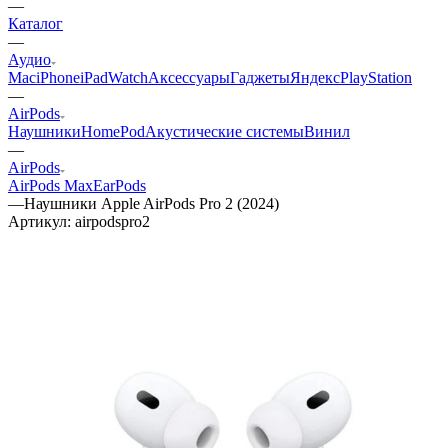
—
Каталог
—
Аудио
Mac
iPhone
iPad
Watch
Аксессуары
Гаджеты
Яндекс
PlayStation
—
AirPods
Наушники
HomePod
Акустические системы
Винил
—
AirPods
AirPods Max
EarPods
—
Наушники Apple AirPods Pro 2 (2024)
Артикул:
airpodspro2