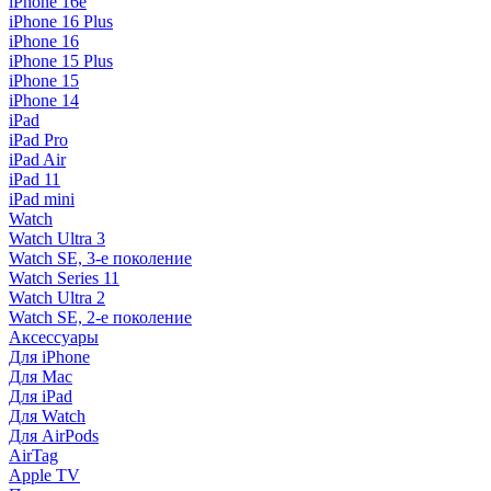
iPhone 16e
iPhone 16 Plus
iPhone 16
iPhone 15 Plus
iPhone 15
iPhone 14
iPad
iPad Pro
iPad Air
iPad 11
iPad mini
Watch
Watch Ultra 3
Watch SE, 3-е поколение
Watch Series 11
Watch Ultra 2
Watch SE, 2-е поколение
Аксессуары
Для iPhone
Для Mac
Для iPad
Для Watch
Для AirPods
AirTag
Apple TV