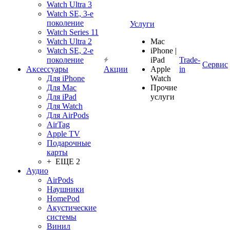
Watch Ultra 3
Watch SE, 3-е
поколение
Услуги
Watch Series 11
Watch Ultra 2
Mac
Watch SE, 2-е
iPhone |
поколение
iPad
Trade-
Сервис
Аксессуары
Акции
Apple
in
Для iPhone
Watch
Для Mac
Прочие
Для iPad
услуги
Для Watch
Для AirPods
AirTag
Apple TV
Подарочные
карты
+ ЕЩЕ 2
Аудио
AirPods
Наушники
HomePod
Акустические
системы
Винил