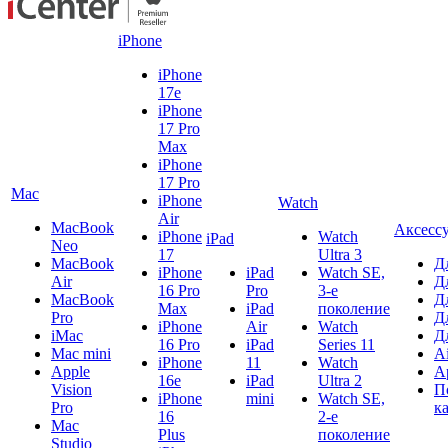
iPhone
iPhone
17e
iPhone
17 Pro
Max
iPhone
17 Pro
Mac
iPhone
Watch
Air
MacBook
Аксесс
iPhone
Watch
iPad
Neo
17
Ultra 3
MacBook
Д
iPhone
iPad
Watch SE,
Air
Д
16 Pro
Pro
3-е
MacBook
Д
Max
iPad
поколение
Pro
Д
iPhone
Air
Watch
iMac
Д
16 Pro
iPad
Series 11
Mac mini
A
iPhone
11
Watch
Apple
A
16e
iPad
Ultra 2
Vision
П
iPhone
mini
Watch SE,
Pro
к
16
2-е
Mac
Plus
поколение
Studio