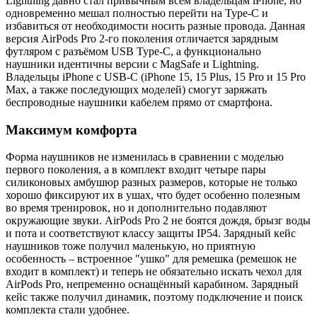
Lightning давно стал привычным всем владельцам iPhone, но
одновременно мешал полностью перейти на Type-C и
избавиться от необходимости носить разные провода. Данная
версия AirPods Pro 2-го поколения отличается зарядным
футляром с разъёмом USB Type-C, а функционально
наушники идентичны версии с MagSafe и Lightning.
Владельцы iPhone с USB-C (iPhone 15, 15 Plus, 15 Pro и 15 Pro
Max, а также последующих моделей) смогут заряжать
беспроводные наушники кабелем прямо от смартфона.
Максимум комфорта
Форма наушников не изменилась в сравнении с моделью
первого поколения, а в комплект входит четыре пары
силиконовых амбушюр разных размеров, которые не только
хорошо фиксируют их в ушах, что будет особенно полезным
во время тренировок, но и дополнительно подавляют
окружающие звуки. AirPods Pro 2 не боятся дождя, брызг воды
и пота и соответствуют классу защиты IP54. Зарядный кейс
наушников тоже получил маленькую, но приятную
особенность – встроенное "ушко" для ремешка (ремешок не
входит в комплект) и теперь не обязательно искать чехол для
AirPods Pro, непременно оснащённый карабином. Зарядный
кейс также получил динамик, поэтому подключение и поиск
комплекта стали удобнее.