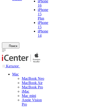
iPhone
16
iPhone
15
Plus
iPhone
15
iPhone
14
Поиск
Каталог
Mac
MacBook Neo
MacBook Air
MacBook Pro
iMac
Mac mini
Apple Vision
Pro