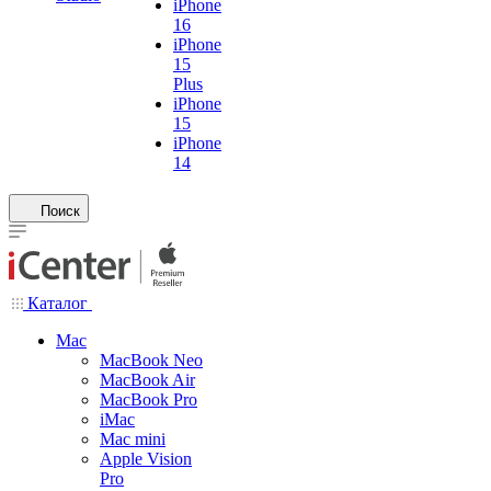
iPhone
16
iPhone
15
Plus
iPhone
15
iPhone
14
Поиск
Каталог
Mac
MacBook Neo
MacBook Air
MacBook Pro
iMac
Mac mini
Apple Vision
Pro