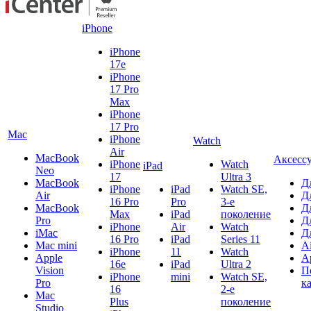
iPhone
iPhone
17e
iPhone
17 Pro
Max
iPhone
17 Pro
Mac
iPhone
Watch
Air
MacBook
Аксесс
iPhone
Watch
iPad
Neo
17
Ultra 3
MacBook
Д
iPhone
iPad
Watch SE,
Air
Д
16 Pro
Pro
3-е
MacBook
Д
Max
iPad
поколение
Pro
Д
iPhone
Air
Watch
iMac
Д
16 Pro
iPad
Series 11
Mac mini
A
iPhone
11
Watch
Apple
A
16e
iPad
Ultra 2
Vision
П
iPhone
mini
Watch SE,
Pro
к
16
2-е
Mac
Plus
поколение
Studio