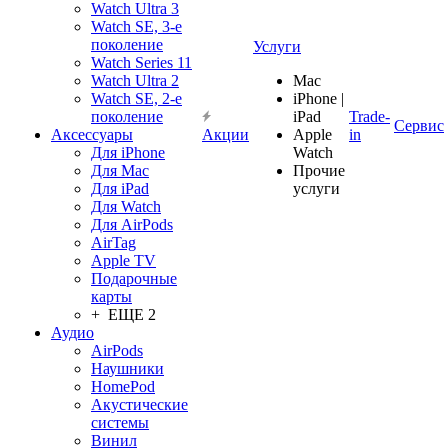
Watch Ultra 3
Watch SE, 3-е
поколение
Услуги
Watch Series 11
Watch Ultra 2
Mac
Watch SE, 2-е
iPhone |
поколение
iPad
Trade-
Сервис
Аксессуары
Акции
Apple
in
Для iPhone
Watch
Для Mac
Прочие
Для iPad
услуги
Для Watch
Для AirPods
AirTag
Apple TV
Подарочные
карты
+ ЕЩЕ 2
Аудио
AirPods
Наушники
HomePod
Акустические
системы
Винил