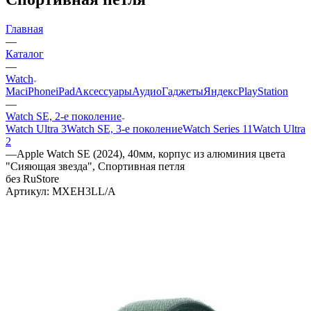
Главная
—
Каталог
—
Watch
Mac
iPhone
iPad
Аксессуары
Аудио
Гаджеты
Яндекс
PlayStation
—
Watch SE, 2-е поколение
Watch Ultra 3
Watch SE, 3-е поколение
Watch Series 11
Watch Ultra
2
—
Apple Watch SE (2024), 40мм, корпус из алюминия цвета
"Сияющая звезда", Спортивная петля
без RuStore
Артикул:
MXEH3LL/A