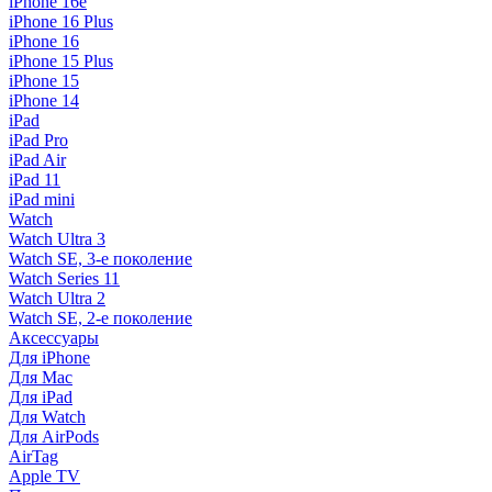
iPhone 16e
iPhone 16 Plus
iPhone 16
iPhone 15 Plus
iPhone 15
iPhone 14
iPad
iPad Pro
iPad Air
iPad 11
iPad mini
Watch
Watch Ultra 3
Watch SE, 3-е поколение
Watch Series 11
Watch Ultra 2
Watch SE, 2-е поколение
Аксессуары
Для iPhone
Для Mac
Для iPad
Для Watch
Для AirPods
AirTag
Apple TV