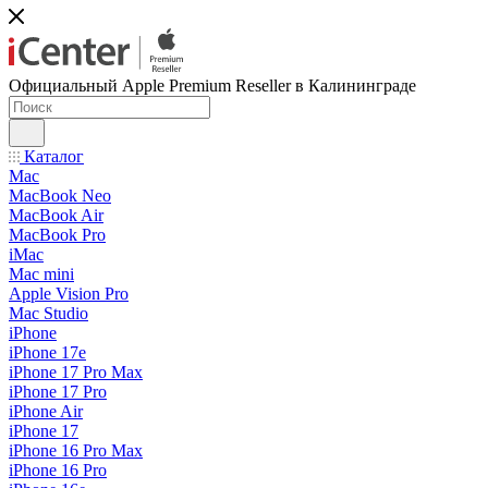
Официальный Apple Premium Reseller в Калининграде
Каталог
Mac
MacBook Neo
MacBook Air
MacBook Pro
iMac
Mac mini
Apple Vision Pro
Mac Studio
iPhone
iPhone 17e
iPhone 17 Pro Max
iPhone 17 Pro
iPhone Air
iPhone 17
iPhone 16 Pro Max
iPhone 16 Pro