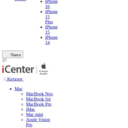
iPhone
16
iPhone
15
Plus
iPhone
15
iPhone
14
Поиск
Каталог
Mac
MacBook Neo
MacBook Air
MacBook Pro
iMac
Mac mini
Apple Vision
Pro