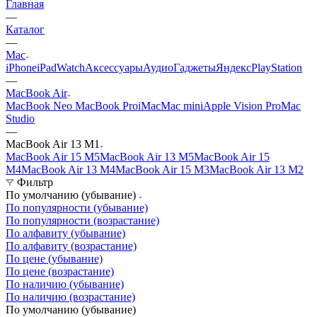
Главная
—
Каталог
—
Mac
iPhone
iPad
Watch
Аксессуары
Аудио
Гаджеты
Яндекс
PlayStation
—
MacBook Air
MacBook Neo
MacBook Pro
iMac
Mac mini
Apple Vision Pro
Mac
Studio
—
MacBook Air 13 M1
MacBook Air 15 M5
MacBook Air 13 M5
MacBook Air 15
M4
MacBook Air 13 M4
MacBook Air 15 M3
MacBook Air 13 M2
Фильтр
По умолчанию (убывание)
По популярности (убывание)
По популярности (возрастание)
По алфавиту (убывание)
По алфавиту (возрастание)
По цене (убывание)
По цене (возрастание)
По наличию (убывание)
По наличию (возрастание)
По умолчанию (убывание)