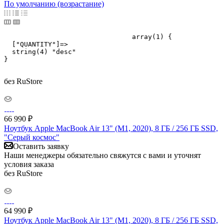
По умолчанию (возрастание)
				array(1) {

  ["QUANTITY"]=>

  string(4) "desc"

}

без RuStore
66 990
₽
Ноутбук Apple MacBook Air 13" (M1, 2020), 8 ГБ / 256 ГБ SSD,
"Серый космос"
Оставить заявку
Наши менеджеры обязательно свяжутся с вами и уточнят
условия заказа
без RuStore
64 990
₽
Ноутбук Apple MacBook Air 13" (M1, 2020), 8 ГБ / 256 ГБ SSD,