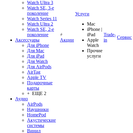
Watch Ultra 3
Watch SE, 3-е
поколение
Услуги
Watch Series 11
Watch Ultra 2
Mac
Watch SE, 2-е
iPhone |
поколение
iPad
Trade-
Сервис
Аксессуары
Акции
Apple
in
Для iPhone
Watch
Для Mac
Прочие
Для iPad
услуги
Для Watch
Для AirPods
AirTag
Apple TV
Подарочные
карты
+ ЕЩЕ 2
Аудио
AirPods
Наушники
HomePod
Акустические
системы
Винил