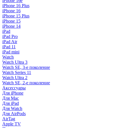
iPhone 16e
iPhone 16 Plus
iPhone 16
iPhone 15 Plus
iPhone 15
iPhone 14
iPad
iPad Pro
iPad Air
iPad 11
iPad mini
Watch
Watch Ultra 3
Watch SE, 3-е поколение
Watch Series 11
Watch Ultra 2
Watch SE, 2-е поколение
Аксессуары
Для iPhone
Для Mac
Для iPad
Для Watch
Для AirPods
AirTag
Apple TV