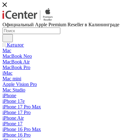
Официальный Apple Premium Reseller в Калининграде
Каталог
Mac
MacBook Neo
MacBook Air
MacBook Pro
iMac
Mac mini
Apple Vision Pro
Mac Studio
iPhone
iPhone 17e
iPhone 17 Pro Max
iPhone 17 Pro
iPhone Air
iPhone 17
iPhone 16 Pro Max
iPhone 16 Pro