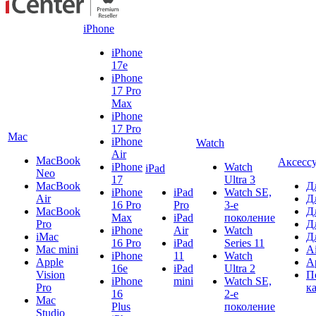
iPhone
iPhone
17e
iPhone
17 Pro
Max
iPhone
17 Pro
Mac
iPhone
Watch
Air
MacBook
Аксесс
iPhone
Watch
iPad
Neo
17
Ultra 3
MacBook
Д
iPhone
iPad
Watch SE,
Air
Д
16 Pro
Pro
3-е
MacBook
Д
Max
iPad
поколение
Pro
Д
iPhone
Air
Watch
iMac
Д
16 Pro
iPad
Series 11
Mac mini
A
iPhone
11
Watch
Apple
A
16e
iPad
Ultra 2
Vision
П
iPhone
mini
Watch SE,
Pro
к
16
2-е
Mac
Plus
поколение
Studio