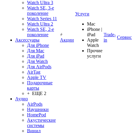
Watch Ultra 3
Watch SE, 3-е
поколение
Услуги
Watch Series 11
Watch Ultra 2
Mac
Watch SE, 2-е
iPhone |
поколение
iPad
Trade-
Сервис
Аксессуары
Акции
Apple
in
Для iPhone
Watch
Для Mac
Прочие
Для iPad
услуги
Для Watch
Для AirPods
AirTag
Apple TV
Подарочные
карты
+ ЕЩЕ 2
Аудио
AirPods
Наушники
HomePod
Акустические
системы
Винил