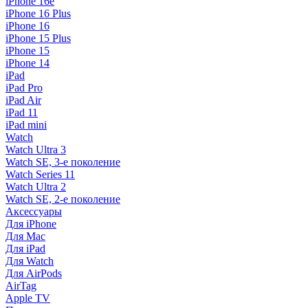
iPhone 16e
iPhone 16 Plus
iPhone 16
iPhone 15 Plus
iPhone 15
iPhone 14
iPad
iPad Pro
iPad Air
iPad 11
iPad mini
Watch
Watch Ultra 3
Watch SE, 3-е поколение
Watch Series 11
Watch Ultra 2
Watch SE, 2-е поколение
Аксессуары
Для iPhone
Для Mac
Для iPad
Для Watch
Для AirPods
AirTag
Apple TV