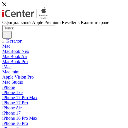
Официальный Apple Premium Reseller в Калининграде
Каталог
Mac
MacBook Neo
MacBook Air
MacBook Pro
iMac
Mac mini
Apple Vision Pro
Mac Studio
iPhone
iPhone 17e
iPhone 17 Pro Max
iPhone 17 Pro
iPhone Air
iPhone 17
iPhone 16 Pro Max
iPhone 16 Pro