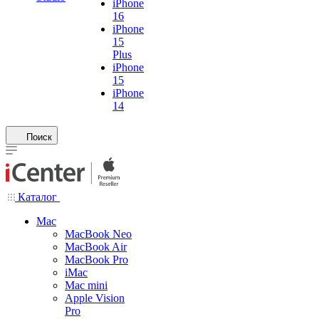
iPhone
16
iPhone
15
Plus
iPhone
15
iPhone
14
Поиск
Каталог
Mac
MacBook Neo
MacBook Air
MacBook Pro
iMac
Mac mini
Apple Vision
Pro