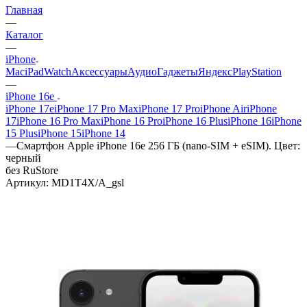
Главная
—
Каталог
—
iPhone
Mac
iPad
Watch
Аксессуары
Аудио
Гаджеты
Яндекс
PlayStation
—
iPhone 16e
iPhone 17e
iPhone 17 Pro Max
iPhone 17 Pro
iPhone Air
iPhone
17
iPhone 16 Pro Max
iPhone 16 Pro
iPhone 16 Plus
iPhone 16
iPhone
15 Plus
iPhone 15
iPhone 14
—
Смартфон Apple iPhone 16e 256 ГБ (nano-SIM + eSIM). Цвет:
черный
без RuStore
Артикул:
MD1T4X/A_gsl