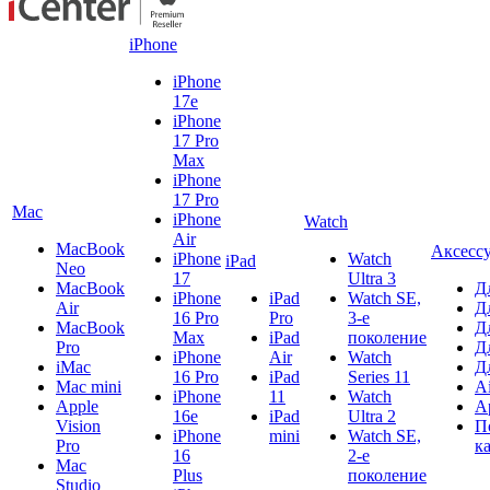
iPhone
iPhone
17e
iPhone
17 Pro
Max
iPhone
17 Pro
Mac
iPhone
Watch
Air
MacBook
Аксесс
iPhone
Watch
iPad
Neo
17
Ultra 3
MacBook
Д
iPhone
iPad
Watch SE,
Air
Д
16 Pro
Pro
3-е
MacBook
Д
Max
iPad
поколение
Pro
Д
iPhone
Air
Watch
iMac
Д
16 Pro
iPad
Series 11
Mac mini
A
iPhone
11
Watch
Apple
A
16e
iPad
Ultra 2
Vision
П
iPhone
mini
Watch SE,
Pro
к
16
2-е
Mac
Plus
поколение
Studio