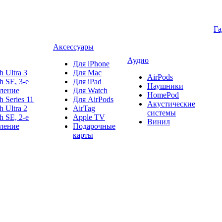
Г
Аксессуары
Аудио
Для iPhone
h Ultra 3
Для Mac
AirPods
h SE, 3-е
Для iPad
Наушники
ление
Для Watch
HomePod
h Series 11
Для AirPods
Акустические
h Ultra 2
AirTag
системы
h SE, 2-е
Apple TV
Винил
ление
Подарочные
карты