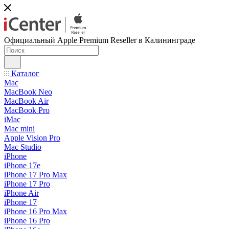
Официальный Apple Premium Reseller в Калининграде
Каталог
Mac
MacBook Neo
MacBook Air
MacBook Pro
iMac
Mac mini
Apple Vision Pro
Mac Studio
iPhone
iPhone 17e
iPhone 17 Pro Max
iPhone 17 Pro
iPhone Air
iPhone 17
iPhone 16 Pro Max
iPhone 16 Pro