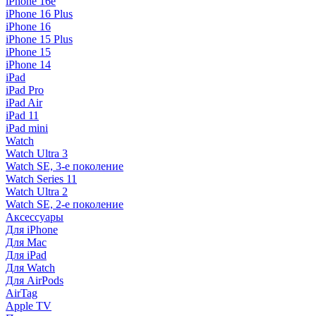
iPhone 16e
iPhone 16 Plus
iPhone 16
iPhone 15 Plus
iPhone 15
iPhone 14
iPad
iPad Pro
iPad Air
iPad 11
iPad mini
Watch
Watch Ultra 3
Watch SE, 3-е поколение
Watch Series 11
Watch Ultra 2
Watch SE, 2-е поколение
Аксессуары
Для iPhone
Для Mac
Для iPad
Для Watch
Для AirPods
AirTag
Apple TV