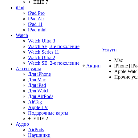
+ ЕЩЕ 7
iPad
iPad Pro
iPad Air
iPad 11
iPad mini
Watch
Watch Ultra 3
Watch SE, 3-е поколение
Услуги
Watch Series 11
Watch Ultra 2
Mac
Watch SE, 2-е поколение
Акции
iPhone | iPa
Аксессуары
Apple Watc
Для iPhone
Прочие ус
Для Mac
Для iPad
Для Watch
Для AirPods
AirTag
Apple TV
Подарочные карты
+ ЕЩЕ 2
Аудио
AirPods
Наушники