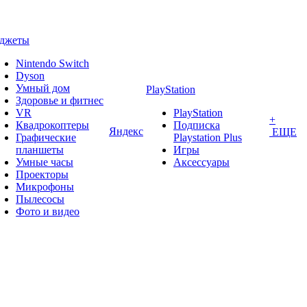
аджеты
Nintendo Switch
Dyson
Умный дом
PlayStation
Здоровье и фитнес
VR
PlayStation
+
Квадрокоптеры
Подписка
Яндекс
ЕЩЕ
Графические
Playstation Plus
планшеты
Игры
Умные часы
Аксессуары
Проекторы
Микрофоны
Пылесосы
Фото и видео