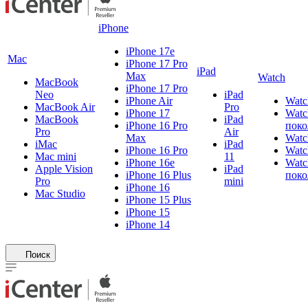
iPhone
iPhone 17e
Mac
iPhone 17 Pro
iPad
Max
Watch
MacBook
iPhone 17 Pro
Neo
iPad
iPhone Air
Watc
MacBook Air
Pro
iPhone 17
Watc
MacBook
iPad
iPhone 16 Pro
поко
Pro
Air
Max
Watc
iMac
iPad
iPhone 16 Pro
Watc
Mac mini
11
iPhone 16e
Watc
Apple Vision
iPad
iPhone 16 Plus
поко
Pro
mini
iPhone 16
Mac Studio
iPhone 15 Plus
iPhone 15
iPhone 14
Поиск