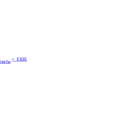
+ ЕЩЕ
такты