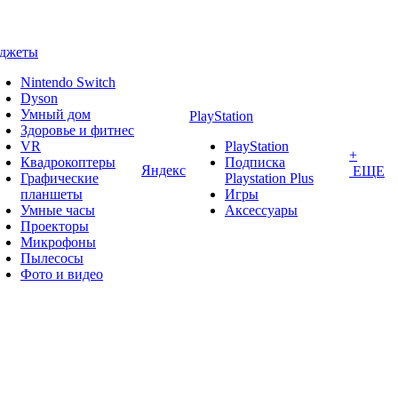
аджеты
Nintendo Switch
Dyson
Умный дом
PlayStation
Здоровье и фитнес
VR
PlayStation
+
Квадрокоптеры
Подписка
Яндекс
ЕЩЕ
Графические
Playstation Plus
планшеты
Игры
Умные часы
Аксессуары
Проекторы
Микрофоны
Пылесосы
Фото и видео