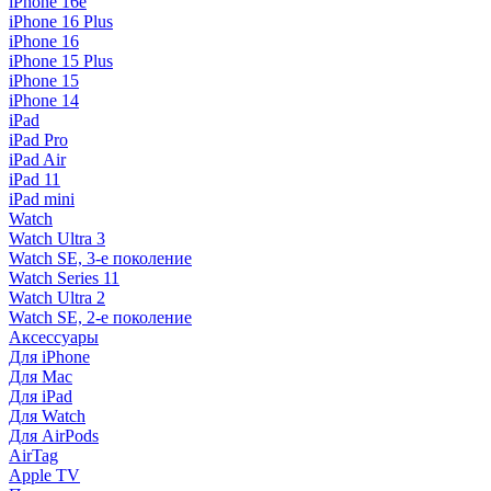
iPhone 16e
iPhone 16 Plus
iPhone 16
iPhone 15 Plus
iPhone 15
iPhone 14
iPad
iPad Pro
iPad Air
iPad 11
iPad mini
Watch
Watch Ultra 3
Watch SE, 3-е поколение
Watch Series 11
Watch Ultra 2
Watch SE, 2-е поколение
Аксессуары
Для iPhone
Для Mac
Для iPad
Для Watch
Для AirPods
AirTag
Apple TV