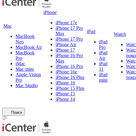
iPhone
iPhone 17e
Mac
iPhone 17 Pro
iPad
Max
Watch
MacBook
iPhone 17 Pro
Neo
iPad
iPhone Air
Watc
MacBook Air
Pro
iPhone 17
Watc
MacBook
iPad
iPhone 16 Pro
поко
Pro
Air
Max
Watc
iMac
iPad
iPhone 16 Pro
Watc
Mac mini
11
iPhone 16e
Watc
Apple Vision
iPad
iPhone 16 Plus
поко
Pro
mini
iPhone 16
Mac Studio
iPhone 15 Plus
iPhone 15
iPhone 14
Поиск