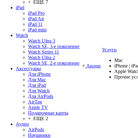
+ ЕЩЕ 7
iPad
iPad Pro
iPad Air
iPad 11
iPad mini
Watch
Watch Ultra 3
Watch SE, 3-е поколение
Услуги
Watch Series 11
Watch Ultra 2
Mac
Watch SE, 2-е поколение
Акции
iPhone | iPa
Аксессуары
Apple Watc
Для iPhone
Прочие ус
Для Mac
Для iPad
Для Watch
Для AirPods
AirTag
Apple TV
Подарочные карты
+ ЕЩЕ 2
Аудио
AirPods
Наушники