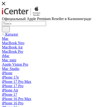
Официальный Apple Premium Reseller в Калининграде
Каталог
Mac
MacBook Neo
MacBook Air
MacBook Pro
iMac
Mac mini
Apple Vision Pro
Mac Studio
iPhone
iPhone 17e
iPhone 17 Pro Max
iPhone 17 Pro
iPhone Air
iPhone 17
iPhone 16 Pro Max
iPhone 16 Pro