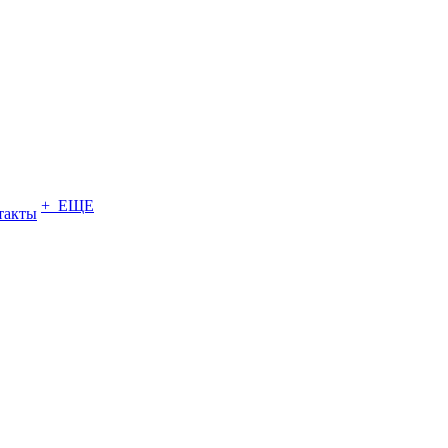
+ ЕЩЕ
такты