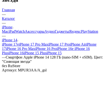
Главная
—
Каталог
—
iPhone
Mac
iPad
Watch
Аксессуары
Аудио
Гаджеты
Яндекс
PlayStation
—
iPhone 14
iPhone 17e
iPhone 17 Pro Max
iPhone 17 Pro
iPhone Air
iPhone
17
iPhone 16 Pro Max
iPhone 16 Pro
iPhone 16e
iPhone 16
Plus
iPhone 16
iPhone 15 Plus
iPhone 15
—
Смартфон Apple iPhone 14 128 ГБ (nano-SIM + eSIM). Цвет:
"Сияющая звезда"
без RuStore
Артикул:
MPUR3AA/A_gsl