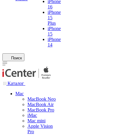
iPhone
16
iPhone
15
Plus
iPhone
15
iPhone
14
Поиск
Каталог
Mac
MacBook Neo
MacBook Air
MacBook Pro
iMac
Mac mini
Apple Vision
Pro