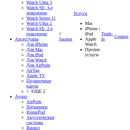
Watch Ultra 3
Watch SE, 3-е
поколение
Услуги
Watch Series 11
Watch Ultra 2
Mac
Watch SE, 2-е
iPhone |
поколение
iPad
Trade-
Сервис
Аксессуары
Акции
Apple
in
Для iPhone
Watch
Для Mac
Прочие
Для iPad
услуги
Для Watch
Для AirPods
AirTag
Apple TV
Подарочные
карты
+ ЕЩЕ 2
Аудио
AirPods
Наушники
HomePod
Акустические
системы
Винил