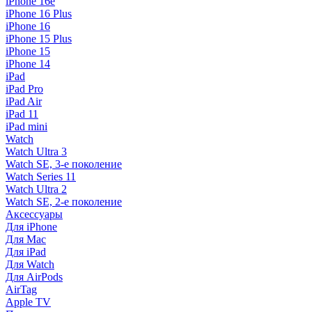
iPhone 16e
iPhone 16 Plus
iPhone 16
iPhone 15 Plus
iPhone 15
iPhone 14
iPad
iPad Pro
iPad Air
iPad 11
iPad mini
Watch
Watch Ultra 3
Watch SE, 3-е поколение
Watch Series 11
Watch Ultra 2
Watch SE, 2-е поколение
Аксессуары
Для iPhone
Для Mac
Для iPad
Для Watch
Для AirPods
AirTag
Apple TV