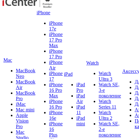
iPhone
iPhone
17e
iPhone
17 Pro
Max
iPhone
17 Pro
Mac
iPhone
Watch
Air
MacBook
Аксесс
iPhone
Watch
iPad
Neo
17
Ultra 3
MacBook
Д
iPhone
iPad
Watch SE,
Air
Д
16 Pro
Pro
3-е
MacBook
Д
Max
iPad
поколение
Pro
Д
iPhone
Air
Watch
iMac
Д
16 Pro
iPad
Series 11
Mac mini
A
iPhone
11
Watch
Apple
A
16e
iPad
Ultra 2
Vision
П
iPhone
mini
Watch SE,
Pro
к
16
2-е
Mac
Plus
поколение
Studio