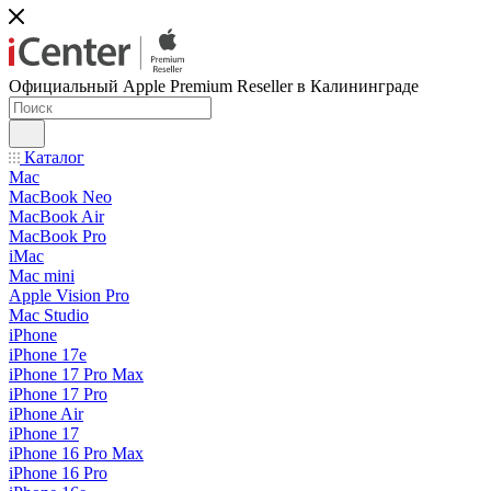
Официальный Apple Premium Reseller в Калининграде
Каталог
Mac
MacBook Neo
MacBook Air
MacBook Pro
iMac
Mac mini
Apple Vision Pro
Mac Studio
iPhone
iPhone 17e
iPhone 17 Pro Max
iPhone 17 Pro
iPhone Air
iPhone 17
iPhone 16 Pro Max
iPhone 16 Pro