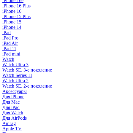
iPhone 16e
iPhone 16 Plus
iPhone 16
iPhone 15 Plus
iPhone 15
iPhone 14
iPad
iPad Pro
iPad Air
iPad 11
iPad mini
Watch
Watch Ultra 3
Watch SE, 3-е поколение
Watch Series 11
Watch Ultra 2
Watch SE, 2-е поколение
Аксессуары
Для iPhone
Для Mac
Для iPad
Для Watch
Для AirPods
AirTag
Apple TV