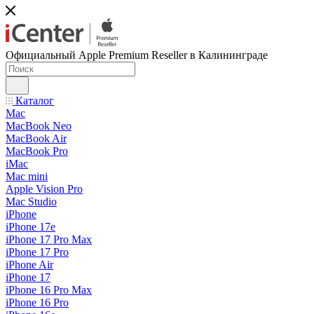
Официальный Apple Premium Reseller в Калининграде
Каталог
Mac
MacBook Neo
MacBook Air
MacBook Pro
iMac
Mac mini
Apple Vision Pro
Mac Studio
iPhone
iPhone 17e
iPhone 17 Pro Max
iPhone 17 Pro
iPhone Air
iPhone 17
iPhone 16 Pro Max
iPhone 16 Pro