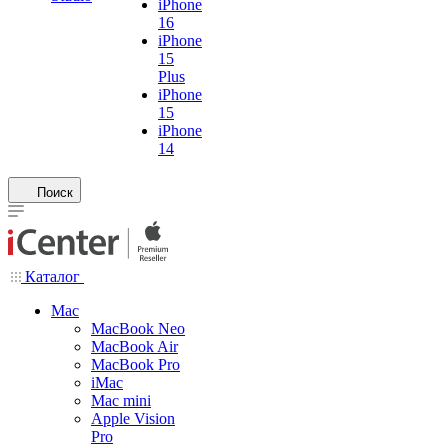
iPhone
16
iPhone
15
Plus
iPhone
15
iPhone
14
Поиск
Каталог
Mac
MacBook Neo
MacBook Air
MacBook Pro
iMac
Mac mini
Apple Vision
Pro