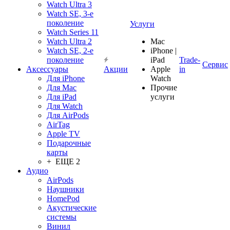
Watch Ultra 3
Watch SE, 3-е
поколение
Услуги
Watch Series 11
Watch Ultra 2
Mac
Watch SE, 2-е
iPhone |
поколение
iPad
Trade-
Сервис
Аксессуары
Акции
Apple
in
Для iPhone
Watch
Для Mac
Прочие
Для iPad
услуги
Для Watch
Для AirPods
AirTag
Apple TV
Подарочные
карты
+ ЕЩЕ 2
Аудио
AirPods
Наушники
HomePod
Акустические
системы
Винил