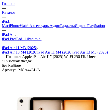
Главная
—
Каталог
—
iPad
Mac
iPhone
Watch
Аксессуары
Аудио
Гаджеты
Яндекс
PlayStation
—
iPad Air
iPad Pro
iPad 11
iPad mini
—
iPad Air 11 M3 (2025)
iPad Air 13 M4 (2026)
iPad Air 11 M4 (2026)
iPad Air 13 M3 (2025)
—
Планшет Apple iPad Air 11" (2025) Wi-Fi 256 ГБ. Цвет:
"Сияющая звезда"
без RuStore
Артикул:
MCA44LL/A