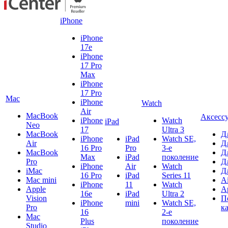
iPhone
iPhone
17e
iPhone
17 Pro
Max
iPhone
17 Pro
Mac
iPhone
Watch
Air
MacBook
Аксесс
iPhone
Watch
iPad
Neo
17
Ultra 3
MacBook
Д
iPhone
iPad
Watch SE,
Air
Д
16 Pro
Pro
3-е
MacBook
Д
Max
iPad
поколение
Pro
Д
iPhone
Air
Watch
iMac
Д
16 Pro
iPad
Series 11
Mac mini
A
iPhone
11
Watch
Apple
A
16e
iPad
Ultra 2
Vision
П
iPhone
mini
Watch SE,
Pro
к
16
2-е
Mac
Plus
поколение
Studio