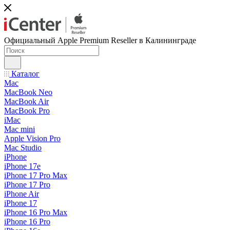
Официальный Apple Premium Reseller в Калининграде
Каталог
Mac
MacBook Neo
MacBook Air
MacBook Pro
iMac
Mac mini
Apple Vision Pro
Mac Studio
iPhone
iPhone 17e
iPhone 17 Pro Max
iPhone 17 Pro
iPhone Air
iPhone 17
iPhone 16 Pro Max
iPhone 16 Pro