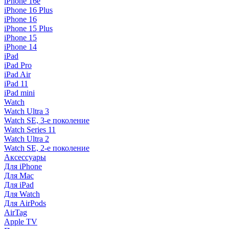
iPhone 16e
iPhone 16 Plus
iPhone 16
iPhone 15 Plus
iPhone 15
iPhone 14
iPad
iPad Pro
iPad Air
iPad 11
iPad mini
Watch
Watch Ultra 3
Watch SE, 3-е поколение
Watch Series 11
Watch Ultra 2
Watch SE, 2-е поколение
Аксессуары
Для iPhone
Для Mac
Для iPad
Для Watch
Для AirPods
AirTag
Apple TV