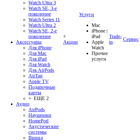
Watch Ultra 3
Watch SE, 3-е
поколение
Услуги
Watch Series 11
Watch Ultra 2
Mac
Watch SE, 2-е
iPhone |
поколение
iPad
Trade-
Сервис
Аксессуары
Акции
Apple
in
Для iPhone
Watch
Для Mac
Прочие
Для iPad
услуги
Для Watch
Для AirPods
AirTag
Apple TV
Подарочные
карты
+ ЕЩЕ 2
Аудио
AirPods
Наушники
HomePod
Акустические
системы
Винил