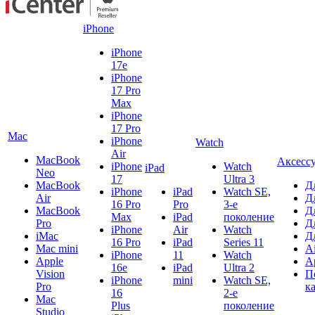
iPhone
iPhone
17e
iPhone
17 Pro
Max
iPhone
17 Pro
Mac
iPhone
Watch
Air
MacBook
Аксесс
iPhone
Watch
iPad
Neo
17
Ultra 3
MacBook
Д
iPhone
iPad
Watch SE,
Air
Д
16 Pro
Pro
3-е
MacBook
Д
Max
iPad
поколение
Pro
Д
iPhone
Air
Watch
iMac
Д
16 Pro
iPad
Series 11
Mac mini
A
iPhone
11
Watch
Apple
A
16e
iPad
Ultra 2
Vision
П
iPhone
mini
Watch SE,
Pro
к
16
2-е
Mac
Plus
поколение
Studio