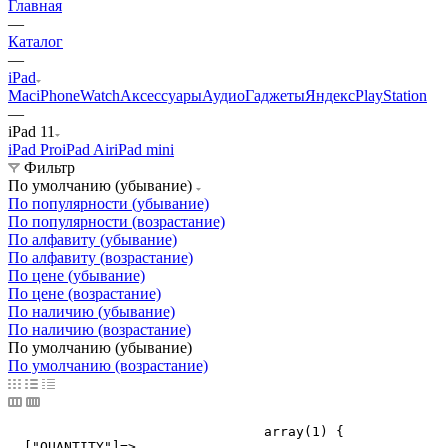
Главная
—
Каталог
—
iPad
Mac
iPhone
Watch
Аксессуары
Аудио
Гаджеты
Яндекс
PlayStation
—
iPad 11
iPad Pro
iPad Air
iPad mini
Фильтр
По умолчанию (убывание)
По популярности (убывание)
По популярности (возрастание)
По алфавиту (убывание)
По алфавиту (возрастание)
По цене (убывание)
По цене (возрастание)
По наличию (убывание)
По наличию (возрастание)
По умолчанию (убывание)
По умолчанию (возрастание)
				array(1) {

  ["QUANTITY"]=>
