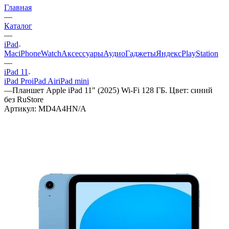
Главная
—
Каталог
—
iPad
Mac
iPhone
Watch
Аксессуары
Аудио
Гаджеты
Яндекс
PlayStation
—
iPad 11
iPad Pro
iPad Air
iPad mini
—
Планшет Apple iPad 11" (2025) Wi-Fi 128 ГБ. Цвет: синий
без RuStore
Артикул:
MD4A4HN/A