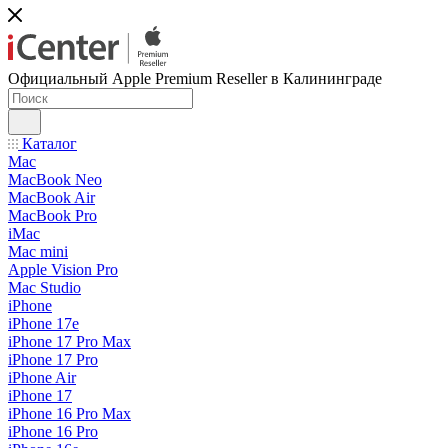
Официальный Apple Premium Reseller в Калининграде
Каталог
Mac
MacBook Neo
MacBook Air
MacBook Pro
iMac
Mac mini
Apple Vision Pro
Mac Studio
iPhone
iPhone 17e
iPhone 17 Pro Max
iPhone 17 Pro
iPhone Air
iPhone 17
iPhone 16 Pro Max
iPhone 16 Pro