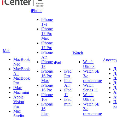
iPhone
iPhone
17e
iPhone
17 Pro
Max
iPhone
17 Pro
Mac
iPhone
Watch
Air
MacBook
Аксесс
iPhone
Watch
iPad
Neo
17
Ultra 3
MacBook
Д
iPhone
iPad
Watch SE,
Air
Д
16 Pro
Pro
3-е
MacBook
Д
Max
iPad
поколение
Pro
Д
iPhone
Air
Watch
iMac
Д
16 Pro
iPad
Series 11
Mac mini
A
iPhone
11
Watch
Apple
A
16e
iPad
Ultra 2
Vision
П
iPhone
mini
Watch SE,
Pro
к
16
2-е
Mac
Plus
поколение
Studio