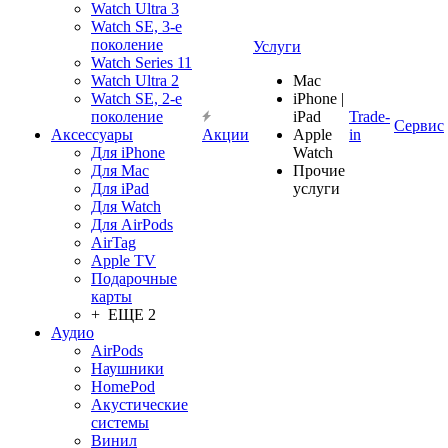
Watch Ultra 3
Watch SE, 3-е
поколение
Услуги
Watch Series 11
Watch Ultra 2
Mac
Watch SE, 2-е
iPhone |
поколение
iPad
Trade-
Сервис
Аксессуары
Акции
Apple
in
Для iPhone
Watch
Для Mac
Прочие
Для iPad
услуги
Для Watch
Для AirPods
AirTag
Apple TV
Подарочные
карты
+ ЕЩЕ 2
Аудио
AirPods
Наушники
HomePod
Акустические
системы
Винил