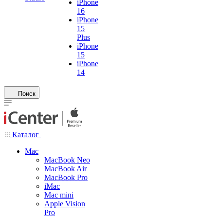
iPhone
16
iPhone
15
Plus
iPhone
15
iPhone
14
Поиск
Каталог
Mac
MacBook Neo
MacBook Air
MacBook Pro
iMac
Mac mini
Apple Vision
Pro