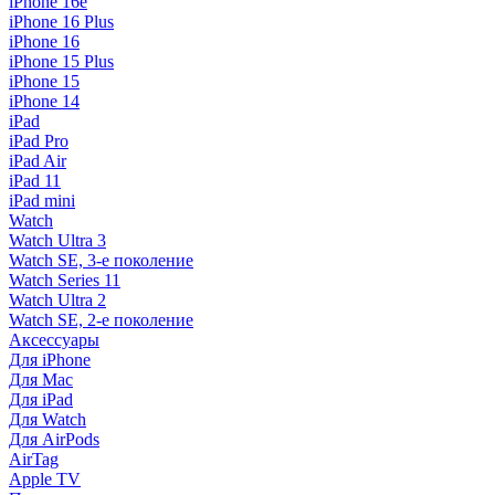
iPhone 16e
iPhone 16 Plus
iPhone 16
iPhone 15 Plus
iPhone 15
iPhone 14
iPad
iPad Pro
iPad Air
iPad 11
iPad mini
Watch
Watch Ultra 3
Watch SE, 3-е поколение
Watch Series 11
Watch Ultra 2
Watch SE, 2-е поколение
Аксессуары
Для iPhone
Для Mac
Для iPad
Для Watch
Для AirPods
AirTag
Apple TV