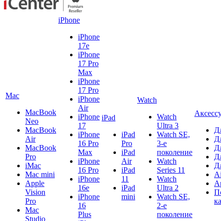
iPhone
iPhone
17e
iPhone
17 Pro
Max
iPhone
17 Pro
Mac
iPhone
Watch
Air
MacBook
Аксесс
iPhone
Watch
iPad
Neo
17
Ultra 3
MacBook
Д
iPhone
iPad
Watch SE,
Air
Д
16 Pro
Pro
3-е
MacBook
Д
Max
iPad
поколение
Pro
Д
iPhone
Air
Watch
iMac
Д
16 Pro
iPad
Series 11
Mac mini
A
iPhone
11
Watch
Apple
A
16e
iPad
Ultra 2
Vision
П
iPhone
mini
Watch SE,
Pro
к
16
2-е
Mac
Plus
поколение
Studio