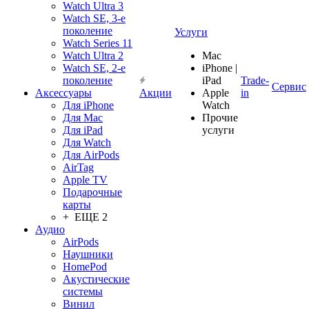
Watch Ultra 3
Watch SE, 3-е
поколение
Услуги
Watch Series 11
Watch Ultra 2
Mac
Watch SE, 2-е
iPhone |
поколение
iPad
Trade-
Сервис
Аксессуары
Акции
Apple
in
Для iPhone
Watch
Для Mac
Прочие
Для iPad
услуги
Для Watch
Для AirPods
AirTag
Apple TV
Подарочные
карты
+ ЕЩЕ 2
Аудио
AirPods
Наушники
HomePod
Акустические
системы
Винил