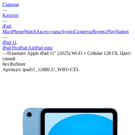
Главная
—
Каталог
—
iPad
Mac
iPhone
Watch
Аксессуары
Аудио
Гаджеты
Яндекс
PlayStation
—
iPad 11
iPad Pro
iPad Air
iPad mini
—
Планшет Apple iPad 11" (2025) Wi-Fi + Cellular 128 ГБ. Цвет:
синий
без RuStore
Артикул:
ipad11_128BLU_WIFI+CEL