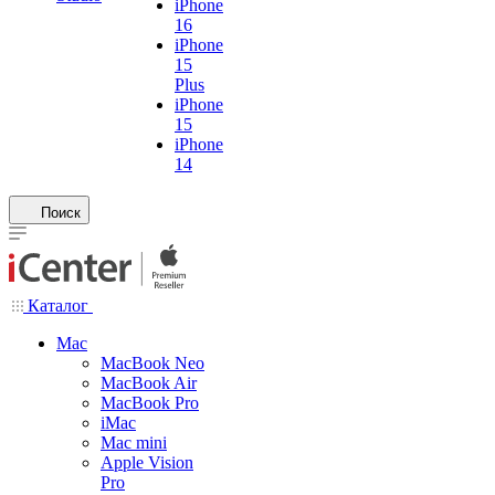
iPhone
16
iPhone
15
Plus
iPhone
15
iPhone
14
Поиск
Каталог
Mac
MacBook Neo
MacBook Air
MacBook Pro
iMac
Mac mini
Apple Vision
Pro