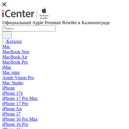
Официальный Apple Premium Reseller в Калининграде
Каталог
Mac
MacBook Neo
MacBook Air
MacBook Pro
iMac
Mac mini
Apple Vision Pro
Mac Studio
iPhone
iPhone 17e
iPhone 17 Pro Max
iPhone 17 Pro
iPhone Air
iPhone 17
iPhone 16 Pro Max
iPhone 16 Pro