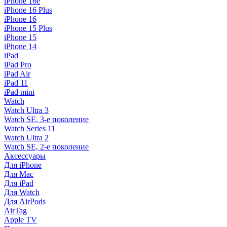
iPhone 16e
iPhone 16 Plus
iPhone 16
iPhone 15 Plus
iPhone 15
iPhone 14
iPad
iPad Pro
iPad Air
iPad 11
iPad mini
Watch
Watch Ultra 3
Watch SE, 3-е поколение
Watch Series 11
Watch Ultra 2
Watch SE, 2-е поколение
Аксессуары
Для iPhone
Для Mac
Для iPad
Для Watch
Для AirPods
AirTag
Apple TV