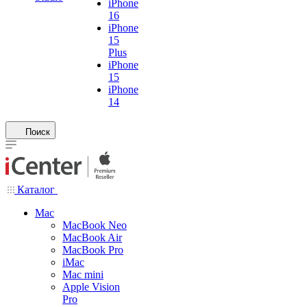
iPhone
16
iPhone
15
Plus
iPhone
15
iPhone
14
Поиск
Каталог
Mac
MacBook Neo
MacBook Air
MacBook Pro
iMac
Mac mini
Apple Vision
Pro