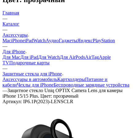
Главная
—
Каталог
—
Аксессуары
Mac
iPhone
iPad
Watch
Аудио
Гаджеты
Яндекс
PlayStation
—
Для iPhone
Для Mac
Для iPad
Для Watch
Для AirPods
AirTag
Apple
TV
Подарочные карты
—
Защитные стекла для iPhone
Аксессуары в автомобиль
Картхолдеры
Питание и
кабели
Чехлы для iPhone
Беспроводные зарядные устройства
—
Защитное стекло Uniq OPTIX Camera Lens для камеры
iPhone 15/15 Plus. Цвет: прозрачный
Артикул:
IP6.1P(2023)-LENSCLR