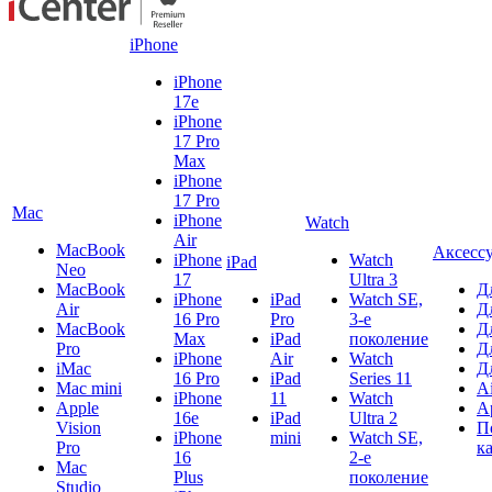
iPhone
iPhone
17e
iPhone
17 Pro
Max
iPhone
17 Pro
Mac
iPhone
Watch
Air
MacBook
Аксесс
iPhone
Watch
iPad
Neo
17
Ultra 3
MacBook
Д
iPhone
iPad
Watch SE,
Air
Д
16 Pro
Pro
3-е
MacBook
Д
Max
iPad
поколение
Pro
Д
iPhone
Air
Watch
iMac
Д
16 Pro
iPad
Series 11
Mac mini
A
iPhone
11
Watch
Apple
A
16e
iPad
Ultra 2
Vision
П
iPhone
mini
Watch SE,
Pro
к
16
2-е
Mac
Plus
поколение
Studio