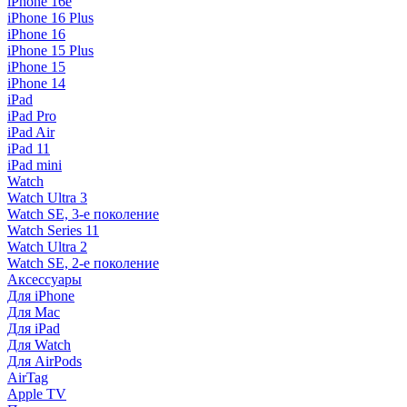
iPhone 16e
iPhone 16 Plus
iPhone 16
iPhone 15 Plus
iPhone 15
iPhone 14
iPad
iPad Pro
iPad Air
iPad 11
iPad mini
Watch
Watch Ultra 3
Watch SE, 3-е поколение
Watch Series 11
Watch Ultra 2
Watch SE, 2-е поколение
Аксессуары
Для iPhone
Для Mac
Для iPad
Для Watch
Для AirPods
AirTag
Apple TV