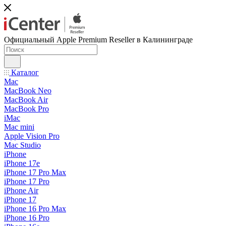
Официальный Apple Premium Reseller в Калининграде
Каталог
Mac
MacBook Neo
MacBook Air
MacBook Pro
iMac
Mac mini
Apple Vision Pro
Mac Studio
iPhone
iPhone 17e
iPhone 17 Pro Max
iPhone 17 Pro
iPhone Air
iPhone 17
iPhone 16 Pro Max
iPhone 16 Pro