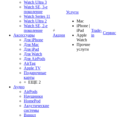
Watch Ultra 3
Watch SE, 3-е
поколение
Услуги
Watch Series 11
Watch Ultra 2
Mac
Watch SE, 2-е
iPhone |
поколение
iPad
Trade-
Сервис
Аксессуары
Акции
Apple
in
Для iPhone
Watch
Для Mac
Прочие
Для iPad
услуги
Для Watch
Для AirPods
AirTag
Apple TV
Подарочные
карты
+ ЕЩЕ 2
Аудио
AirPods
Наушники
HomePod
Акустические
системы
Винил