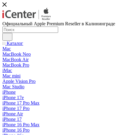
Официальный Apple Premium Reseller в Калининграде
Каталог
Mac
MacBook Neo
MacBook Air
MacBook Pro
iMac
Mac mini
Apple Vision Pro
Mac Studio
iPhone
iPhone 17e
iPhone 17 Pro Max
iPhone 17 Pro
iPhone Air
iPhone 17
iPhone 16 Pro Max
iPhone 16 Pro