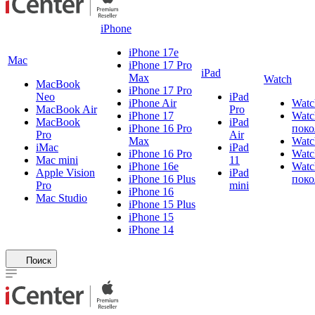
iPhone
iPhone 17e
Mac
iPhone 17 Pro
iPad
Max
Watch
MacBook
iPhone 17 Pro
Neo
iPad
iPhone Air
Watc
MacBook Air
Pro
iPhone 17
Watc
MacBook
iPad
iPhone 16 Pro
поко
Pro
Air
Max
Watc
iMac
iPad
iPhone 16 Pro
Watc
Mac mini
11
iPhone 16e
Watc
Apple Vision
iPad
iPhone 16 Plus
поко
Pro
mini
iPhone 16
Mac Studio
iPhone 15 Plus
iPhone 15
iPhone 14
Поиск