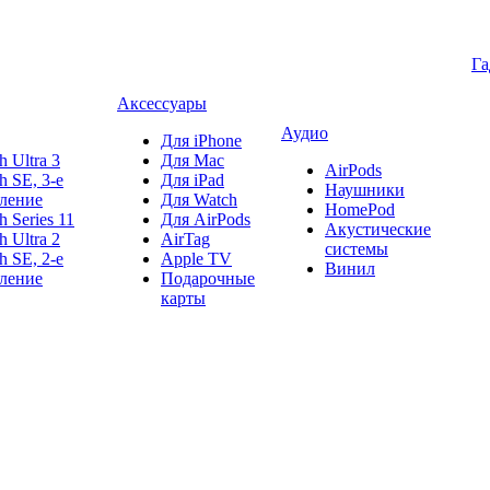
Г
Аксессуары
Аудио
Для iPhone
h Ultra 3
Для Mac
AirPods
h SE, 3-е
Для iPad
Наушники
ление
Для Watch
HomePod
h Series 11
Для AirPods
Акустические
h Ultra 2
AirTag
системы
h SE, 2-е
Apple TV
Винил
ление
Подарочные
карты