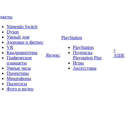
аджеты
Nintendo Switch
Dyson
Умный дом
PlayStation
Здоровье и фитнес
VR
PlayStation
+
Квадрокоптеры
Подписка
Яндекс
ЕЩЕ
Графические
Playstation Plus
планшеты
Игры
Умные часы
Аксессуары
Проекторы
Микрофоны
Пылесосы
Фото и видео