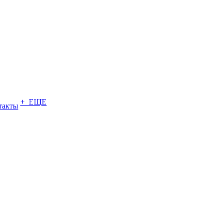
+ ЕЩЕ
такты