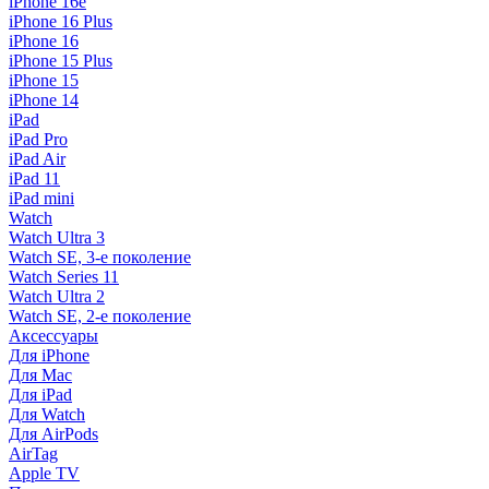
iPhone 16e
iPhone 16 Plus
iPhone 16
iPhone 15 Plus
iPhone 15
iPhone 14
iPad
iPad Pro
iPad Air
iPad 11
iPad mini
Watch
Watch Ultra 3
Watch SE, 3-е поколение
Watch Series 11
Watch Ultra 2
Watch SE, 2-е поколение
Аксессуары
Для iPhone
Для Mac
Для iPad
Для Watch
Для AirPods
AirTag
Apple TV