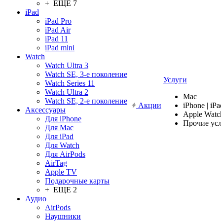
+ ЕЩЕ 7
iPad
iPad Pro
iPad Air
iPad 11
iPad mini
Watch
Watch Ultra 3
Watch SE, 3-е поколение
Услуги
Watch Series 11
Watch Ultra 2
Mac
Watch SE, 2-е поколение
Акции
iPhone | iPa
Аксессуары
Apple Watc
Для iPhone
Прочие ус
Для Mac
Для iPad
Для Watch
Для AirPods
AirTag
Apple TV
Подарочные карты
+ ЕЩЕ 2
Аудио
AirPods
Наушники