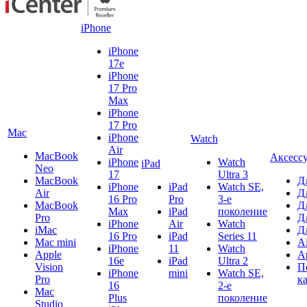
iPhone
iPhone
17e
iPhone
17 Pro
Max
iPhone
17 Pro
Mac
iPhone
Watch
Air
MacBook
Аксесс
iPhone
Watch
iPad
Neo
17
Ultra 3
MacBook
Д
iPhone
iPad
Watch SE,
Air
Д
16 Pro
Pro
3-е
MacBook
Д
Max
iPad
поколение
Pro
Д
iPhone
Air
Watch
iMac
Д
16 Pro
iPad
Series 11
Mac mini
A
iPhone
11
Watch
Apple
A
16e
iPad
Ultra 2
Vision
П
iPhone
mini
Watch SE,
Pro
к
16
2-е
Mac
Plus
поколение
Studio