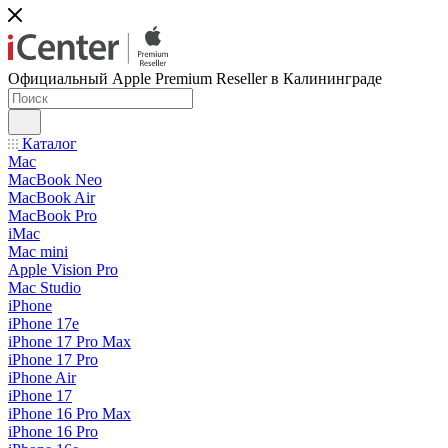
Официальный Apple Premium Reseller в Калининграде
Каталог
Mac
MacBook Neo
MacBook Air
MacBook Pro
iMac
Mac mini
Apple Vision Pro
Mac Studio
iPhone
iPhone 17e
iPhone 17 Pro Max
iPhone 17 Pro
iPhone Air
iPhone 17
iPhone 16 Pro Max
iPhone 16 Pro