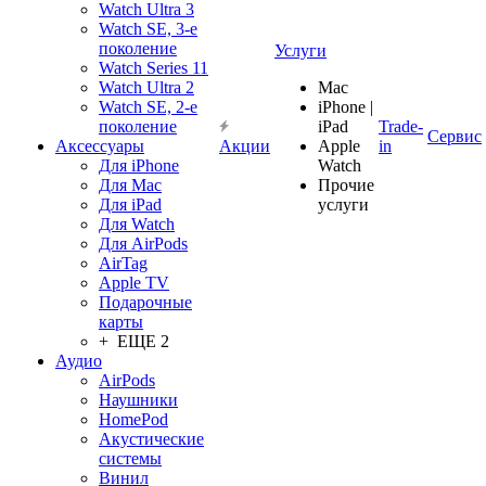
Watch Ultra 3
Watch SE, 3-е
поколение
Услуги
Watch Series 11
Watch Ultra 2
Mac
Watch SE, 2-е
iPhone |
поколение
iPad
Trade-
Сервис
Аксессуары
Акции
Apple
in
Для iPhone
Watch
Для Mac
Прочие
Для iPad
услуги
Для Watch
Для AirPods
AirTag
Apple TV
Подарочные
карты
+ ЕЩЕ 2
Аудио
AirPods
Наушники
HomePod
Акустические
системы
Винил