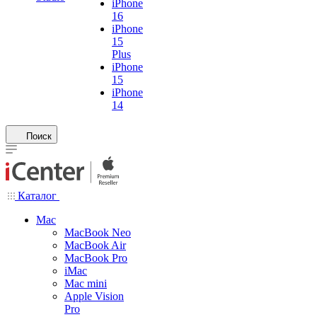
iPhone
16
iPhone
15
Plus
iPhone
15
iPhone
14
Поиск
Каталог
Mac
MacBook Neo
MacBook Air
MacBook Pro
iMac
Mac mini
Apple Vision
Pro