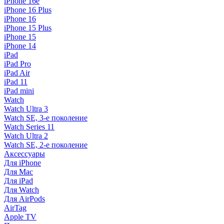
iPhone 16e
iPhone 16 Plus
iPhone 16
iPhone 15 Plus
iPhone 15
iPhone 14
iPad
iPad Pro
iPad Air
iPad 11
iPad mini
Watch
Watch Ultra 3
Watch SE, 3-е поколение
Watch Series 11
Watch Ultra 2
Watch SE, 2-е поколение
Аксессуары
Для iPhone
Для Mac
Для iPad
Для Watch
Для AirPods
AirTag
Apple TV