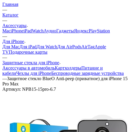
Главная
—
Каталог
—
Аксессуары
Mac
iPhone
iPad
Watch
Аудио
Гаджеты
Яндекс
PlayStation
—
Для iPhone
Для Mac
Для iPad
Для Watch
Для AirPods
AirTag
Apple
TV
Подарочные карты
—
Защитные стекла для iPhone
Аксессуары в автомобиль
Картхолдеры
Питание и
кабели
Чехлы для iPhone
Беспроводные зарядные устройства
—
Защитное стекло BlueO Anti-peep (приватное) для iPhone 15
Pro Max
Артикул:
NPB15-15pro-6.7