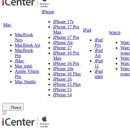
iPhone
iPhone 17e
Mac
iPhone 17 Pro
iPad
Max
Watch
MacBook
iPhone 17 Pro
Neo
iPad
iPhone Air
Watc
MacBook Air
Pro
iPhone 17
Watc
MacBook
iPad
iPhone 16 Pro
поко
Pro
Air
Max
Watc
iMac
iPad
iPhone 16 Pro
Watc
Mac mini
11
iPhone 16e
Watc
Apple Vision
iPad
iPhone 16 Plus
поко
Pro
mini
iPhone 16
Mac Studio
iPhone 15 Plus
iPhone 15
iPhone 14
Поиск