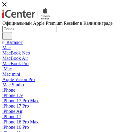
Официальный Apple Premium Reseller в Калининграде
Каталог
Mac
MacBook Neo
MacBook Air
MacBook Pro
iMac
Mac mini
Apple Vision Pro
Mac Studio
iPhone
iPhone 17e
iPhone 17 Pro Max
iPhone 17 Pro
iPhone Air
iPhone 17
iPhone 16 Pro Max
iPhone 16 Pro