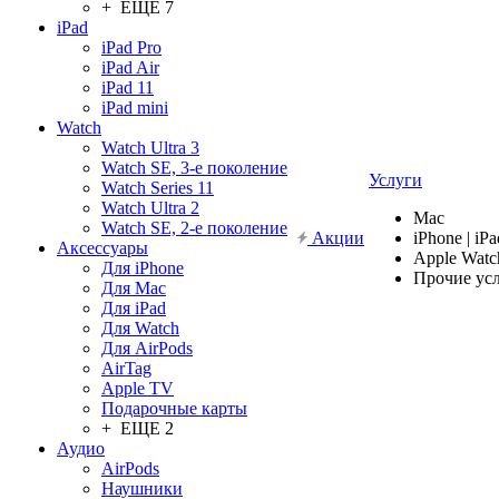
+ ЕЩЕ 7
iPad
iPad Pro
iPad Air
iPad 11
iPad mini
Watch
Watch Ultra 3
Watch SE, 3-е поколение
Услуги
Watch Series 11
Watch Ultra 2
Mac
Watch SE, 2-е поколение
Акции
iPhone | iPa
Аксессуары
Apple Watc
Для iPhone
Прочие ус
Для Mac
Для iPad
Для Watch
Для AirPods
AirTag
Apple TV
Подарочные карты
+ ЕЩЕ 2
Аудио
AirPods
Наушники