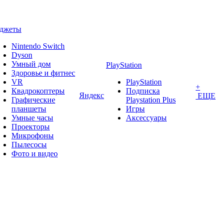
аджеты
Nintendo Switch
Dyson
Умный дом
PlayStation
Здоровье и фитнес
VR
PlayStation
+
Квадрокоптеры
Подписка
Яндекс
ЕЩЕ
Графические
Playstation Plus
планшеты
Игры
Умные часы
Аксессуары
Проекторы
Микрофоны
Пылесосы
Фото и видео