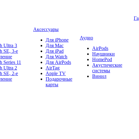
Г
Аксессуары
Аудио
Для iPhone
h Ultra 3
Для Mac
AirPods
h SE, 3-е
Для iPad
Наушники
ление
Для Watch
HomePod
h Series 11
Для AirPods
Акустические
h Ultra 2
AirTag
системы
h SE, 2-е
Apple TV
Винил
ление
Подарочные
карты