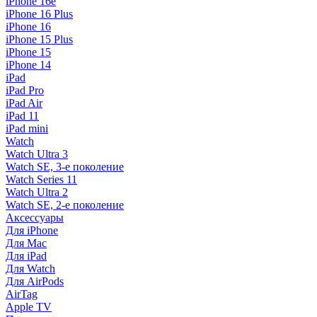
iPhone 16e
iPhone 16 Plus
iPhone 16
iPhone 15 Plus
iPhone 15
iPhone 14
iPad
iPad Pro
iPad Air
iPad 11
iPad mini
Watch
Watch Ultra 3
Watch SE, 3-е поколение
Watch Series 11
Watch Ultra 2
Watch SE, 2-е поколение
Аксессуары
Для iPhone
Для Mac
Для iPad
Для Watch
Для AirPods
AirTag
Apple TV