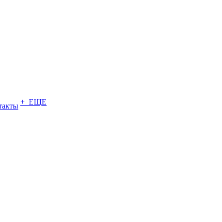
+ ЕЩЕ
такты