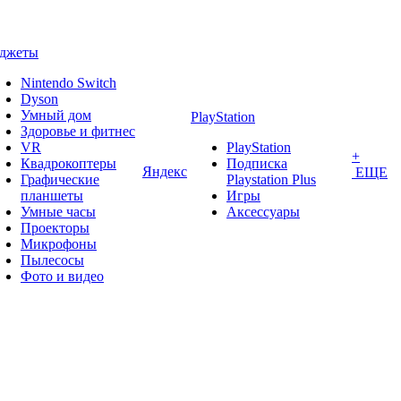
аджеты
Nintendo Switch
Dyson
Умный дом
PlayStation
Здоровье и фитнес
VR
PlayStation
+
Квадрокоптеры
Подписка
Яндекс
ЕЩЕ
Графические
Playstation Plus
планшеты
Игры
Умные часы
Аксессуары
Проекторы
Микрофоны
Пылесосы
Фото и видео