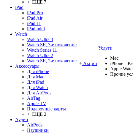
+ ЕЩЕ 7
iPad
iPad Pro
iPad Air
iPad 11
iPad mini
Watch
Watch Ultra 3
Watch SE, 3-е поколение
Услуги
Watch Series 11
Watch Ultra 2
Mac
Watch SE, 2-е поколение
Акции
iPhone | iPa
Аксессуары
Apple Watc
Для iPhone
Прочие ус
Для Mac
Для iPad
Для Watch
Для AirPods
AirTag
Apple TV
Подарочные карты
+ ЕЩЕ 2
Аудио
AirPods
Наушники