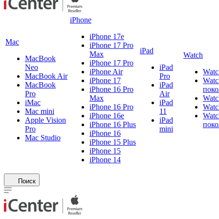
iPhone
iPhone 17e
Mac
iPhone 17 Pro
iPad
Max
Watch
MacBook
iPhone 17 Pro
Neo
iPad
iPhone Air
Watc
MacBook Air
Pro
iPhone 17
Watc
MacBook
iPad
iPhone 16 Pro
поко
Pro
Air
Max
Watc
iMac
iPad
iPhone 16 Pro
Watc
Mac mini
11
iPhone 16e
Watc
Apple Vision
iPad
iPhone 16 Plus
поко
Pro
mini
iPhone 16
Mac Studio
iPhone 15 Plus
iPhone 15
iPhone 14
Поиск