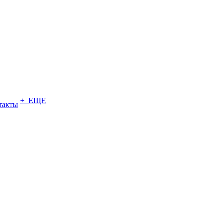
+ ЕЩЕ
такты