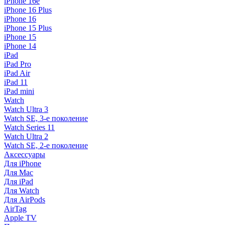
iPhone 16e
iPhone 16 Plus
iPhone 16
iPhone 15 Plus
iPhone 15
iPhone 14
iPad
iPad Pro
iPad Air
iPad 11
iPad mini
Watch
Watch Ultra 3
Watch SE, 3-е поколение
Watch Series 11
Watch Ultra 2
Watch SE, 2-е поколение
Аксессуары
Для iPhone
Для Mac
Для iPad
Для Watch
Для AirPods
AirTag
Apple TV