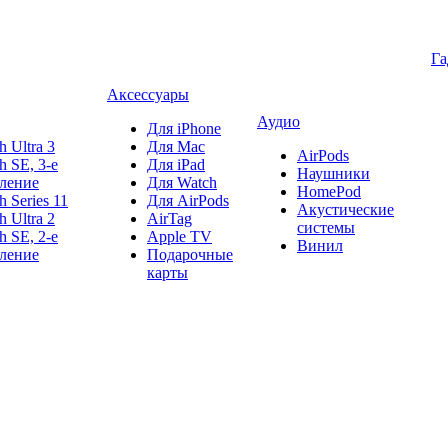
Г
Аксессуары
Аудио
Для iPhone
h Ultra 3
Для Mac
AirPods
h SE, 3-е
Для iPad
Наушники
ление
Для Watch
HomePod
h Series 11
Для AirPods
Акустические
h Ultra 2
AirTag
системы
h SE, 2-е
Apple TV
Винил
ление
Подарочные
карты