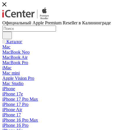
Официальный Apple Premium Reseller в Калининграде
Каталог
Mac
MacBook Neo
MacBook Air
MacBook Pro
iMac
Mac mini
Apple Vision Pro
Mac Studio
iPhone
iPhone 17e
iPhone 17 Pro Max
iPhone 17 Pro
iPhone Air
iPhone 17
iPhone 16 Pro Max
iPhone 16 Pro