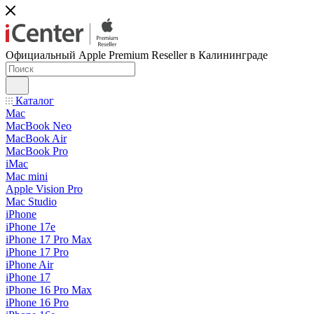
Официальный Apple Premium Reseller в Калининграде
Каталог
Mac
MacBook Neo
MacBook Air
MacBook Pro
iMac
Mac mini
Apple Vision Pro
Mac Studio
iPhone
iPhone 17e
iPhone 17 Pro Max
iPhone 17 Pro
iPhone Air
iPhone 17
iPhone 16 Pro Max
iPhone 16 Pro