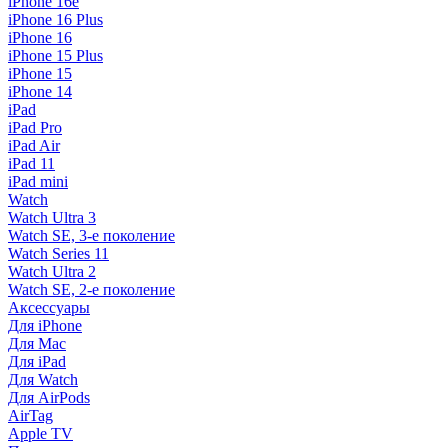
iPhone 16e
iPhone 16 Plus
iPhone 16
iPhone 15 Plus
iPhone 15
iPhone 14
iPad
iPad Pro
iPad Air
iPad 11
iPad mini
Watch
Watch Ultra 3
Watch SE, 3-е поколение
Watch Series 11
Watch Ultra 2
Watch SE, 2-е поколение
Аксессуары
Для iPhone
Для Mac
Для iPad
Для Watch
Для AirPods
AirTag
Apple TV