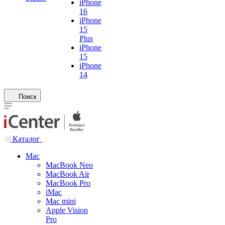
iPhone
16
iPhone
15
Plus
iPhone
15
iPhone
14
Поиск
Каталог
Mac
MacBook Neo
MacBook Air
MacBook Pro
iMac
Mac mini
Apple Vision
Pro