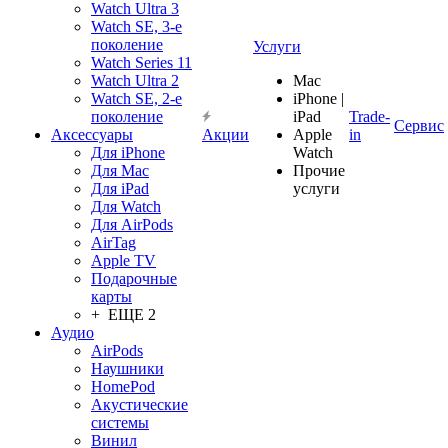
Watch Ultra 3
Watch SE, 3-е
поколение
Услуги
Watch Series 11
Watch Ultra 2
Mac
Watch SE, 2-е
iPhone |
поколение
iPad
Trade-
Сервис
Аксессуары
Акции
Apple
in
Для iPhone
Watch
Для Mac
Прочие
Для iPad
услуги
Для Watch
Для AirPods
AirTag
Apple TV
Подарочные
карты
+ ЕЩЕ 2
Аудио
AirPods
Наушники
HomePod
Акустические
системы
Винил