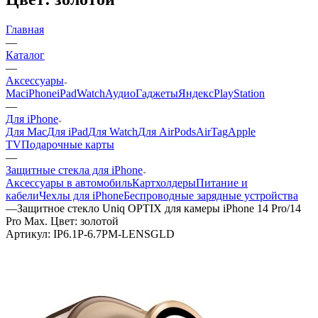
Главная
—
Каталог
—
Аксессуары
Mac
iPhone
iPad
Watch
Аудио
Гаджеты
Яндекс
PlayStation
—
Для iPhone
Для Mac
Для iPad
Для Watch
Для AirPods
AirTag
Apple
TV
Подарочные карты
—
Защитные стекла для iPhone
Аксессуары в автомобиль
Картхолдеры
Питание и
кабели
Чехлы для iPhone
Беспроводные зарядные устройства
—
Защитное стекло Uniq OPTIX для камеры iPhone 14 Pro/14
Pro Max. Цвет: золотой
Артикул:
IP6.1P-6.7PM-LENSGLD