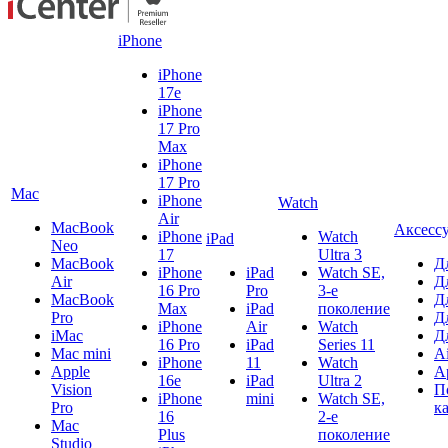
iPhone
iPhone
17e
iPhone
17 Pro
Max
iPhone
17 Pro
Mac
iPhone
Watch
Air
MacBook
Аксесс
iPhone
Watch
iPad
Neo
17
Ultra 3
MacBook
Д
iPhone
iPad
Watch SE,
Air
Д
16 Pro
Pro
3-е
MacBook
Д
Max
iPad
поколение
Pro
Д
iPhone
Air
Watch
iMac
Д
16 Pro
iPad
Series 11
Mac mini
A
iPhone
11
Watch
Apple
A
16e
iPad
Ultra 2
Vision
П
iPhone
mini
Watch SE,
Pro
к
16
2-е
Mac
Plus
поколение
Studio