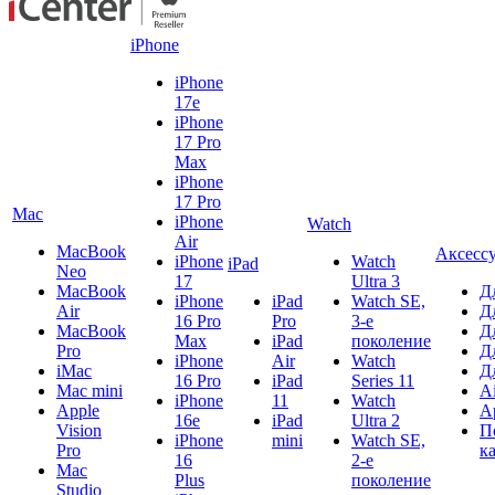
iPhone
iPhone
17e
iPhone
17 Pro
Max
iPhone
17 Pro
Mac
iPhone
Watch
Air
MacBook
Аксесс
iPhone
Watch
iPad
Neo
17
Ultra 3
MacBook
Д
iPhone
iPad
Watch SE,
Air
Д
16 Pro
Pro
3-е
MacBook
Д
Max
iPad
поколение
Pro
Д
iPhone
Air
Watch
iMac
Д
16 Pro
iPad
Series 11
Mac mini
A
iPhone
11
Watch
Apple
A
16e
iPad
Ultra 2
Vision
П
iPhone
mini
Watch SE,
Pro
к
16
2-е
Mac
Plus
поколение
Studio