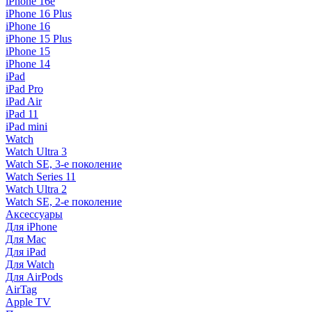
iPhone 16e
iPhone 16 Plus
iPhone 16
iPhone 15 Plus
iPhone 15
iPhone 14
iPad
iPad Pro
iPad Air
iPad 11
iPad mini
Watch
Watch Ultra 3
Watch SE, 3-е поколение
Watch Series 11
Watch Ultra 2
Watch SE, 2-е поколение
Аксессуары
Для iPhone
Для Mac
Для iPad
Для Watch
Для AirPods
AirTag
Apple TV