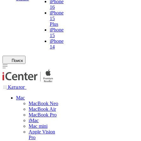
iPhone
16
iPhone
15
Plus
iPhone
15
iPhone
14
Поиск
Каталог
Mac
MacBook Neo
MacBook Air
MacBook Pro
iMac
Mac mini
Apple Vision
Pro