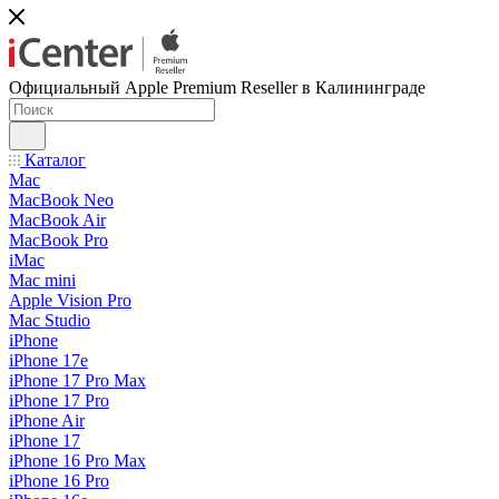
Официальный Apple Premium Reseller в Калининграде
Каталог
Mac
MacBook Neo
MacBook Air
MacBook Pro
iMac
Mac mini
Apple Vision Pro
Mac Studio
iPhone
iPhone 17e
iPhone 17 Pro Max
iPhone 17 Pro
iPhone Air
iPhone 17
iPhone 16 Pro Max
iPhone 16 Pro