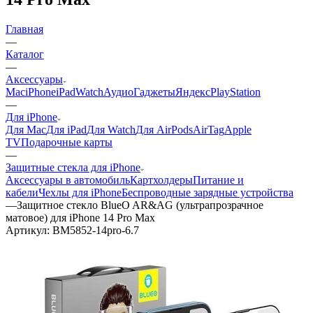
Главная
—
Каталог
—
Аксессуары
Mac
iPhone
iPad
Watch
Аудио
Гаджеты
Яндекс
PlayStation
—
Для iPhone
Для Mac
Для iPad
Для Watch
Для AirPods
AirTag
Apple
TV
Подарочные карты
—
Защитные стекла для iPhone
Аксессуары в автомобиль
Картхолдеры
Питание и
кабели
Чехлы для iPhone
Беспроводные зарядные устройства
—
Защитное стекло BlueO AR&AG (ультрапрозрачное
матовое) для iPhone 14 Pro Max
Артикул:
BM5852-14pro-6.7