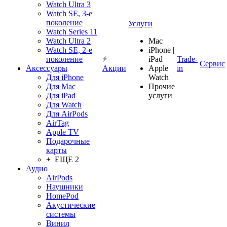
Watch Ultra 3
Watch SE, 3-е
поколение
Услуги
Watch Series 11
Watch Ultra 2
Mac
Watch SE, 2-е
iPhone |
поколение
iPad
Trade-
Сервис
Аксессуары
Акции
Apple
in
Для iPhone
Watch
Для Mac
Прочие
Для iPad
услуги
Для Watch
Для AirPods
AirTag
Apple TV
Подарочные
карты
+ ЕЩЕ 2
Аудио
AirPods
Наушники
HomePod
Акустические
системы
Винил