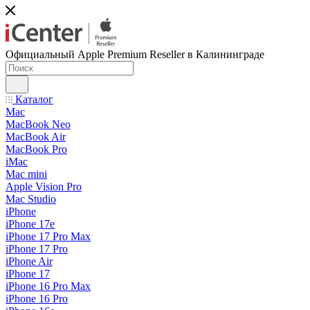
Официальный Apple Premium Reseller в Калининграде
Каталог
Mac
MacBook Neo
MacBook Air
MacBook Pro
iMac
Mac mini
Apple Vision Pro
Mac Studio
iPhone
iPhone 17e
iPhone 17 Pro Max
iPhone 17 Pro
iPhone Air
iPhone 17
iPhone 16 Pro Max
iPhone 16 Pro