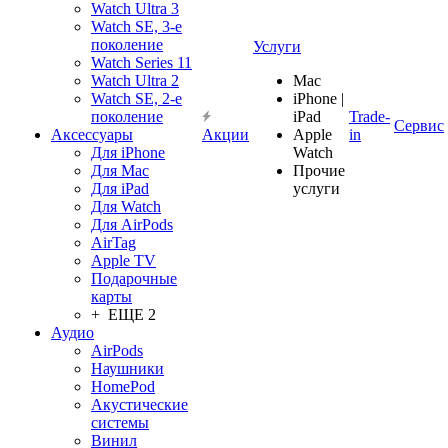
Watch Ultra 3
Watch SE, 3-е
поколение
Услуги
Watch Series 11
Watch Ultra 2
Mac
Watch SE, 2-е
iPhone |
поколение
iPad
Trade-
Сервис
Аксессуары
Акции
Apple
in
Для iPhone
Watch
Для Mac
Прочие
Для iPad
услуги
Для Watch
Для AirPods
AirTag
Apple TV
Подарочные
карты
+ ЕЩЕ 2
Аудио
AirPods
Наушники
HomePod
Акустические
системы
Винил