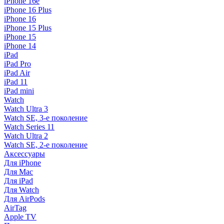
iPhone 16e
iPhone 16 Plus
iPhone 16
iPhone 15 Plus
iPhone 15
iPhone 14
iPad
iPad Pro
iPad Air
iPad 11
iPad mini
Watch
Watch Ultra 3
Watch SE, 3-е поколение
Watch Series 11
Watch Ultra 2
Watch SE, 2-е поколение
Аксессуары
Для iPhone
Для Mac
Для iPad
Для Watch
Для AirPods
AirTag
Apple TV