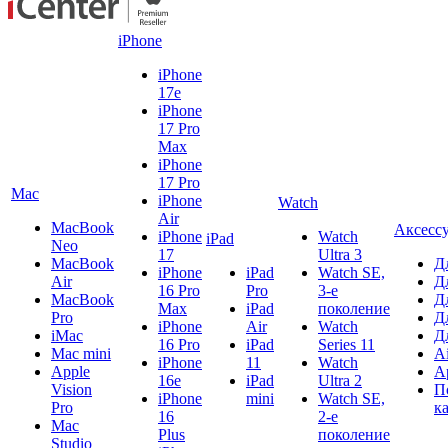
iPhone
iPhone
17e
iPhone
17 Pro
Max
iPhone
17 Pro
Mac
iPhone
Watch
Air
MacBook
Аксесс
iPhone
Watch
iPad
Neo
17
Ultra 3
MacBook
Д
iPhone
iPad
Watch SE,
Air
Д
16 Pro
Pro
3-е
MacBook
Д
Max
iPad
поколение
Pro
Д
iPhone
Air
Watch
iMac
Д
16 Pro
iPad
Series 11
Mac mini
A
iPhone
11
Watch
Apple
A
16e
iPad
Ultra 2
Vision
П
iPhone
mini
Watch SE,
Pro
к
16
2-е
Mac
Plus
поколение
Studio