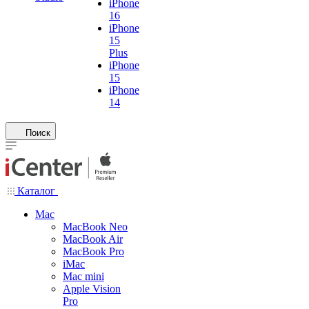
iPhone
16
iPhone
15
Plus
iPhone
15
iPhone
14
Поиск
Каталог
Mac
MacBook Neo
MacBook Air
MacBook Pro
iMac
Mac mini
Apple Vision
Pro