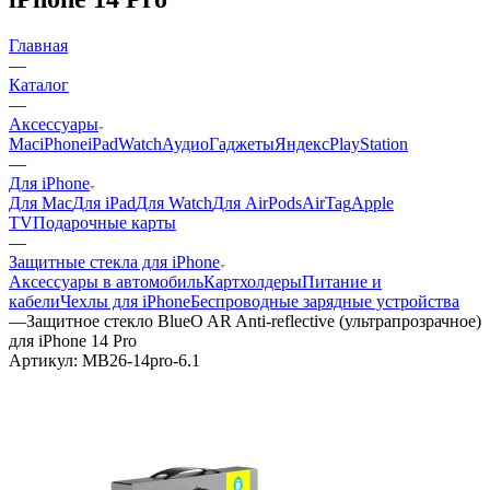
Главная
—
Каталог
—
Аксессуары
Mac
iPhone
iPad
Watch
Аудио
Гаджеты
Яндекс
PlayStation
—
Для iPhone
Для Mac
Для iPad
Для Watch
Для AirPods
AirTag
Apple
TV
Подарочные карты
—
Защитные стекла для iPhone
Аксессуары в автомобиль
Картхолдеры
Питание и
кабели
Чехлы для iPhone
Беспроводные зарядные устройства
—
Защитное стекло BlueO AR Anti-reflective (ультрапрозрачное)
для iPhone 14 Pro
Артикул:
MB26-14pro-6.1